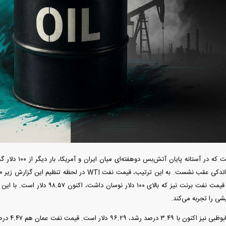
دید شد/ اولین
هجوم خودروسازان چینی به اروپا؛ آیا
واردات خودرو از منطق
 سیاسی + جدول
کارخانه‌های بحران‌زده نجات پیدا می‌کنند؟
داغی که بازار خودرو ر
قیمت نفت که در آستا
بشکه رسیده است. قیمت نفت برنت نیز که بالا
شی را تجربه می‌کند.
فند؛ قدرت تهدید
رونمایی از پوکو M ۸ پاور با باتری ۸۰۰۰
 است؟
میلی‌آمپرساعتی
رونمای