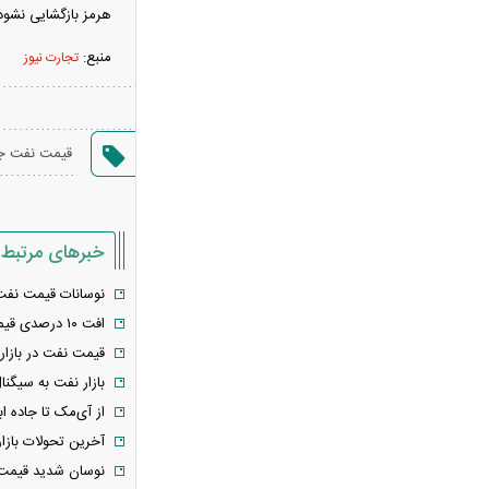
هرمز بازگشایی نشود، 
با وجود خطر جنگ، چگونه امنیت غذایی
خود را تأمین می‌کند؟
منبع:
تجارت نیوز
عجیب‌ترین داده‌های تورمی تاریخ ایران
برای دهک دوم ثبت شد/ افزایش شکاف
تورمی میان دهک‌ها به ۹.۶
قیمت نفت ج
افزایش اندک در قیمت اونس جهانی/
پیشروی طلا چقدر شد؟
دلار روی کانال ۱۸۷ هزار تومانی ثابت
خبرهای مرتبط
باقی ماند
افزایش اعتبار کالابرگ جدی شد/ نشست
نوسانات قیمت نفت تا ۲ سال آینده ادا
مشترک وزارت اقتصاد و رفاه
افت ۱۰ درصدی قیمت نفت پس از تحولات در تنگه هرمز
بازدهی منفی طلا و سکه در هفته دوم
قیمت نفت در بازا
مرداد ۱۴۰۵
بازار نفت به سیگن
خبر خوب برای بازنشستگان/ زمان
از آی‌مک تا جاده ا
مشخص برای واریز معوقات بازنشستگان
آخرین تحولات بازار جهان
اعلام شد
نوسان شدید قیمت نفت در آ