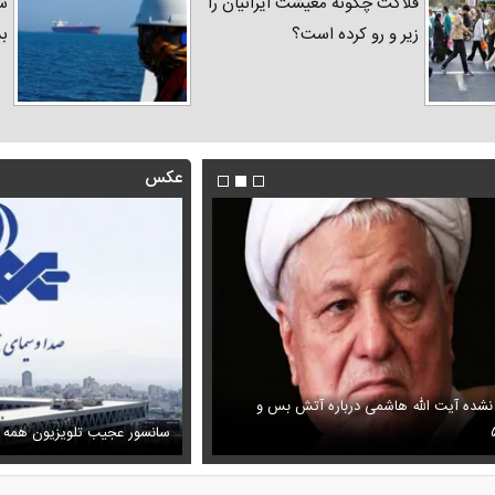
فلاکت چگونه معیشت ایرانیان را
شد
زیر و رو کرده است؟
ب
عکس
 نشده آیت الله هاشمی درباره آتش بس و
فیلم/ پزشکیان: اگر ارز ترجیحی را
ظل‌السلطنه نوه ناصرالدین شاه در لباس دامادی
پیش می‌آمد
سانسور عجیب تلویزیون همه 