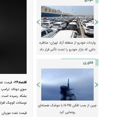
خودرو
وپا؛ آیا
واردات خودرو از منطقه آزاد تهران؛ مناظره
قیمت خودرو وارد فاز ج
دا می‌کنند؟
داغی که بازار خودرو را تحت تأثیر قرار داد
واکنش بازار به تحولات
فناوری
اقتصاد۲۴-
نوسانات کوچک افزای
رونمایی از پوکو M ۸ پاور با باتری ۸۰۰۰
چین از بمب افکن H-۶N با موشک هسته‌ای
پهپاد رهگیر یا موشک پدا
رونمایی کرد
کدامیک بیشتر