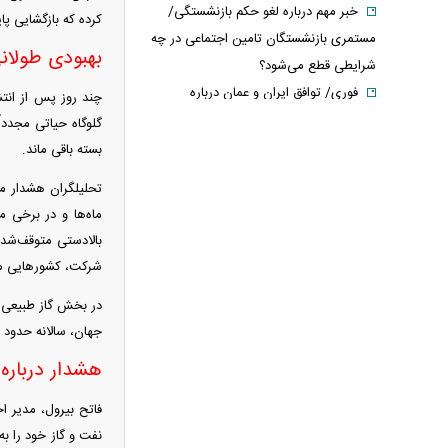
خبر مهم درباره لغو حکم بازنشستگی/
کرده که بازگشایی پا
مستمری بازنشستگان تامین اجتماعی در چه
بهبودی طولانی؛
شرایطی قطع می‌شود؟
فوری/ توافق ایران و عمان درباره
چند روز پس از انتش
بازگشایی تنگه هرمز
سد دفاعی ریاض مستحکم می‌شود/
بسته باقی ماند.
ترکیه، عربستان و پاکستان در آستانه پیمان
تحلیلگران هشدار م
دفاعی + جرئیات
دردسر جدید همسر نتانیاهو/ از فریاد و
بالادستی متوقف‌شده
توهین تا درخواست ۳۰۰ هزار شکل غرامت
شرکت، کشور‌هایی مانند عرا
ترامپ:ذخایر تقریبا نامحدود داریم، اما
برخی مهمات کم شده! / ونس یا روبیو کدام
جهان، سالانه حدود ۲۰ میلیارد دلار از درآمد این کشور را کاهش می‌دهد و تعمیرات آن تا پنج سال طول خواهد کشید.
گزینه محبوب ترامپ است؟
حزب قوات اللبنانیه؛ از همکاری با
هشدار درباره 
اسرائیل تا مخالفت با ایران / پرونده
فاتح بیرول، مدیر ا
پیچیده یک حزب مسیحی در بیروت
نفت و گاز خود را به
روایتی از ساختار تجارت غذایی / ایران