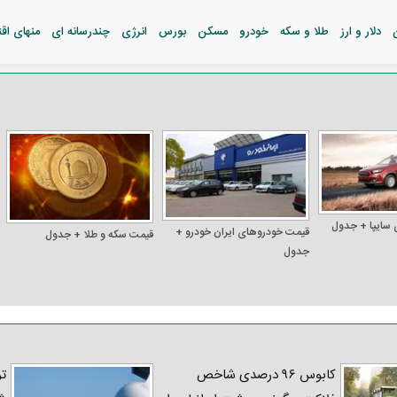
دلار و ارز
طلا و سکه
خودرو
مسکن
بورس
انرژی
چندرسانه ای
منهای اق
 سایپا + جدول
قیمت خودرو‌های ایران خودرو +
قیمت سکه و طلا + جدول
جدول
کابوس ۹۶ درصدی شاخص
تر