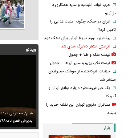
حزب قوات اللبنانیه و سایه همکاری با
تل‌آویو
ایران در جنگ، چگونه امنیت غذایی را
تامین کرد؟
بیشترین تورم تاریخ ایران برای دهک دوم
افزایش اعتبار کالابرگ جدی شد
ویدئو
قیمت سکه و طلا + جدول
قیمت دلار، یورو و سایر ارز‌ها + جدول
جزئیات شوکه‌کننده از موشک خیبرشکن
منتشر شد
یک خبر غیرمنتظره درباره توافق ایران و
آمریکا
مسافران متروی تهران این نقشه جدید را
ببینند
توصیه رهبر شهید درباره احتمال اسارت مجتبی و مصطفی
فیلم/ سخنرانی دیده
ای
تایل جدید صابر ابر در فضای مجازی پربازدید شد
پذیرش قطع نامه۵۹۸
عکس دیده‌نشده 
بازار