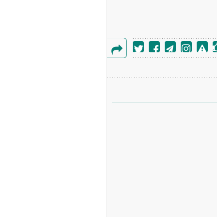
گزارش
خطا