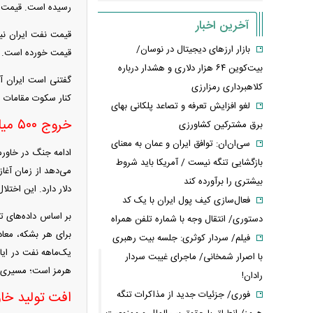
رسیده است. قیمت نفت اوپک، اما ک
آخرین اخبار
بازار ارزهای دیجیتال در نوسان/
قیمت خورده است.
بیت‌کوین ۶۴ هزار دلاری و هشدار درباره
گفتنی است ایران آن
کلاهبرداری رمزارزی
کنار سکوت مقامات ای
لغو افزایش تعرفه و تصاعد پلکانی بهای
خروج ۵۰۰ میلیون بشکه نفت از بازار جهانی انرژی
برق مشترکین کشاورزی
سی‌ان‌ان: توافق ایران و عمان به معنای
ادامه جنگ در خاورم
بازگشایی تنگه نیست / آمریکا باید شروط
بیشتری را برآورده کند
دلار دارد. این اختل
فعال‌سازی کیف پول ایران با یک کد
دستوری/ انتقال وجه با شماره تلفن همراه
فیلم/ سردار کوثری: جلسه بیت رهبری
یک‌ماهه نفت در ایا
با اصرار شمخانی/ ماجرای غیبت سردار
هرمز است؛ مسیری که پیش از جنگ ر
رادان!
فوری/ جزئیات جدید از مذاکرات تنگه
افت تولید خا