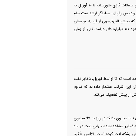
داده‌های شرکت تحلیلی کپلر نشان می‌دهد که ۶ هفته پس از آغاز جنگ، کاهش تجمعی عرضه نفت خام و میعانات گازی خاورمیانه تا ۱۰ آوریل به
لیون بشکه افزایش یافت. به گفته یوهانس راوبال، تحلیلگر ارشد نفت خام
‌طور متوسط روزانه ۹ میلیون بشکه کاهش یافته که بخش قابل‌توجهی از آن به عربستان
سعودی مربوط می‌شود. وی در گفت‌و‌گو با رویترز تأکید کرده است که این کاهش معادل از دست رفتن حدود ۵۰ میلیارد دلار درآمد نفتی از زمان
ه است که تا اواسط آوریل، ذخایر نفت
وزانه ۲.۷ میلیون بشکه است. تحلیلگران این شرکت هشدار داده‌اند که تداوم
 بیش از پیش تضعیف می‌کند.
آژانس بین‌المللی انرژی در گزارش ماهانه خود اعلام کرده است که عرضه جهانی نفت در ماه مارس با کاهش ۱۰.۱ میلیون بشکه در روز به ۹۷ میلیون
که ذخایر مشاهده‌شده جهانی نفت در ماه
شکه کاهش یافته و ذخایر خارج از خاورمیانه نیز به دلیل انسداد تنگه هرمز، ۲۰۵ میلیون بشکه افت کرده است. آژانس تأکید