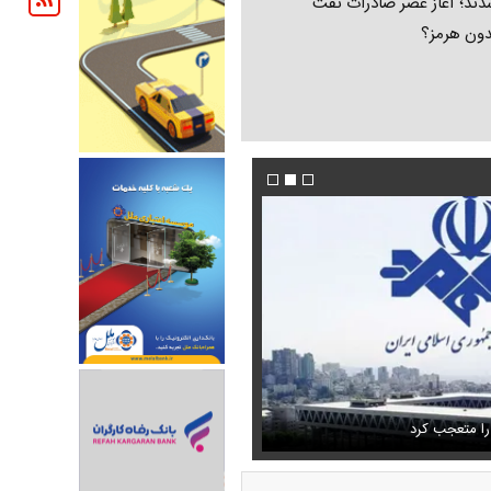
ند؛ آغاز عصر صادرات نفت
دون هرمز؟
 حذف نمی‌کردیم، قطعاً قحطی
فیلم/ توصیه رهبر شهید درباره احتمال اسارت م
را متعجب کرد
خامنه ای
استایل جدید صابر ابر در فضای مجازی پرباز