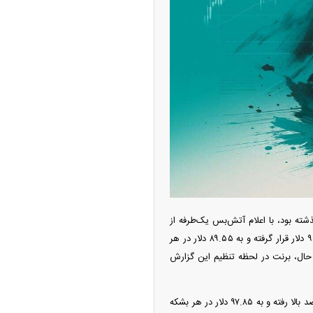
ه آزاد تهران؛ مناظره
ا تحت تأثیر قرار داد
نه پایان آتش‌بس دوهفته‌ای میان ایران و آمریکا، بار دیگر از ۱۰۰ دلار گذشته بود، با اعلام آتش‌بس یک‌طرفه از
سوی دونالد ترامپ اندکی عقب نشست. به این ترتیب، قیمت نفت WTI در لحظه تنظیم این گزارش زیر ۹۰ دلار قرار گرفته و به ۸۹.۵۵ دلار در هر
ی ۱۰۰ دلار نوسان داشت، اکنون ۹۸.۵۷ دلار است. با این حال، برنت در لحظه تنظیم این گزارش
چین از بمب افکن H-۶N با موشک هسته‌ای
ی کرد
قیمت نفت موربان ابوظبی نیز اکنون با ۳.۴۹ درصد رشد، ۹۶.۲۹ دلار است. قیمت نفت عمان هم ۴.۴۷ درصد بالا رفته و به ۹۷.۸۵ دلار در هر بشکه