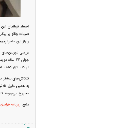
«نحوه ردزنی محل استقرار شهید لاریجانی»
صحت ندارد
قدرت‌نمایی تکاوران ارتش
اجساد قربانیان این
شرط جدید بازنشستگی اعلام شد؛ چه
کسانی باید بیشتر کار کنند؟
و راز این ماجرا پی
هجوم خودروسازان چینی به اروپا؛ آیا
بررسی دوربین‌های م
کارخانه‌های بحران‌زده نجات پیدا می‌کنند؟
جوان ۲۲ سال
کدام بازیکنان تیم فوتبال ایران هنوز تیم
در کف اتاق کشف شد
پیدا نکرده‌اند؟ + فهرست کامل
آیا دکترین اختاپوس در برابر ایران ناکام
ماند؟ بررسی یک راهبرد جنجالی
به همین دلیل تلاش 
تخم‌مرغ خام، آب‌پز یا سرخ‌شده؟
مجروح می‌چرخد تا او
بهترین روش برای جذب پروتئین چیست؟
منبع:
روزنامه خراسان
پشت پرده خودکفایی دارویی؛ چرا
واردات همچنان حرف اول را می‌زند؟
حمله خلبانان ایرانی به پایگاه آمریکا