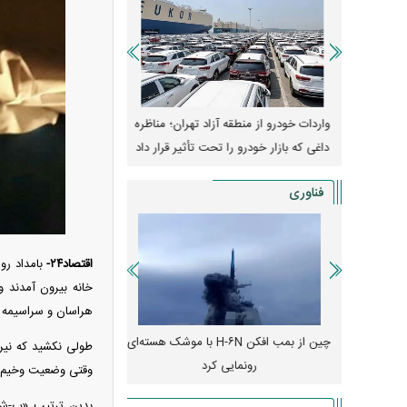
وپا؛ آیا
واردات خودرو از منطقه آزاد تهران؛ مناظره
قیمت خودرو وارد فاز ج
دا می‌کنند؟
داغی که بازار خودرو را تحت تأثیر قرار داد
واکنش بازار به تحولات
فناوری
اقتصاد۲۴-
بامداد ر
خانه بیرون آمدند 
هراسان و سراسیمه با پلیس ۱۱۰ تماس گرفتند و م
رونمایی از پوکو M ۸ پاور با باتری ۸۰۰۰
چین از بمب افکن H-۶N با موشک هسته‌ای
پهپاد رهگیر یا موشک پدا
طولی نکشید که نیرو
رونمایی کرد
کدامیک بیشتر
وقتی وضعیت وخیم مر
بدین ترتیب «پ-ش» 