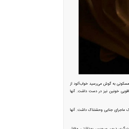
ه آزاد تهران؛ مناظره
ا تحت تأثیر قرار داد
مسکونی به گوش می‌رسید خواب‌آلود از
اقویی خونین نیز در دست داشت. آنها
چین از بمب افکن H-۶N با موشک هسته‌ای
یک ماجرای جنایی وحشتناک داشت. آنها
ی کرد
گ دیگری درون سرویس بهداشتی مقابل