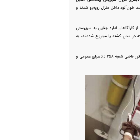
ل انتظامی قرار گرفت، اما ماجرا زمانی رنگ وحشت گرفت که نیرو‌های کلانتری پنجتن با ۲ جسد خون‌آلود داخل منزل روبه‌رو شدند و
صی از کارآگاهان اداره جنایی به سرپرستی
ه در محل کشته یا مجروح شده‌اند، به
با توجه به اینکه «پ-ش» (مجروح حادثه) در وضعیت وخیمی قرار داشت و قادر به سخن گفتن نبود، با دستور قاضی شعبه ۲۵۸ دادسرای عمومی و