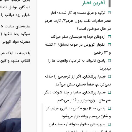
آخرین اخبار
ترکیه و عراق دست به کار شدند؛ آغاز
خیلی زود مراتب را 
عصر صادرات نفت بدون هرمز؟/ کارت هرمز
ع
در حال سوختن است؟
سرگرد رضا شکیبا (ا
اردوغان فردا به عربستان سفر می‌کند
مصرف مواد افیونی آل
انفجار اتوبوس در حومه دمشق/ ۲ کشته
و ۱۳ زخمی
پاسخ قالیباف به ترامپ/ واقعیت ها را
انقلاب مشهد واکاوی
بپذیرید
فیلم/ پزشکیان: اگر ارز ترجیحی را حذف
نمی‌کردیم، قطعاً قحطی پیش می‌آمد
فیلم/ پزشکیان: سایپا و چند شرکت دیگر
هم مثل ایران‌خودرو واگذار می‌کنیم
ردمی K۱۰۰ پرو مکس با باتری غول‌پیکر
و شارژ بی‌سیم روانه بازار می‌شود
سرپرستان خانوار بخوانند/ حساب این