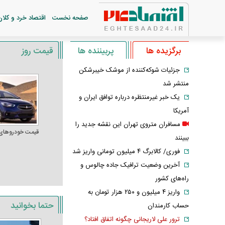
صفحه نخست
اقتصاد خرد و کلان
برگزیده ها
پربیننده ها
قیمت روز
جزئیات شوکه‌کننده از موشک خیبرشکن
منتشر شد
یک خبر غیرمنتظره درباره توافق ایران و
آمریکا
مسافران متروی تهران این نقشه جدید را
قیمت خودرو‌های
ببینند
فوری/ کالابرگ ۴ میلیون تومانی واریز شد
آخرین وضعیت ترافیک جاده چالوس و
راه‌های کشور
واریز ۴ میلیون و ۲۵۰ هزار تومان به
حتما بخوانید
حساب کارمندان
ترور علی لاریجانی چگونه اتفاق افتاد؟