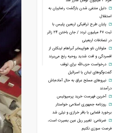
افراد ۴ میلیون تومان شارژ شد
دلیل منتفی شدن بازگشت رضاییان به
استقلال
پایان طرح ترافیکی اربعین پلیس با
ثبت ۶۷ میلیون تردد / جان باختن ۲۴ زائر
در تصادفات اربعینی
ملوانان ناو هواپیمابر آبراهام لینکلن از
افسردگی و افت شدید روحیه رنج می‌برند
درخواست حزب‌الله برای توقف
گفت‌وگوهای لبنان با اسرائیل
نیروهای مسلح عراق به حال آماده‌باش
درآمدند
آخرین فهرست خرید پرسپولیس
روزنامه جمهوری اسلامی خواستار
برخورد قضایی با باقر خرازی و نیلی شد
ضرغامی: تغییر ریل عین بصیرت است،
فرصت سوزی نکنیم