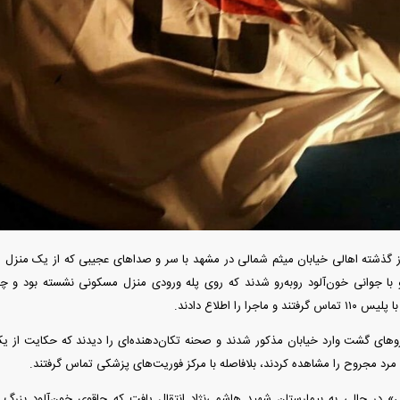
دید شد/ اولین
هجوم خودروسازان چینی به اروپا؛ آیا
واردات خودرو از منطق
 سیاسی + جدول
کارخانه‌های بحران‌زده نجات پیدا می‌کنند؟
داغی که بازار خودرو ر
وز گذشته اهالی خیابان میثم شمالی در مشهد با سر و صدا‌های عجیبی که از یک منزل 
و با جوانی خون‌آلود روبه‌رو شدند که روی پله ورودی منزل مسکونی نشسته بود و چ
اجرا را اطلاع دادند.
فند؛ قدرت تهدید
رونمایی از پوکو M ۸ پاور با باتری ۸۰۰۰
‌های گشت وارد خیابان مذکور شدند و صحنه تکان‌دهنده‌ای را دیدند که حکایت از 
 است؟
میلی‌آمپرساعتی
رونمای
د مجروح را مشاهده کردند، بلافاصله با مرکز فوریت‌های پزشکی تماس گرفتند.
در حالی به بیمارستان شهید هاشمی‌نژاد انتقال یافت که چاقوی خون‌آلود بزر