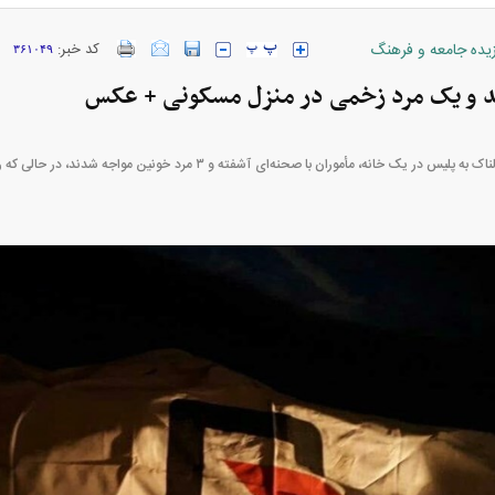
زیده جامعه و فرهنگ
کد خبر:
۳۶۱۰۴۹
ارز‌ها + جدول
قیمت خودرو‌های ایران خودرو + جدول
قیمت خودرو‌های ای
با گزارش حادثه‌ای هولناک به پلیس در یک خانه، مأموران با صحنه‌ای آشفته و
بازار مسکن؛ فنر
کارنامه مردود محسن پاک‌ نژاد؛ از افت شدید
 شده
درآمد ارزی تا بازی با عزل و نصب‌ها
۰۵