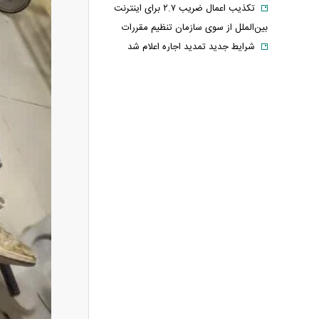
تکذیب اعمال ضریب ۲.۷ برای اینترنت
بین‌الملل از سوی سازمان تنظیم مقررات
شرایط جدید تمدید اجاره اعلام شد
الحدث: به زودی بیانیه‌ای مشترک از
سوی عمان و ایران درباره «ایجاد یک گذرگاه
موقت در تنگه هرمز» منتشر می‌شود
تغییر زمانبندی‌ شارژ اعتبار کالابرگ
پیشنهاد ۱۳۲میلیاردی رامین رضاییان به
استقلال
آلمان صدرنشین حداقل دستمزد اروپا از
نظر قدرت خرید شد
عکس دیده‌نشده ظل‌السلطنه نوه
ناصرالدین شاه در لباس دامادی
موشک خیبرشکن ایران چیست؟
جزئیات جدید از برد، سرعت و قابلیت‌های
این موشک
قوه قضاییه: ادعای نماینده مجلس درباره