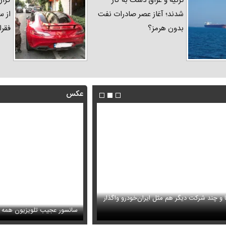
ترکیه و عراق دست به کار
گزار
شدند؛ آغاز عصر صادرات نفت
از س
بدون هرمز؟
فقرا
عکس
ا و چند شرکت دیگر هم مثل ایران‌خودرو واگذار
ظل‌السلطنه نوه ناصرالدین شاه در لباس دامادی
حمله خلبانان ایرانی به پایگاه آمریکا ب
سانسور عجیب تلویزیون همه 