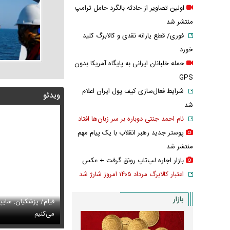
اولین تصاویر از حادثه بالگرد حامل ترامپ
منتشر شد
فوری/ قطع یارانه نقدی و کالابرگ کلید
خورد
حمله خلبانان ایرانی به پایگاه آمریکا بدون
GPS
شرایط فعال‌سازی کیف پول ایران اعلام
ویدئو
شد
نام احمد جنتی دوباره بر سر زبان‌ها افتاد
پوستر جدید رهبر انقلاب با یک پیام مهم
منتشر شد
بازار اجاره لپ‌تاپ رونق گرفت + عکس
اعتبار کالابرگ مرداد ۱۴۰۵ امروز شارژ شد
بازار
پزشکیان: اگر ارز ترجیحی را حذف نمی‌کردیم، قطعاً قحطی
فیلم/ پزشکیان: سایپ
ی‌آمد
تایل جدید صابر ابر در فضای مجازی پربازدید شد
می‌کنیم
عکس دیده‌نشده 