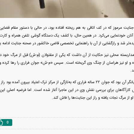
 جنایت مرموز که در کف اتاقی به هم ریخته افتاده بود، در حالی با دستور مقام قضایی
چیده‌تر شد و رازگشایی از آن با راهنمایی تخصصی قاضی خاکشور در صحنه جنایت ادامه ی
داربسته محلی نیز حکایت از آن داشت که یکی از مقتولان (م-ش) قبل از مرگ خود در ح
ه دویده و او نیز هراسان از چنگ وی گریخته است. سپس «م-ش» جوان فراری را رها کرده و 
.
کنکاش‌های بیشتر بیانگر آن بود که جوان ۲۲ ساله فراری که به‌تازگی از مرکز ترک اعتیاد بی
کارآگاهان برای بررسی نقش وی در این ماجرا آغاز شده است. اما فرضیه اصلی این ح
 از مرگ نجات یافته و راز این جنایت‌ها را فاش کند.
0