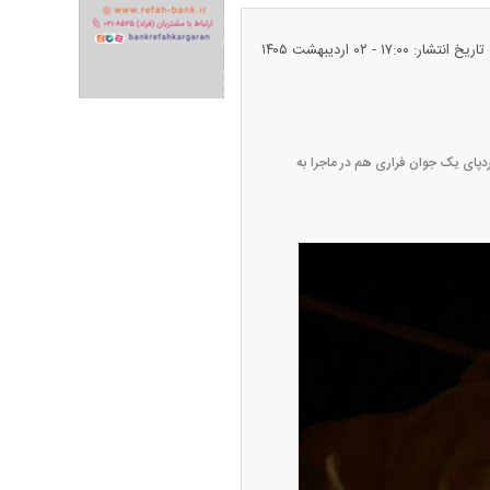
تاریخ انتشار: ۱۷:۰۰ - ۰۲ ارديبهشت ۱۴۰۵
ران خودرو + جدول
قیمت سکه و طلا + جدول
 ۳ مرد خونین مواجه شدند، در حالی که ردپای یک جوان فراری هم در ماجرا به
پیش‌بینی بورس امروز دوشنبه ۱۲ مرداد ماه
۱۴