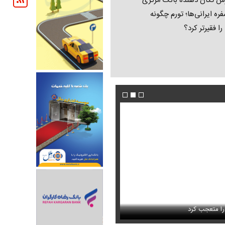
ش تکان‌ دهنده بانک مرکزی
فره ایرانی‌ها؛ تورم چگونه
 را فقیرتر کرد؟
فیلم/ پزشکیان: اگر ارز ترجیحی را حذف نمی‌کردی
دون GPS
را متعجب کرد
پیش می‌آمد
استایل جدید صابر ابر در فضای مجازی پرباز