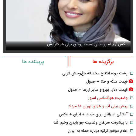
عکس / پیام پرمعنای نفیسه روشن برای هوادارانش
عک
برگزیده ها
پربیننده ها
پشت پرده افتتاح مخفیانه باغ‌وحش انزلی
قیمت سکه و طلا + جدول
قیمت دلار، یورو و سایر ارز‌ها + جدول
وضعیت هواشناسی امروز
پیش بینی آب و هوای تهران ۱۸ مرداد
آمادگی اسرائیل برای حمله به ایران + عکس
با پیشرفت سرطان وضعیت جو بایدن وخیم شد
اعلام موضع ترکیه درباره حمله به ایران