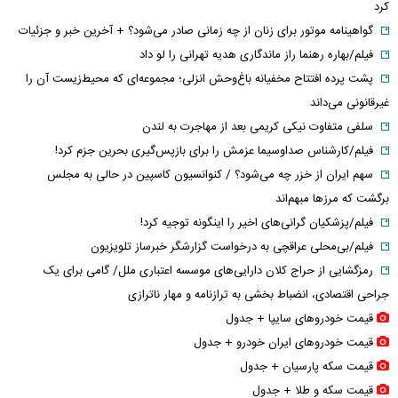
کرد
گواهینامه موتور برای زنان از چه زمانی صادر می‌شود؟ + آخرین خبر و جزئیات
فیلم/بهاره رهنما راز ماندگاری هدیه تهرانی را لو داد
پشت پرده افتتاح مخفیانه باغ‌وحش انزلی؛ مجموعه‌ای که محیط‌زیست آن را
غیرقانونی می‌داند
سلفی متفاوت نیکی کریمی بعد از مهاجرت به لندن
فیلم/کارشناس صداوسیما عزمش را برای بازپس‌گیری بحرین جزم کرد!
سهم ایران از خزر چه می‌شود؟ / کنوانسیون کاسپین در حالی به مجلس
برگشت که مرزها مبهم‌اند
فیلم/پزشکیان گرانی‌های اخیر را اینگونه توجیه کرد!
فیلم/بی‌محلی عراقچی به درخواست گزارشگر خبرساز تلویزیون
رمزگشایی از حراج کلان دارایی‌های موسسه اعتباری ملل/ گامی برای یک
جراحی اقتصادی، انضباط‌ بخشی به ترازنامه و مهار ناترازی
قیمت خودرو‌های سایپا + جدول
قیمت خودرو‌های ایران خودرو + جدول
قیمت سکه پارسیان + جدول
قیمت سکه و طلا + جدول