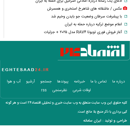
ادعای یک رسانه درباره آمادگی اسرائیل برای حمله به ایران
عکس / عاشقانه های شاهرخ استخری و همسرش
با پیشرفت سرطان وضعیت جو بایدن وخیم شد
اعلام موضع ترکیه درباره حمله به ایران
آغاز فروش فوری تویوتا RAV۴ مدل ۲۰۲۵ + جزئیات
فیلم / پوتین رابط میان ایران و اسرائیل شد
انصراف خواننده زن ایرانی از اجرای کنسرت با بیژن مرتضوی
اعلام قیمت بلیت اتوبوس مشهد در دهه آخر صفر + جزئیات
پزشکیان: باید جنگ را در نقطه‌ای به پایان رساند
طرح حذف سهمیه بنزین این خودرو‌ها کلید خورد
افشاگری مهدی طارمی درباره رابطه احساسی با سحر قریشی
درباره ما
تماس با ما
خبرنامه
پیوندها
جستجو
آرشیو
آب و هوا
عکس / ورزش لاکچری الهام پاوه نژاد در میانه تابستان
اوقات شرعی
نظرسنجی
rss
عکس / حمله لفظی نماینده جبهه پایداری به پزشکیان
پاسخ کوتاه پزشکیان درباره بازسازی ورزشگاه آزادی
کلیه حقوق این وب سایت متعلق به وب سایت خبری و تحلیلی اقتصاد۲۴ است و هر گونه
جوان گرایی تیم پرسپولیس با خرید یک مدافع ۲۲ ساله
کپی برداری با ذکر منبع بلا مانع است.
بازگشت مازیار لرستانی به قاب تلویزیون پس از سال‌ها
طراحی و تولید :
ایران سامانه
نخستین واکنش ذوالقدر بعد از شایعات استعفا