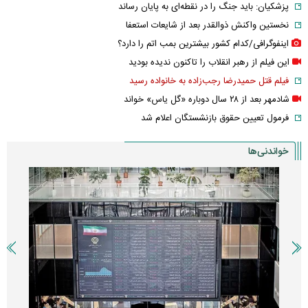
پزشکیان: باید جنگ را در نقطه‌ای به پایان رساند
نخستین واکنش ذوالقدر بعد از شایعات استعفا
اینفوگرافی/کدام کشور بیشترین بمب اتم را دارد؟
این فیلم از رهبر انقلاب را تاکنون ندیده بودید
فیلم قتل حمیدرضا رجب‌زاده به خانواده رسید
شادمهر بعد از ۲۸ سال دوباره «گل یاس» خواند
فرمول تعیین حقوق بازنشستگان اعلام شد
خواندنی‌ها