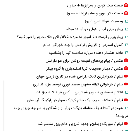
قیمت بیت کوین و رمزارز‌ها + جدول
قیمت دلار، یورو و سایر ارز‌ها + جدول
وضعیت هواشناسی امروز
پیش بینی آب و هوای تهران ۱۸ مرداد
پیش‌بینی قیمت طلا امروز ۱۸ مرداد ۱۴۰۵/ الان طلا بخریم یا صبر کنیم؟
کنترل استرس و افزایش آرامش با چند خوراکی سالم
علائم هشدار دهنده درباره سلامت کبد را بشناسید
عکس / پیام پرمعنای نفیسه روشن برای هوادارانش
عکس / دیدار صمیمانه ثریا اسفندیاری با گروه بیتلز
فیلم / بادوام‌ترین تانک طراحی شده در تاریخ زرهی جهان
فیلم / بازخوانی ترانه مشهور محمد نوری توسط غزل شاکری
انتشار نخستین تصاویر شیائومی میکس فولد ۵ + جزئیات
فیلم / تصادف عجیب یک خانم کوئیک سوار در پارکینگ آپارتمان
هرمز در آستانه یک معامله بزرگ؛ تهران و واشنگتن بر سر چه چیزی چانه
می‌زنند؟
فیلم / موزیک ویدئوی جدید شروین حاجی‌پور منتشر شد