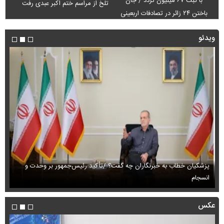
با ثبت ۶۷ میلیون تردد / جان
تلخ از مراسم ختم اکبر عبدی رفت
باختن ۲۴ زائر در تصادفات اربعینی
ویدئو
پزشکیان خطاب به خبرنگاران چه گفت؟ /تأکید رئیس‌جمهور بر وحدت و
انسجام
ای
عکس