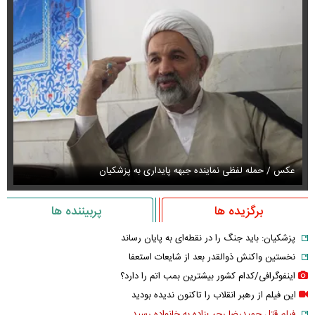
عکس / حمله لفظی نماینده جبهه پایداری به پزشکیان
عک
برگزیده ها
پربیننده ها
پزشکیان: باید جنگ را در نقطه‌ای به پایان رساند
نخستین واکنش ذوالقدر بعد از شایعات استعفا
اینفوگرافی/کدام کشور بیشترین بمب اتم را دارد؟
این فیلم از رهبر انقلاب را تاکنون ندیده بودید
فیلم قتل حمیدرضا رجب‌زاده به خانواده رسید