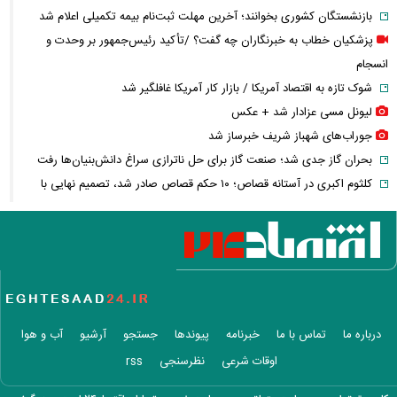
بازنشستگان کشوری بخوانند؛ آخرین مهلت ثبت‌نام بیمه تکمیلی اعلام شد
پزشکیان خطاب به خبرنگاران چه گفت؟ /تأکید رئیس‌جمهور بر وحدت و
انسجام
شوک تازه به اقتصاد آمریکا / بازار کار آمریکا غافلگیر شد
لیونل مسی عزادار شد + عکس
جوراب‌های شهباز شریف خبرساز شد
بحران گاز جدی شد؛ صنعت گاز برای حل ناترازی سراغ دانش‌بنیان‌ها رفت
کلثوم اکبری در آستانه قصاص؛ ۱۰ حکم قصاص صادر شد، تصمیم نهایی با
دیوان عالی
کوبا در تاریکی فرو رفت؛ برق کل کشور قطع شد
رقیب آینده F-۳۵ از راه می‌رسد؛ جنگنده نسل ششمی چه مشخصاتی دارد؟
ماجرای وحشت پنتاگون از نشت اطلاعات محرمانه درباره ترامپ چه بود؟
عکس جدید هدی زین‌العابدین همه را غافلگیر کرد
اینفوگرافی/ سدهای تهران چقدر آب دارند؟
درباره ما
تماس با ما
خبرنامه
پیوندها
جستجو
آرشیو
آب و هوا
این فیلم از رهبر انقلاب را تاکنون ندیده بودید / انتشار برای نخستین بار
اوقات شرعی
نظرسنجی
rss
قیمت واقعی مرغ لو رفت/ مرغ ارزان‌تر از هزینه تولید فروخته می‌شود!