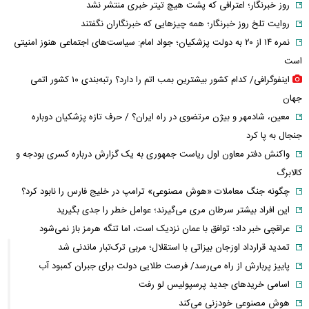
روز خبرنگار؛ اعترافی که پشت هیچ تیتر خبری منتشر نشد
روایت تلخ روز خبرنگار؛ همه چیزهایی که خبرنگاران نگفتند
نمره ۱۴ از ۲۰ به دولت پزشکیان؛ جواد امام: سیاست‌های اجتماعی هنوز امنیتی
است
اینفوگرافی/ کدام کشور بیشترین بمب اتم را دارد؟ رتبه‌بندی ۱۰ کشور اتمی
جهان
معین، شادمهر و بیژن مرتضوی در راه ایران؟ / حرف تازه پزشکیان دوباره
جنجال به پا کرد
واکنش دفتر معاون اول ریاست جمهوری به یک گزارش درباره کسری بودجه و
کالابرگ
چگونه جنگ معاملات «هوش مصنوعی» ترامپ در خلیج فارس را نابود کرد؟
این افراد بیشتر سرطان مری می‌گیرند؛ عوامل خطر را جدی بگیرید
عراقچی خبر داد؛ توافق با عمان نزدیک است، اما تنگه هرمز باز نمی‌شود
تمدید قرارداد اوزجان بیزاتی با استقلال؛ مربی ترک‌تبار ماندنی شد
پاییز پربارش از راه می‌رسد/ فرصت طلایی دولت برای جبران کمبود آب
اسامی خریدهای جدید پرسپولیس لو رفت
هوش مصنوعی خودزنی می‌کند