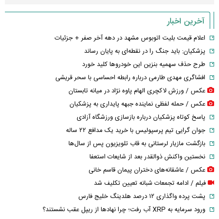
آخرین اخبار
اعلام قیمت بلیت اتوبوس مشهد در دهه آخر صفر + جزئیات
پزشکیان: باید جنگ را در نقطه‌ای به پایان رساند
طرح حذف سهمیه بنزین این خودرو‌ها کلید خورد
افشاگری مهدی طارمی درباره رابطه احساسی با سحر قریشی
عکس / ورزش لاکچری الهام پاوه نژاد در میانه تابستان
عکس / حمله لفظی نماینده جبهه پایداری به پزشکیان
پاسخ کوتاه پزشکیان درباره بازسازی ورزشگاه آزادی
جوان گرایی تیم پرسپولیس با خرید یک مدافع ۲۲ ساله
بازگشت مازیار لرستانی به قاب تلویزیون پس از سال‌ها
نخستین واکنش ذوالقدر بعد از شایعات استعفا
عکس / عاشقانه‌های دختران پیمان قاسم خانی
فیلم / ادامه تجمعات شبانه تعیین تکلیف شد
پشت پرده واگذاری ۱۲ درصد هلدینگ خلیج فارس
ورود سرمایه به XRP آب رفت؛ چرا نهادها از ریپل عقب نشستند؟