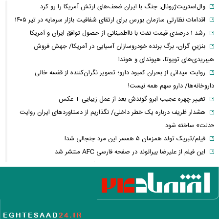
وال‌استریت‌ژرونال: جنگ با ایران ضعف‌های ارتش آمریکا را رو کرد
اقدامات نظارتی سازمان بورس برای ارتقای شفافیت بازار سرمایه در تیر ۱۴۰۵
رشد ۱ درصدی قیمت نفت با نااطمینانی از حصول توافق ایران و آمریکا
بنزینِ گران، برگ برنده خودروسازان آسیایی در آمریکا/ جهش فروش
هیبریدی‌های تویوتا، هیوندای و هوندا
روایت میدانی از بحران کمبود دارو؛ تصویر نگران‌کننده از قفسه خالی
داروخانه‌ها/ دارو سهم همه نیست!
تغییر چهره عجیب ابرو گوندش بعد از عمل زیبایی + عکس
هشدار ظریف درباره یک خطر داخلی/ نگذاریم از دستاوردهای ایران روایت
«ذلت» ساخته شود
فیلم/تبریک تولد همزمان ۵ همسر این مرد جنجالی شد!
این فیلم از علیرضا بیرانوند در صفحه فارسی AFC منتشر شد
فارن پالیسی: موضوع ایران در اختیار دولت آتی اسرائیل نیست/ اپوزیسیون،
این بار نتانیاهو را از پای در می‌آورند؟
آلت‌کوین‌ها در دوئل صعود و سقوط/ سولانا سبزپوش شد، شیبا و گرام زیر
فشار فروش
فیلم/ تفحص اهالی میناب برای یافتن پیکر شهدای مدرسه شجره طیبه