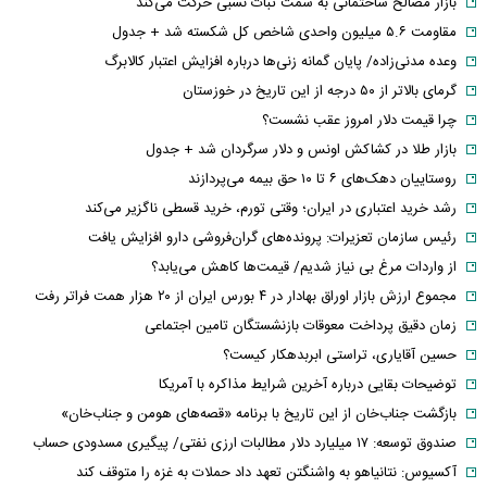
بازار مصالح ساختمانی به سمت ثبات نسبی حرکت می‌کند
مقاومت ۵.۶ میلیون واحدی شاخص کل شکسته شد + جدول
وعده مدنی‌زاده/ پایان گمانه زنی‌ها درباره افزایش اعتبار کالابرگ
گرمای بالاتر از ۵۰ درجه از این تاریخ در خوزستان
چرا قیمت دلار امروز عقب نشست؟
بازار طلا در کشاکش اونس و دلار سرگردان شد + جدول
روستاییان دهک‌های ۶ تا ۱۰ حق بیمه می‌پردازند
رشد خرید اعتباری در ایران؛ وقتی تورم، خرید قسطی ناگزیر می‌کند
رئیس سازمان تعزیرات: پرونده‌های گران‌فروشی دارو افزایش یافت
از واردات مرغ بی نیاز شدیم/ قیمت‌ها کاهش می‌یابد؟
مجموع ارزش بازار اوراق بهادار در ۴ بورس ایران از ۲۰ هزار همت فراتر رفت
زمان دقیق پرداخت معوقات بازنشستگان تامین اجتماعی
حسین آقایاری، تراستی ابربدهکار کیست؟
توضیحات بقایی درباره آخرین شرایط مذاکره با آمریکا
بازگشت جناب‌خان از این تاریخ با برنامه «قصه‌های هومن و جناب‌خان»
صندوق توسعه: ۱۷ میلیارد دلار مطالبات ارزی نفتی/ پیگیری مسدودی حساب
آکسیوس: نتانیاهو به واشنگتن تعهد داد حملات به غزه را متوقف کند