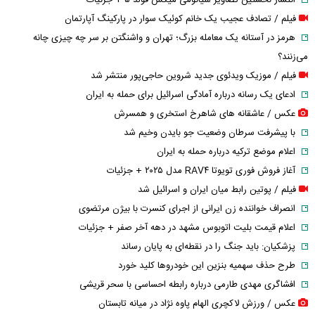
انتشار نخستین تصاویر شیائومی میکس فولد ۵ + جزئیات
فیلم / تصادف عجیب یک خانم کوئیک سوار در پارکینگ آپارتمان
هرمز در آستانه یک معامله بزرگ؛ تهران و واشنگتن بر سر چه چیزی چانه
می‌زنند؟
فیلم / موزیک ویدئوی جدید شروین حاجی‌پور منتشر شد
ادعای یک رسانه درباره آمادگی اسرائیل برای حمله به ایران
عکس / عاشقانه های شاهرخ استخری و همسرش
با پیشرفت سرطان وضعیت جو بایدن وخیم شد
اعلام موضع ترکیه درباره حمله به ایران
آغاز فروش فوری تویوتا RAV۴ مدل ۲۰۲۵ + جزئیات
فیلم / پوتین رابط میان ایران و اسرائیل شد
انصراف خواننده زن ایرانی از اجرای کنسرت با بیژن مرتضوی
اعلام قیمت بلیت اتوبوس مشهد در دهه آخر صفر + جزئیات
پزشکیان: باید جنگ را در نقطه‌ای به پایان رساند
طرح حذف سهمیه بنزین این خودرو‌ها کلید خورد
افشاگری مهدی طارمی درباره رابطه احساسی با سحر قریشی
عکس / ورزش لاکچری الهام پاوه نژاد در میانه تابستان