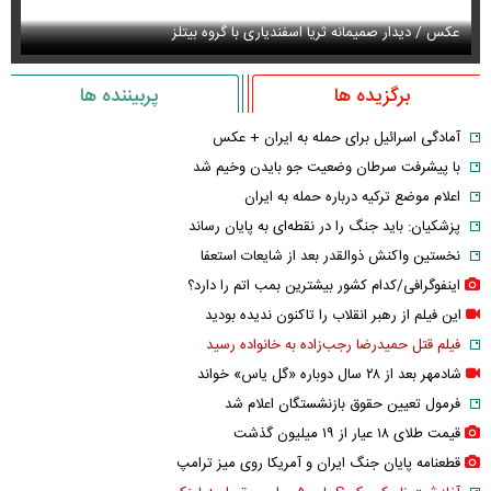
عکس / دیدار صمیمانه ثریا اسفندیاری با گروه بیتلز
عک
برگزیده ها
پربیننده ها
آمادگی اسرائیل برای حمله به ایران + عکس
با پیشرفت سرطان وضعیت جو بایدن وخیم شد
اعلام موضع ترکیه درباره حمله به ایران
پزشکیان: باید جنگ را در نقطه‌ای به پایان رساند
نخستین واکنش ذوالقدر بعد از شایعات استعفا
اینفوگرافی/کدام کشور بیشترین بمب اتم را دارد؟
این فیلم از رهبر انقلاب را تاکنون ندیده بودید
فیلم قتل حمیدرضا رجب‌زاده به خانواده رسید
شادمهر بعد از ۲۸ سال دوباره «گل یاس» خواند
فرمول تعیین حقوق بازنشستگان اعلام شد
قیمت طلای ۱۸ عیار از ۱۹ میلیون گذشت
قطعنامه پایان جنگ ایران و آمریکا روی میز ترامپ