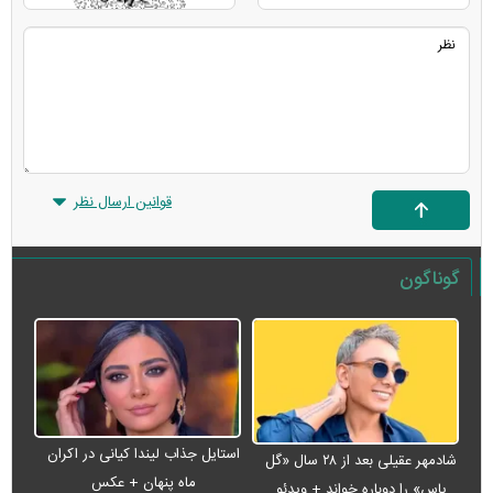
قوانین ارسال نظر
گوناگون
استایل جذاب لیندا کیانی در اکران
شادمهر عقیلی بعد از ۲۸ سال «گل
ماه پنهان + عکس
یاس» را دوباره خواند + ویدئو