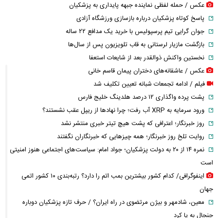
عکس / حمله لفظی نماینده جبهه پایداری به پزشکیان
پاسخ کوتاه پزشکیان درباره بازسازی ورزشگاه آزادی
جوان گرایی تیم پرسپولیس با خرید یک مدافع ۲۲ ساله
بازگشت مازیار لرستانی به قاب تلویزیون پس از سال‌ها
نخستین واکنش ذوالقدر بعد از شایعات استعفا
عکس / عاشقانه‌های دختران پیمان قاسم خانی
فیلم / ادامه تجمعات شبانه تعیین تکلیف شد
پشت پرده واگذاری ۱۲ درصد هلدینگ خلیج فارس
ورود سرمایه به XRP آب رفت؛ چرا نهادها از ریپل عقب نشستند؟
روز خبرنگار؛ اعترافی که پشت هیچ تیتر خبری منتشر نشد
روایت تلخ روز خبرنگار؛ همه چیزهایی که خبرنگاران نگفتند
نمره ۱۴ از ۲۰ به دولت پزشکیان؛ جواد امام: سیاست‌های اجتماعی هنوز امنیتی
است
اینفوگرافی/ کدام کشور بیشترین بمب اتم را دارد؟ رتبه‌بندی ۱۰ کشور اتمی
جهان
معین، شادمهر و بیژن مرتضوی در راه ایران؟ / حرف تازه پزشکیان دوباره
جنجال به پا کرد