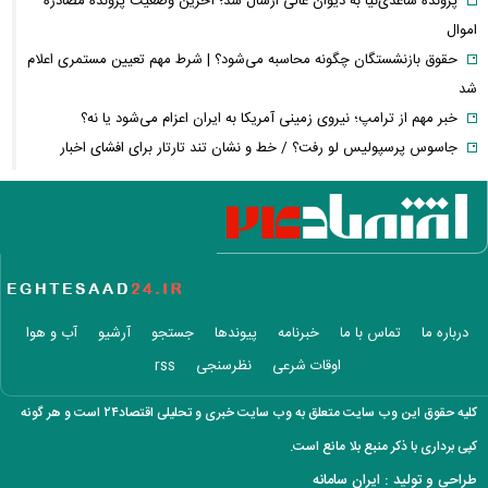
پرونده ساعدی‌نیا به دیوان عالی ارسال شد؛ آخرین وضعیت پرونده مصادره
اموال
حقوق بازنشستگان چگونه محاسبه می‌شود؟ | شرط مهم تعیین مستمری اعلام
شد
خبر مهم از ترامپ؛ نیروی زمینی آمریکا به ایران اعزام می‌شود یا نه؟
جاسوس پرسپولیس لو رفت؟ / خط و نشان تند تارتار برای افشای اخبار
رختکن
آمریکا برای پایان جنگ با ایران قطعنامه داد؛ تصمیم با ترامپ است + عکس
مرغ ناگهان گران شد! / پشت‌پرده جهش قیمت مرغ چیست؟
امتیاز واردات خودرو ۳ میلیارد تومان! / رانت جدید در بازار خودرو چیست؟
برنج چند شد؟/ قیمت جدید برنج ایرانی، هندی و پاکستانی اعلام شد
فیلم/سحر دولتشاهی با این ویدئو بیشتر محبوب شد
درباره ما
تماس با ما
خبرنامه
پیوندها
جستجو
آرشیو
آب و هوا
بورس ترکاند/ شاخص کل ۱۲۴ هزار واحد جهش کرد و ۵.۵ میلیونی شد
اوقات شرعی
نظرسنجی
rss
برکناری ناگهانی فرمانده لشکر پنجم ارتش آمریکا
۲۲۸ میلیارد دلار کجا رفت؟ / ردیابی دلارهایی که به اقتصاد ایران برنگشتند
کلیه حقوق این وب سایت متعلق به وب سایت خبری و تحلیلی اقتصاد۲۴ است و هر گونه
بمب خبری پرسپولیس؛ ۲ خرید جدید همین امروز رونمایی می‌شوند!
کپی برداری با ذکر منبع بلا مانع است.
عکس زیرخاکی از گوگوش در دو سالگی همراه با مادرش
طراحی و تولید :
ایران سامانه