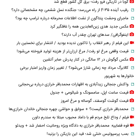
کوبا در تاریکی فرو رفت؛ برق کل کشور قطع شد
رقیب آینده F-۳۵ از راه می‌رسد؛ جنگنده نسل ششمی چه مشخصاتی دارد؟
ماجرای وحشت پنتاگون از نشت اطلاعات محرمانه درباره ترامپ چه بود؟
عکس جدید هدی زین‌العابدین همه را غافلگیر کرد
اینفوگرافی/ سدهای تهران چقدر آب دارند؟
این فیلم از رهبر انقلاب را تاکنون ندیده بودید / انتشار برای نخستین بار
قیمت واقعی مرغ لو رفت/ مرغ ارزان‌تر از هزینه تولید فروخته می‌شود!
عکس گوگوش در ۱۲ سالگی در کنار پدرش صابر آتشین
کالابرگ مرداد چه زمانی شارژ می‌شود؟ / تغییر زمان واریز اعتبار برخی
خانوارها به شهریور
واکنش جنجالی زیدآبادی به اظهارات محمدباقر خرازی درباره بی‌حجابی
قیمت ساعت اپل، سامسونگ و شیائومی + جدول
قیمت گوشت گوسفند، گوساله و مرغ امروز
محمدباقر خرازی کیست؟ + سوابق و حواشی چهره جنجالی خاندان خرازی‌ها
فیلم / وداع تلخ مردم قم با داماد محبوب مبتلا به سندرم داون
قوه قضاییه: محمدباقر خرازی به دادگاه ویژه روحانیت احضار شد + ویدئو
بمب پرسپولیس خنثی شد؛ قید این بازیکن را بزنید!