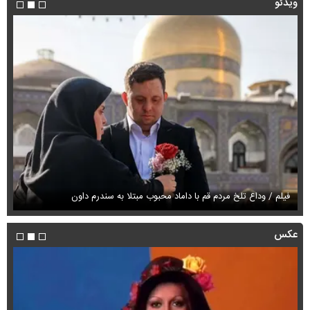
ویدئو
فیلم / وداع تلخ مردم قم با داماد محبوب مبتلا به سندرم داون
قو
عکس