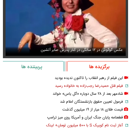
عکس گوگوش در ۱۲ سالگی در کنار پدرش صابر آتشین
عک
برگزیده ها
پربیننده ها
این فیلم از رهبر انقلاب را تاکنون ندیده بودید
فیلم قتل حمیدرضا رجب‌زاده به خانواده رسید
شادمهر بعد از ۲۸ سال دوباره «گل یاس» خواند
فرمول تعیین حقوق بازنشستگان اعلام شد
قیمت طلای ۱۸ عیار از ۱۹ میلیون گذشت
قطعنامه پایان جنگ ایران و آمریکا روی میز ترامپ
آغاز ثبت نام کوییک S با ۵۰۰ میلیون تومان+ لینک