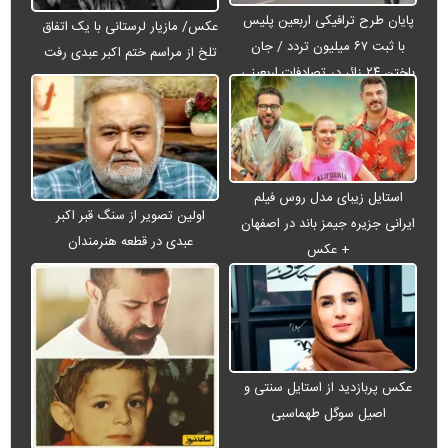
پایان طرح ترافیکی اربعین پلیس
عکس/ مازیار لرستانی با یک اتفاق
با ثبت ۶۷ میلیون تردد / جان
تلخ از مراسم ختم اکبر عبدی رفت
باختن ۲۴ زائر در تصادفات اربعینی
استایل زیبای مدل روس فیلم
اولین تصویر از سنگ قبر اکبر
ایرانی جزیره جیمز باند در اصفهان
عبدی در قطعه هنرمندان
+ عکس
عکس پربازدید از استایل سنتی و
اصیل سوگل طهماسبی