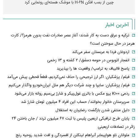
چین از بمب افکن H-۶N با موشک هسته‌ای رونمایی کرد
آخرین اخبار
ترکیه و عراق دست به کار شدند؛ آغاز عصر صادرات نفت بدون هرمز؟/ کارت
هرمز در حال سوختن است؟
اردوغان فردا به عربستان سفر می‌کند
انفجار اتوبوس در حومه دمشق/ ۲ کشته و ۱۳ زخمی
پاسخ قالیباف به ترامپ/ واقعیت ها را بپذیرید
فیلم/ پزشکیان: اگر ارز ترجیحی را حذف نمی‌کردیم، قطعاً قحطی پیش می‌آمد
فیلم/ پزشکیان: سایپا و چند شرکت دیگر هم مثل ایران‌خودرو واگذار می‌کنیم
ردمی K۱۰۰ پرو مکس با باتری غول‌پیکر و شارژ بی‌سیم روانه بازار می‌شود
سرپرستان خانوار بخوانند/ حساب این افراد ۴ میلیون تومان شارژ شد
دلیل منتفی شدن بازگشت رضاییان به استقلال
پایان طرح ترافیکی اربعین پلیس با ثبت ۶۷ میلیون تردد / جان باختن ۲۴
زائر در تصادفات اربعینی
ملوانان ناو هواپیمابر آبراهام لینکلن از افسردگی و افت شدید روحیه رنج