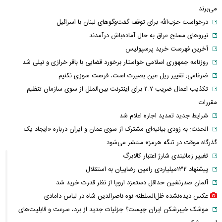
می‌برند
درخواست حزب‌الله برای توقف گفت‌وگوهای لبنان با اسرائیل
نیروهای مسلح عراق به حال آماده‌باش درآمدند
آخرین فهرست خرید پرسپولیس
روزنامه جمهوری اسلامی خواستار برخورد قضایی با باقر خرازی و نیلی شد
ضرغامی: تغییر ریل عین بصیرت است، فرصت سوزی نکنیم
تکذیب اعمال ضریب ۲.۷ برای اینترنت بین‌الملل از سوی سازمان تنظیم
مقررات
شرایط جدید تمدید اجاره اعلام شد
الحدث: به زودی بیانیه‌ای مشترک از سوی عمان و ایران درباره «ایجاد یک
گذرگاه موقت در تنگه هرمز» منتشر می‌شود
تغییر زمانبندی‌ شارژ اعتبار کالابرگ
پیشنهاد ۱۳۲میلیاردی رامین رضاییان به استقلال
آلمان صدرنشین حداقل دستمزد اروپا از نظر قدرت خرید شد
عکس دیده‌نشده ظل‌السلطنه نوه ناصرالدین شاه در لباس دامادی
موشک خیبرشکن ایران چیست؟ جزئیات جدید از برد، سرعت و قابلیت‌های