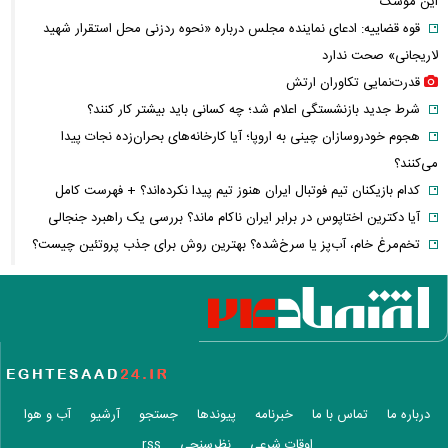
این موشک
قوه قضاییه: ادعای نماینده مجلس درباره «نحوه ردزنی محل استقرار شهید
لاریجانی» صحت ندارد
قدرت‌نمایی تکاوران ارتش
شرط جدید بازنشستگی اعلام شد؛ چه کسانی باید بیشتر کار کنند؟
هجوم خودروسازان چینی به اروپا؛ آیا کارخانه‌های بحران‌زده نجات پیدا
می‌کنند؟
کدام بازیکنان تیم فوتبال ایران هنوز تیم پیدا نکرده‌اند؟ + فهرست کامل
آیا دکترین اختاپوس در برابر ایران ناکام ماند؟ بررسی یک راهبرد جنجالی
تخم‌مرغ خام، آب‌پز یا سرخ‌شده؟ بهترین روش برای جذب پروتئین چیست؟
پشت پرده خودکفایی دارویی؛ چرا واردات همچنان حرف اول را می‌زند؟
حمله خلبانان ایرانی به پایگاه آمریکا بدون GPS
شرایط تغییر نام خانوادگی و شناسنامه اعلام شد+ مراحل، مدارک لازم و قوانین
جدید ثبت احوال
یک خبر غیرمنتظره درباره توافق ایران و آمریکا
مصرف لبنیات یک‌چهارم شد؛ قیمت شیر باز هم افزایش می‌یابد؟ / هشدار
درباره ما
تماس با ما
خبرنامه
پیوندها
جستجو
آرشیو
آب و هوا
درباره گرانی لبنیات
اوقات شرعی
نظرسنجی
rss