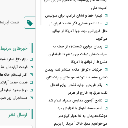
ایستگاه آخر/چشم‌ها به تصمیم شورای عالی
امنیت ملی
فیلم/ خط و نشان ترامپ برای سوئیس
قیمت آپارتما
عبدالناصر همتی: اگر اقتصاد ایران در
حال فروپاشی بود، چرا آمریکا از توافق
می‌گوید
پیمان مولوی کیست؟/ از حمله به
خبرهای مرتبط
سیاست‌های دولت چهاردهم تا طرفداری
بازار داغ اجاره شب
مشروط از توافق با آمریکا
قیمت آپارتمان ۵۰ متری در منطقه ۱۰ تهران چقدر است؟ جدول اردیبهشت ۱۴۰۵
جزئیات «توافق مکه» منتشر شد؛ پیمان
آغاز ثبت‌نام خانه‌
دفاعی سه‌جانبه ترکیه، عربستان و پاکستان
قیمت جدید آپارتمان
رقم تاریخی اجارۀ کشتی برای انتقال
نرخ جدید اجاره آپارتمان در منطقه ۴ و ۵ تهران ا
نفت عراق به خارج از هرمز
مستاجران زیر ضرب 
نتایج آزمون مدارس سمپاد اعلام شد
امام‌ جمعه اهواز: با افزایش برد
ارسال نظر
موشک‌هایمان به ۱۵ هزار کیلومتر
می‌خواهیم عمق خاک آمریکا را بزنیم