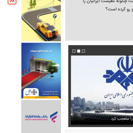
ت چگونه معیشت ایرانیان را
و رو کرده است؟
تمال اسارت مجتبی و مصطفی
فیلم/پزشکیان:از قالیباف خواهش کردیم که رئیس ت
را متعجب کرد
شود
استایل جدید صابر ابر در فضای مجازی پرباز