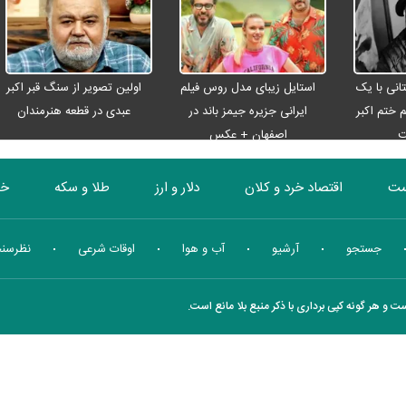
انی با یک
استایل زیبای مدل روس فیلم
اولین تصویر از سنگ قبر اکبر
م ختم اکبر
ایرانی جزیره جیمز باند در
عبدی در قطعه هنرمندان
ت
اصفهان + عکس
ست
اقتصاد خرد و کلان
دلار و ارز
طلا و سکه
خو
بورس
انرژی
چندرسانه ای
منهای اقتصاد
جستجو
آرشیو
آب و هوا
اوقات شرعی
نظرسن