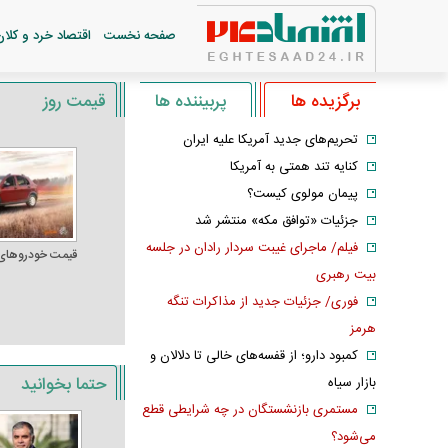
صفحه نخست
اقتصاد خرد و کلان
برگزیده ها
پربیننده ها
قیمت روز
تحریم‌های جدید آمریکا علیه ایران
کنایه تند همتی به آمریکا
پیمان مولوی کیست؟
جزئیات «توافق مکه» منتشر شد
فیلم/ ماجرای غیبت سردار رادان در جلسه
قیمت خودرو‌های
بیت رهبری
فوری/ جزئیات جدید از مذاکرات تنگه
هرمز
کمبود دارو؛ از قفسه‌های خالی تا دلالان و
حتما بخوانید
بازار سیاه
مستمری بازنشستگان در چه شرایطی قطع
می‌شود؟