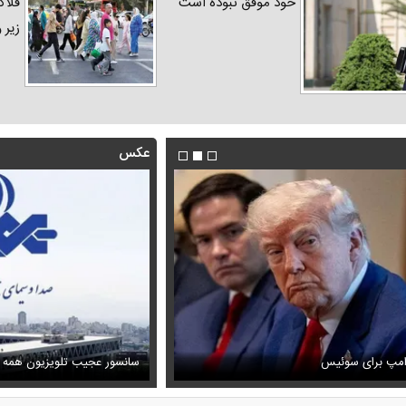
خود موفق نبوده است
فلاک
زیر 
عکس
فیلم/ توصیه رهبر شهید درباره اح
رامپ برای سوئیس
ظل‌السلطنه نوه ناصرالدین شاه در لباس دامادی
خامنه ای
سانسور عجیب تلویزیون همه 