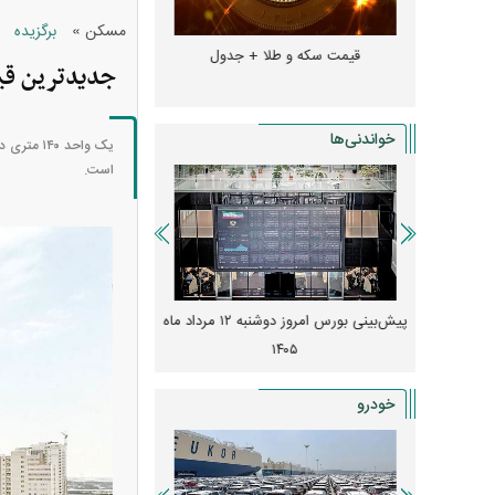
»
مسکن
برگزیده
و + جدول
قیمت سکه و طلا + جدول
قیمت دلار، یورو و سایر 
جدیدترین قیمت اجاره آپارتمان ۲
خواندنی‌ها
است.
 از افت شدید
پیش‌بینی بورس امروز دوشنبه ۱۲ مرداد ماه
زنگ خطر انباشت نیاز در 
و نصب‌ها
۱۴۰۵
قیمت‌ها فشرده
خودرو