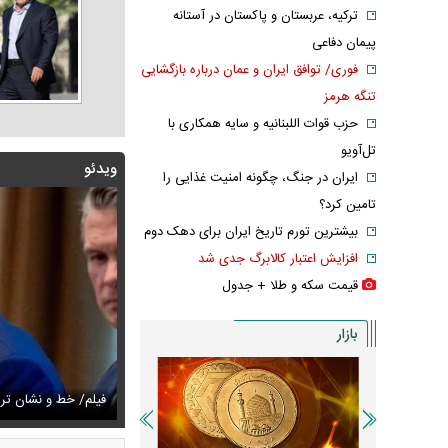
ترکیه، عربستان و پاکستان در آستانه
پیمان دفاعی
فوری/ توافق ایران و عمان درباره بازگشایی
تنگه هرمز
حزب قوات اللبنانیه و سایه همکاری با
تل‌آویو
ویدئو
ایران در جنگ، چگونه امنیت غذایی را
تامین کرد؟
بیشترین تورم تاریخ ایران برای دهک دوم
افزایش اعتبار کالابرگ جدی شد
قیمت سکه و طلا + جدول
بازار
زشکیان:از قالیباف خواهش کردیم که رئیس تیم مذاکره‌کننده
تایل جدید صابر ابر در فضای مجازی پربازدید شد
فیلم/ خط و نشان ت
عکس دیده‌نشده 