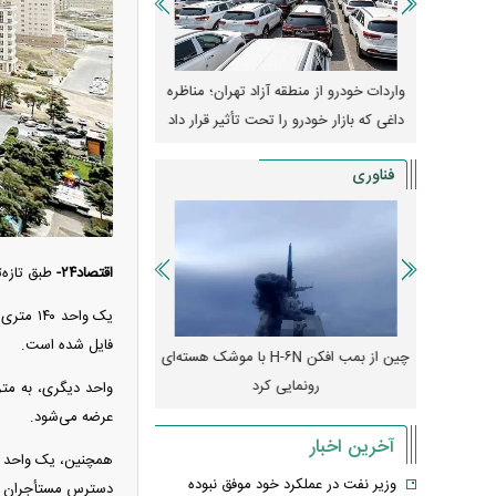
وپا؛ آیا
واردات خودرو از منطقه آزاد تهران؛ مناظره
قیمت خودرو وارد فاز ج
دا می‌کنند؟
داغی که بازار خودرو را تحت تأثیر قرار داد
واکنش بازار به تحولات
فناوری
اقتصاد۲۴-
طبق تازه‌
فایل شده است.
رونمایی از پوکو M ۸ پاور با باتری ۸۰۰۰
چین از بمب افکن H-۶N با موشک هسته‌ای
پهپاد رهگیر یا موشک پدا
رونمایی کرد
کدامیک بیشتر
عرضه می‌شود.
آخرین اخبار
وزیر نفت در عملکرد خود موفق نبوده
دسترس مستأجران قرا