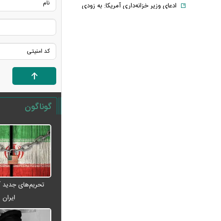
ادعای وزیر خزانه‌داری آمریکا: به زودی
شاهد توافق با ایران خواهیم بود
حمله ۶ قلاده سگ به کودک ۹ ساله در
سنندج
رسانه اماراتی: دور هفتم مذاکرات لبنان
و اسرائیل؛ بدون توافق، بدون عقب‌نشینی
یک لایحه، هزار سؤال؛ سهم ایران از خزر
واقعاً در خطر است؟
گوناگون
با وجود جنگ و تحریم می‌توان شرایط
اقتصادی را بهبود بخشید
خبر مهم برای بازنشستگان/ شرط جدید
بازنشستگی اعلام شد
قیمت انواع لپ تاپ ام اس آی MSI +
جدول
تحریم‌های جدید آم
فیلم/ ترامپ: در نظرسنجی‌های اقتصادی
ایران
باید بیش از ۱۰۰ درصد رأی داشته باشم
آتلانتیک: تاب‌آوری ایران دولت ترامپ