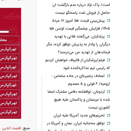
است/ پاک نژاد درباره عدم بازگشت ارز
حاصل از فروش نفت پاسخگو نیست
پیش‌بینی قیمت طلا امروز ۱۷ مرداد
۱۴۰۵/ افزایش چشمگیر قیمت اونس طلا
پزشکیان: می‌گفتند فلانی با تهدید
دیگران را وادار به پذیرش توافق کرده، مگر
فرماندهان از تهدید من می‌ترسند؟
فیلم/پزشکیان:از قالیباف خواهش کردیم
که رئیس تیم مذاکره‌کننده شود
تصادف زنجیره‌ای در جاده سلماس -
ارومیه/ ۶ فوتی و ۵ مصدوم
اردوغان: توافقنامه دفاعی مشترک امضا
شده با عربستان و پاکستان علیه هیچ
کشوری نیست
تحریم‌های جدید آمریکا علیه ایران
توافق سه‌جانبه ایران، عمان و آمریکا در
منبع:
اقتصاد آنلاین