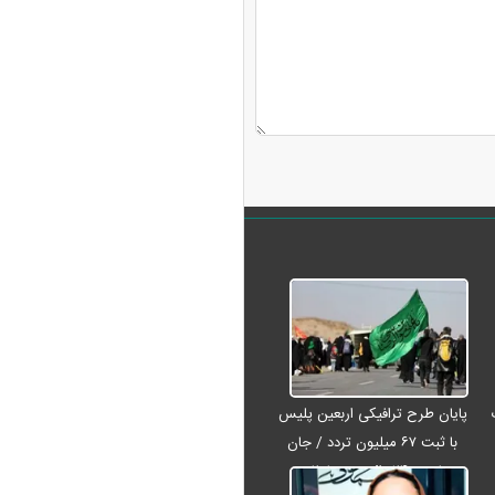
پایان طرح ترافیکی اربعین پلیس
با ثبت ۶۷ میلیون تردد / جان
باختن ۲۴ زائر در تصادفات