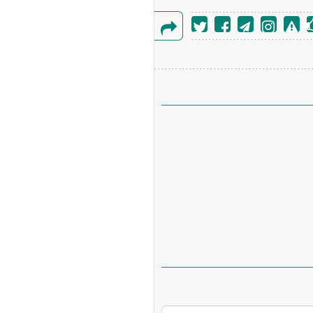
گزارش
خطا