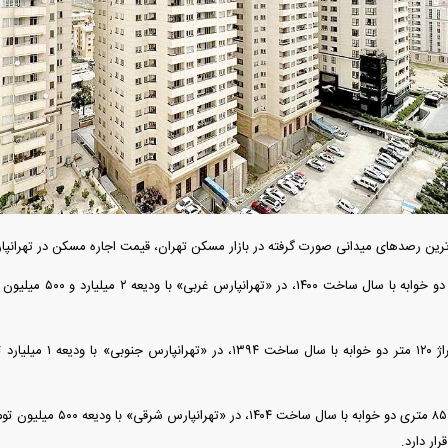
دید شد/ اولین
هجوم خودروسازان چینی به اروپا؛ آیا
واردات خودرو از منطق
 سیاسی + جدول
کارخانه‌های بحران‌زده نجات پیدا می‌کنند؟
داغی که بازار خودرو ر
ترین رصد‌های میدانی صورت گرفته در بازار مسکن تهران، قیمت اجاره مسکن در تهرانپ
فند؛ قدرت تهدید
رونمایی از پوکو M ۸ پاور با باتری ۸۰۰۰
 است؟
میلی‌آمپرساعتی
رونمای
ر دارد.