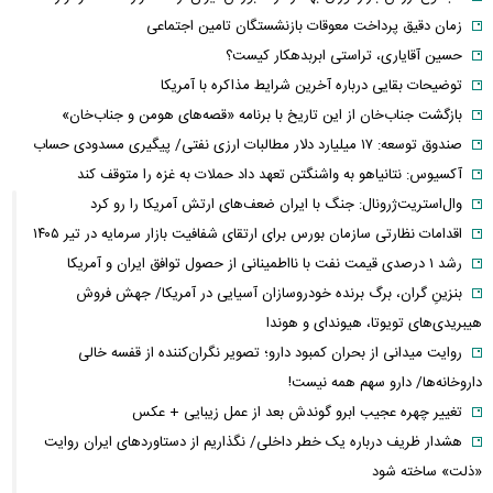
زمان دقیق پرداخت معوقات بازنشستگان تامین اجتماعی
حسین آقایاری، تراستی ابربدهکار کیست؟
توضیحات بقایی درباره آخرین شرایط مذاکره با آمریکا
بازگشت جناب‌خان از این تاریخ با برنامه «قصه‌های هومن و جناب‌خان»
صندوق توسعه: ۱۷ میلیارد دلار مطالبات ارزی نفتی/ پیگیری مسدودی حساب
آکسیوس: نتانیاهو به واشنگتن تعهد داد حملات به غزه را متوقف کند
وال‌استریت‌ژرونال: جنگ با ایران ضعف‌های ارتش آمریکا را رو کرد
اقدامات نظارتی سازمان بورس برای ارتقای شفافیت بازار سرمایه در تیر ۱۴۰۵
رشد ۱ درصدی قیمت نفت با نااطمینانی از حصول توافق ایران و آمریکا
بنزینِ گران، برگ برنده خودروسازان آسیایی در آمریکا/ جهش فروش
هیبریدی‌های تویوتا، هیوندای و هوندا
روایت میدانی از بحران کمبود دارو؛ تصویر نگران‌کننده از قفسه خالی
داروخانه‌ها/ دارو سهم همه نیست!
تغییر چهره عجیب ابرو گوندش بعد از عمل زیبایی + عکس
هشدار ظریف درباره یک خطر داخلی/ نگذاریم از دستاوردهای ایران روایت
«ذلت» ساخته شود