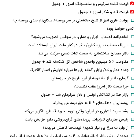
قیمت تبلت سرفیس و سامسونگ امروز + جدول
قیمت قند و شکر امروز + جدول
روایت فارن افرز از شبح جانشینی بر سر روسیه/ سکان‌دار بعدی روسیه چه
کسی خواهد بود؟
تفاهم‌نامه احتمالی ایران و عمان، در مجلس تصویب می‌شود؟
علی‌اف خطاب به پزشکیان/ باکو در کنار ملت ایران ایستاده است
بازار مصالح ساختمانی به سمت ثبات نسبی حرکت می‌کند
مقاومت ۵.۶ میلیون واحدی شاخص کل شکسته شد + جدول
وعده مدنی‌زاده/ پایان گمانه زنی‌ها درباره افزایش اعتبار کالابرگ
گرمای بالاتر از ۵۰ درجه از این تاریخ در خوزستان
چرا قیمت دلار امروز عقب نشست؟
بازار طلا در کشاکش اونس و دلار سرگردان شد + جدول
روستاییان دهک‌های ۶ تا ۱۰ حق بیمه می‌پردازند
رشد خرید اعتباری در ایران؛ وقتی تورم، خرید قسطی ناگزیر می‌کند
رئیس سازمان تعزیرات: پرونده‌های گران‌فروشی دارو افزایش یافت
از واردات مرغ بی نیاز شدیم/ قیمت‌ها کاهش می‌یابد؟
مجموع ارزش بازار اوراق بهادار در ۴ بورس ایران از ۲۰ هزار همت فراتر رفت