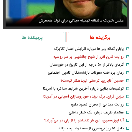
عکس/تبریک عاشقانه تهمینه میلانی برای تولد همسرش
عک
برگزیده ها
پربیننده ها
پایان گمانه زنی‌ها درباره افزایش اعتبار کالابرگ
روایت فارن افرز از شبح جانشینی بر سر روسیه
گرمای بالاتر از ۵۰ درجه از این تاریخ در خوزستان
زمان پرداخت معوقات بازنشستگان تامین اجتماعی
حسین آقایاری، تراستی ابربدهکار کیست؟
توضیحات بقایی درباره آخرین شرایط مذاکره با آمریکا
بنزینِ گران، برگ برنده خودروسازان آسیایی در آمریکا
روایت میدانی از بحران کمبود دارو؛
هشدار ظریف درباره یک خطر داخلی
آیا اپوزیسیون، این بار نتانیاهو را از پای در می‌آورند؟
دلیل ۱۵ روز بی‌خبری از حمیدرضا رجب‌زاده