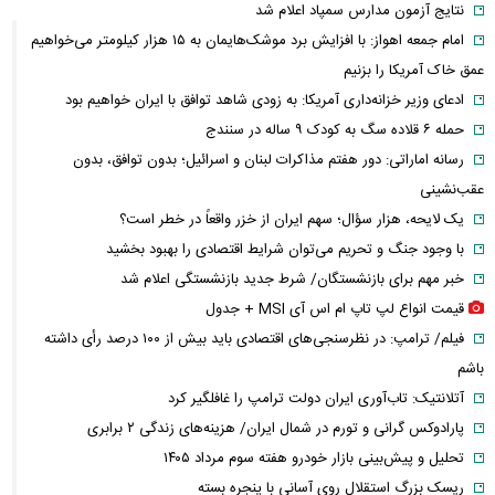
نتایج آزمون مدارس سمپاد اعلام شد
امام‌ جمعه اهواز: با افزایش برد موشک‌هایمان به ۱۵ هزار کیلومتر می‌خواهیم
عمق خاک آمریکا را بزنیم
ادعای وزیر خزانه‌داری آمریکا: به زودی شاهد توافق با ایران خواهیم بود
حمله ۶ قلاده سگ به کودک ۹ ساله در سنندج
رسانه اماراتی: دور هفتم مذاکرات لبنان و اسرائیل؛ بدون توافق، بدون
عقب‌نشینی
یک لایحه، هزار سؤال؛ سهم ایران از خزر واقعاً در خطر است؟
با وجود جنگ و تحریم می‌توان شرایط اقتصادی را بهبود بخشید
خبر مهم برای بازنشستگان/ شرط جدید بازنشستگی اعلام شد
قیمت انواع لپ تاپ ام اس آی MSI + جدول
فیلم/ ترامپ: در نظرسنجی‌های اقتصادی باید بیش از ۱۰۰ درصد رأی داشته
باشم
آتلانتیک: تاب‌آوری ایران دولت ترامپ را غافلگیر کرد
پارادوکس گرانی و تورم در شمال ایران/ هزینه‌های زندگی ۲ برابری
تحلیل و پیش‌بینی بازار خودرو هفته سوم مرداد ۱۴۰۵
ریسک بزرگ استقلال روی آسانی با پنجره بسته