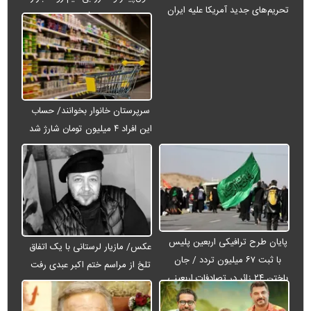
تحریم‌های جدید آمریکا علیه ایران
می‌شود
سرپرستان خانوار بخوانند/ حساب
این افراد ۴ میلیون تومان شارژ شد
پایان طرح ترافیکی اربعین پلیس
عکس/ مازیار لرستانی با یک اتفاق
با ثبت ۶۷ میلیون تردد / جان
تلخ از مراسم ختم اکبر عبدی رفت
باختن ۲۴ زائر در تصادفات اربعینی