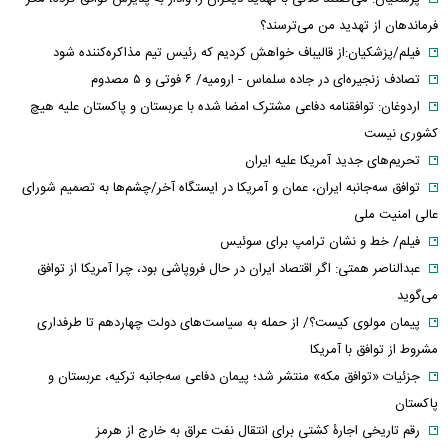
فرماندهان از تهدید من می‌ترسند؟
فیلم/پزشکیان:از قالیباف خواهش کردیم که رئیس تیم مذاکره‌کننده شود
تصادف زنجیره‌ای در جاده سلماس - ارومیه/ ۶ فوتی و ۵ مصدوم
اردوغان: توافقنامه دفاعی مشترک امضا شده با عربستان و پاکستان علیه هیچ
کشوری نیست
تحریم‌های جدید آمریکا علیه ایران
توافق سه‌جانبه ایران، عمان و آمریکا در ایستگاه آخر/چشم‌ها به تصمیم شورای
عالی امنیت ملی
فیلم/ خط و نشان ترامپ برای سوئیس
عبدالناصر همتی: اگر اقتصاد ایران در حال فروپاشی بود، چرا آمریکا از توافق
می‌گوید
پیمان مولوی کیست؟/ از حمله به سیاست‌های دولت چهاردهم تا طرفداری
مشروط از توافق با آمریکا
جزئیات «توافق مکه» منتشر شد؛ پیمان دفاعی سه‌جانبه ترکیه، عربستان و
پاکستان
رقم تاریخی اجارۀ کشتی برای انتقال نفت عراق به خارج از هرمز