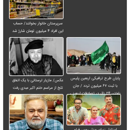
سرپرستان خانوار بخوانند/ حساب
این افراد ۴ میلیون تومان شارژ شد
پایان طرح ترافیکی اربعین پلیس
عکس/ مازیار لرستانی با یک اتفاق
با ثبت ۶۷ میلیون تردد / جان
تلخ از مراسم ختم اکبر عبدی رفت
باختن ۲۴ زائر در تصادفات اربعینی
استایل زیبای مدل روس فیلم