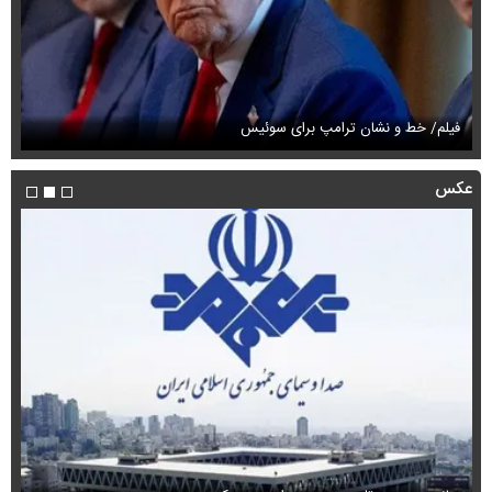
فیلم/ خط و نشان ترامپ برای سوئیس
فی
عکس