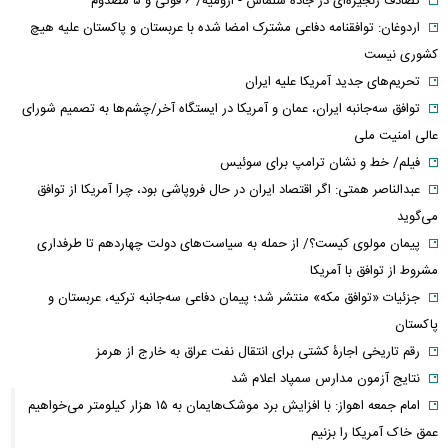
تصادف زنجیره‌ای در جاده سلماس - ارومیه/ ۶ فوتی و ۵ مصدوم
اردوغان: توافقنامه دفاعی مشترک امضا شده با عربستان و پاکستان علیه هیچ
کشوری نیست
تحریم‌های جدید آمریکا علیه ایران
توافق سه‌جانبه ایران، عمان و آمریکا در ایستگاه آخر/چشم‌ها به تصمیم شورای
عالی امنیت ملی
فیلم/ خط و نشان ترامپ برای سوئیس
عبدالناصر همتی: اگر اقتصاد ایران در حال فروپاشی بود، چرا آمریکا از توافق
می‌گوید
پیمان مولوی کیست؟/ از حمله به سیاست‌های دولت چهاردهم تا طرفداری
مشروط از توافق با آمریکا
جزئیات «توافق مکه» منتشر شد؛ پیمان دفاعی سه‌جانبه ترکیه، عربستان و
پاکستان
رقم تاریخی اجارۀ کشتی برای انتقال نفت عراق به خارج از هرمز
نتایج آزمون مدارس سمپاد اعلام شد
امام‌ جمعه اهواز: با افزایش برد موشک‌هایمان به ۱۵ هزار کیلومتر می‌خواهیم
عمق خاک آمریکا را بزنیم