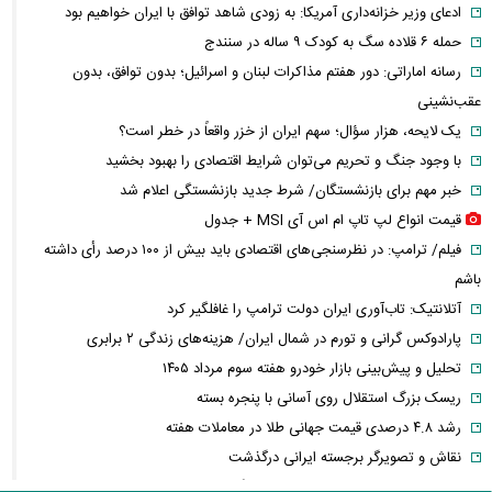
ادعای وزیر خزانه‌داری آمریکا: به زودی شاهد توافق با ایران خواهیم بود
حمله ۶ قلاده سگ به کودک ۹ ساله در سنندج
رسانه اماراتی: دور هفتم مذاکرات لبنان و اسرائیل؛ بدون توافق، بدون
عقب‌نشینی
یک لایحه، هزار سؤال؛ سهم ایران از خزر واقعاً در خطر است؟
با وجود جنگ و تحریم می‌توان شرایط اقتصادی را بهبود بخشید
خبر مهم برای بازنشستگان/ شرط جدید بازنشستگی اعلام شد
قیمت انواع لپ تاپ ام اس آی MSI + جدول
فیلم/ ترامپ: در نظرسنجی‌های اقتصادی باید بیش از ۱۰۰ درصد رأی داشته
باشم
آتلانتیک: تاب‌آوری ایران دولت ترامپ را غافلگیر کرد
پارادوکس گرانی و تورم در شمال ایران/ هزینه‌های زندگی ۲ برابری
تحلیل و پیش‌بینی بازار خودرو هفته سوم مرداد ۱۴۰۵
ریسک بزرگ استقلال روی آسانی با پنجره بسته
رشد ۴.۸ درصدی قیمت جهانی طلا در معاملات هفته
نقاش و تصویرگر برجسته ایرانی درگذشت
معاون عراقچی: در هیچ دوره‌ای هماهنگی بین میدان و دیپلماسی را مانند