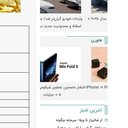
آغاز فروش فوری تویوتا RAV۴ مدل ۲۰۲۵ +
واردات خودرو گران‌تر شد/ جهش گواهی
امتیاز وا
اسقاط و محدودیت جدید در مناطق آزاد
جدید در بازار خود
فناوری
ایش قیمت داد؛ خرید iPhone ۱۸ Pro
انتشار نخستین تصاویر شیائومی میکس فولد
چگونه جنگ معاملات «
۵ + جزئیات
ترامپ در خلیج فارس ر
آخرین اخبار
از شالیزار تا ویلا؛ سرمایه چگونه