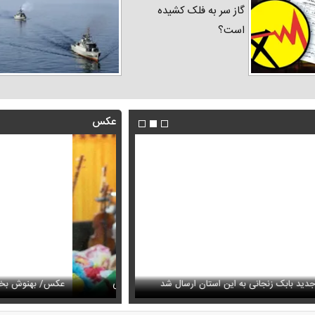
گاز سر به فلک کشیده
است؟
عکس
فیلم/روایت رامین پرچمی از کار ق
جانی به این استان ارسال شد
عیمه نظام‌دوست در سالگرد ماه‌چهره خلیلی
انجام داد
عکس/ بهنوش بختیاری با این ا