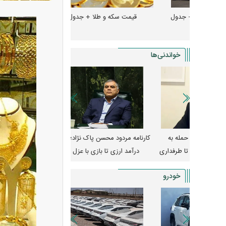
و + جدول
قیمت سکه و طلا + جدول
قیمت دلار، یورو و سایر 
خواندنی‌ها
مله به
کارنامه مردود محسن پاک‌ نژاد؛ از افت شدید
ا طرفداری
درآمد ارزی تا بازی با عزل و نصب‌ها
۱۴۰۵
یکا
خودرو