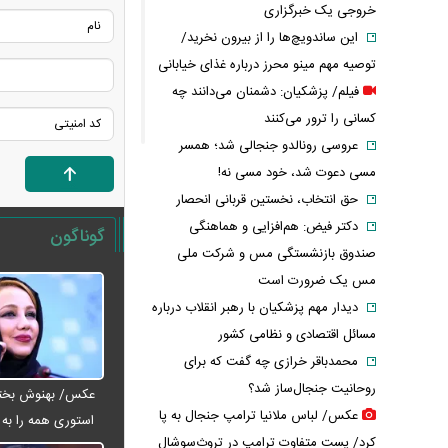
خروجی یک خبرگزاری
این ساندویچ‌ها را از بیرون نخرید/
توصیه مهم مینو محرز درباره غذای خیابانی
فیلم/ پزشکیان: دشمنان می‌دانند چه
کسانی را ترور می‌کنند
عروسی رونالدو جنجالی شد؛ همسر
مسی دعوت شد، خود مسی نه!
حق انتخاب، نخستین قربانی انحصار
دکتر فیض: هم‌افزایی و هماهنگی
گوناگون
صندوق بازنشستگی مس و شرکت ملی
مس یک ضرورت است
دیدار مهم پزشکیان با رهبر انقلاب درباره
مسائل اقتصادی و نظامی کشور
محمدباقر خرازی چه گفت که برای
روحانیت جنجال‌ساز شد؟
عکس/ بهنوش بختیا
عکس/ لباس ملانیا ترامپ جنجال به پا
استوری همه را به ف
کرد/ پست متفاوت ترامپ در تروث‌سوشال