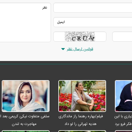
قوانین ارسال نظر
ری با این
فیلم/بهاره رهنما راز ماندگاری
سلفی متفاوت نیکی کریمی بعد از
کر فرو برد
هدیه تهرانی را لو داد
مهاجرت به لندن