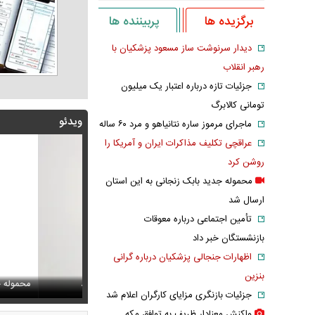
برگزیده ها
پربیننده ها
دیدار سرنوشت ساز مسعود پزشکیان با
رهبر انقلاب
جزئیات تازه درباره اعتبار یک میلیون
تومانی کالابرگ
ویدئو
ماجرای مرموز ساره نتانیاهو و مرد ۶۰ ساله
عراقچی تکلیف مذاکرات ایران و آمریکا را
روشن کرد
محموله جدید بابک زنجانی به این استان
ارسال شد
تأمین اجتماعی درباره معوقات
بازنشستگان خبر داد
اظهارات جنجالی پزشکیان درباره گرانی
بنزین
پزشکیان: دشمنان می‌دانند چه کسانی را ترور می‌کنند
ف خبر مربوط به محسن رضایی از خروجی یک خبرگزاری
محموله جدید بابک زن
اشک و دلتنگی ن
جزئیات بازنگری مزایای کارگران اعلام شد
واکنش معنادار ظریف به توافق مکه