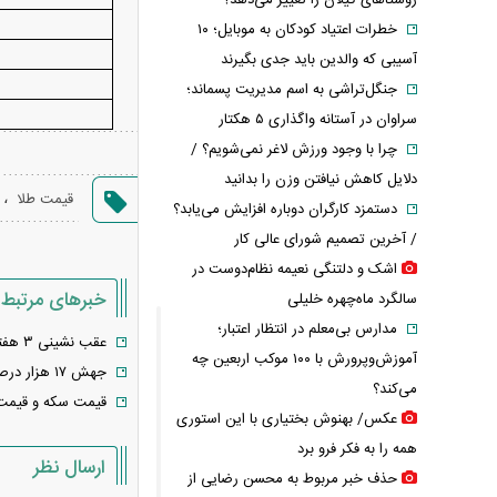
روستاهای گیلان را تغییر می‌دهد؟
خطرات اعتیاد کودکان به موبایل؛ ۱۰
آسیبی که والدین باید جدی بگیرند
جنگل‌تراشی به اسم مدیریت پسماند؛
سراوان در آستانه واگذاری ۵ هکتار
چرا با وجود ورزش لاغر نمی‌شویم؟ /
دلایل کاهش نیافتن وزن را بدانید
،
قیمت طلا
دستمزد کارگران دوباره افزایش می‌یابد؟
/ آخرین تصمیم شورای عالی کار
اشک و دلتنگی نعیمه نظام‌دوست در
خبرهای مرتبط
سالگرد ماه‌چهره خلیلی
مدارس بی‌معلم در انتظار اعتبار؛
عقب نشینی ۳ هفته‌ای طلا/ نقره ۳ درصد ریزش کرد
آموزش‌وپرورش با ۱۰۰ موکب اربعین چه
جهش ۱۷ هزار درصدی قیمت سکه در ۱۰ سال
می‌کند؟
قیمت سکه و قیمت طلا امروز س
عکس/ بهنوش بختیاری با این استوری
همه را به فکر فرو برد
ارسال نظر
حذف خبر مربوط به محسن رضایی از