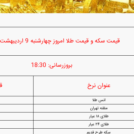
ردات خودرو ۳ میلیارد تومان! / رانت
آغاز فروش فوری تویوتا RAV۴ مدل ۲۰۲۵ +
واردات خودرو گران
رو چیست؟
جزئیات
اسقاط و محدودیت ج
قیمت سکه و قیمت طلا امروز چهارشنبه 9 اردیبهشت 1405
بروزرسانی: 18:30
عنوان نرخ
ق
هوش مصنوعی»
اپل افزایش قیمت داد؛ خرید iPhone ۱۸ Pro
انتشار نخستین تصاوی
ا نابود کرد؟
رویا شد؟
۵ + جزئیات
انس طلا
مظنه تهران
طلای ۱۸ عیار
طلای ۲۴ عیار
سکه طرح قدیم