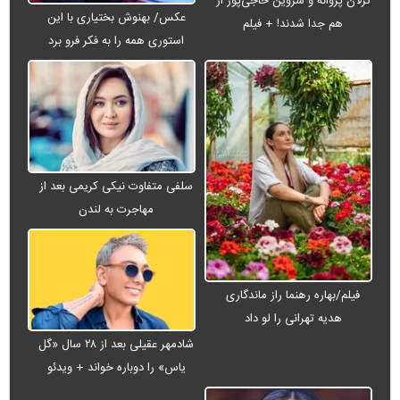
ترلان پروانه و شروین حاجی‌پور از
عکس/ بهنوش بختیاری با این
هم جدا شدند! + فیلم
استوری همه را به فکر فرو برد
سلفی متفاوت نیکی کریمی بعد از
مهاجرت به لندن
فیلم/بهاره رهنما راز ماندگاری
هدیه تهرانی را لو داد
شادمهر عقیلی بعد از ۲۸ سال «گل
یاس» را دوباره خواند + ویدئو