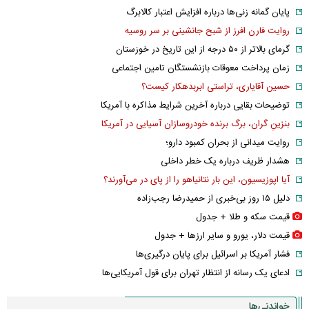
پایان گمانه زنی‌ها درباره افزایش اعتبار کالابرگ
روایت فارن افرز از شبح جانشینی بر سر روسیه
گرمای بالاتر از ۵۰ درجه از این تاریخ در خوزستان
زمان پرداخت معوقات بازنشستگان تامین اجتماعی
حسین آقایاری، تراستی ابربدهکار کیست؟
توضیحات بقایی درباره آخرین شرایط مذاکره با آمریکا
بنزینِ گران، برگ برنده خودروسازان آسیایی در آمریکا
روایت میدانی از بحران کمبود دارو؛
هشدار ظریف درباره یک خطر داخلی
آیا اپوزیسیون، این بار نتانیاهو را از پای در می‌آورند؟
دلیل ۱۵ روز بی‌خبری از حمیدرضا رجب‌زاده
قیمت سکه و طلا + جدول
قیمت دلار، یورو و سایر ارز‌ها + جدول
فشار آمریکا بر اسرائیل برای پایان درگیری‌ها
ادعای یک رسانه از انتظار تهران برای قول آمریکایی‌ها
خواندنی‌ها