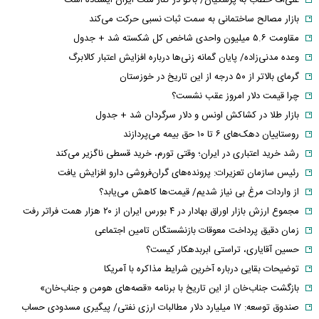
علی‌اف خطاب به پزشکیان/ باکو در کنار ملت ایران ایستاده است
بازار مصالح ساختمانی به سمت ثبات نسبی حرکت می‌کند
مقاومت ۵.۶ میلیون واحدی شاخص کل شکسته شد + جدول
وعده مدنی‌زاده/ پایان گمانه زنی‌ها درباره افزایش اعتبار کالابرگ
گرمای بالاتر از ۵۰ درجه از این تاریخ در خوزستان
چرا قیمت دلار امروز عقب نشست؟
بازار طلا در کشاکش اونس و دلار سرگردان شد + جدول
روستاییان دهک‌های ۶ تا ۱۰ حق بیمه می‌پردازند
رشد خرید اعتباری در ایران؛ وقتی تورم، خرید قسطی ناگزیر می‌کند
رئیس سازمان تعزیرات: پرونده‌های گران‌فروشی دارو افزایش یافت
از واردات مرغ بی نیاز شدیم/ قیمت‌ها کاهش می‌یابد؟
مجموع ارزش بازار اوراق بهادار در ۴ بورس ایران از ۲۰ هزار همت فراتر رفت
زمان دقیق پرداخت معوقات بازنشستگان تامین اجتماعی
حسین آقایاری، تراستی ابربدهکار کیست؟
توضیحات بقایی درباره آخرین شرایط مذاکره با آمریکا
بازگشت جناب‌خان از این تاریخ با برنامه «قصه‌های هومن و جناب‌خان»
صندوق توسعه: ۱۷ میلیارد دلار مطالبات ارزی نفتی/ پیگیری مسدودی حساب