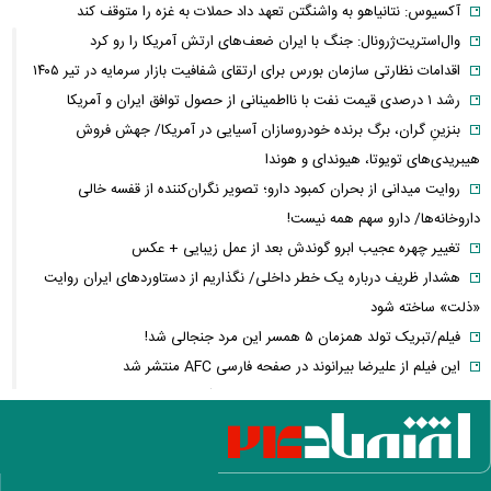
آکسیوس: نتانیاهو به واشنگتن تعهد داد حملات به غزه را متوقف کند
وال‌استریت‌ژرونال: جنگ با ایران ضعف‌های ارتش آمریکا را رو کرد
اقدامات نظارتی سازمان بورس برای ارتقای شفافیت بازار سرمایه در تیر ۱۴۰۵
رشد ۱ درصدی قیمت نفت با نااطمینانی از حصول توافق ایران و آمریکا
بنزینِ گران، برگ برنده خودروسازان آسیایی در آمریکا/ جهش فروش
هیبریدی‌های تویوتا، هیوندای و هوندا
روایت میدانی از بحران کمبود دارو؛ تصویر نگران‌کننده از قفسه خالی
داروخانه‌ها/ دارو سهم همه نیست!
تغییر چهره عجیب ابرو گوندش بعد از عمل زیبایی + عکس
هشدار ظریف درباره یک خطر داخلی/ نگذاریم از دستاوردهای ایران روایت
«ذلت» ساخته شود
فیلم/تبریک تولد همزمان ۵ همسر این مرد جنجالی شد!
این فیلم از علیرضا بیرانوند در صفحه فارسی AFC منتشر شد
فارن پالیسی: موضوع ایران در اختیار دولت آتی اسرائیل نیست/ اپوزیسیون،
این بار نتانیاهو را از پای در می‌آورند؟
آلت‌کوین‌ها در دوئل صعود و سقوط/ سولانا سبزپوش شد، شیبا و گرام زیر
فشار فروش