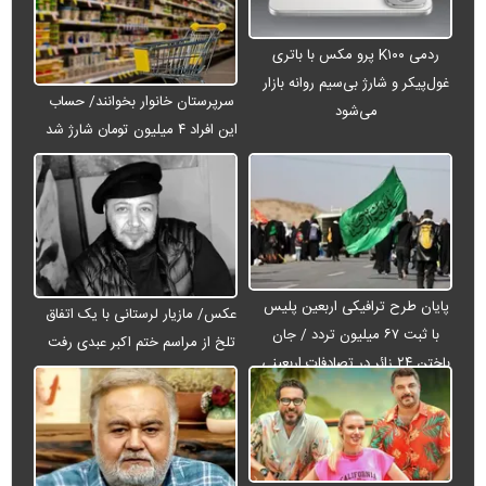
ردمی K۱۰۰ پرو مکس با باتری
غول‌پیکر و شارژ بی‌سیم روانه بازار
سرپرستان خانوار بخوانند/ حساب
می‌شود
این افراد ۴ میلیون تومان شارژ شد
پایان طرح ترافیکی اربعین پلیس
عکس/ مازیار لرستانی با یک اتفاق
با ثبت ۶۷ میلیون تردد / جان
تلخ از مراسم ختم اکبر عبدی رفت
باختن ۲۴ زائر در تصادفات اربعینی