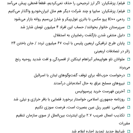
فیلم/ پزشکیان: اگر ارز ترجیحی را حذف نمی‌کردیم، قطعاً قحطی پیش می‌آمد
فیلم/ پزشکیان: سایپا و چند شرکت دیگر هم مثل ایران‌خودرو واگذار می‌کنیم
ردمی K۱۰۰ پرو مکس با باتری غول‌پیکر و شارژ بی‌سیم روانه بازار می‌شود
سرپرستان خانوار بخوانند/ حساب این افراد ۴ میلیون تومان شارژ شد
دلیل منتفی شدن بازگشت رضاییان به استقلال
پایان طرح ترافیکی اربعین پلیس با ثبت ۶۷ میلیون تردد / جان باختن ۲۴
زائر در تصادفات اربعینی
ملوانان ناو هواپیمابر آبراهام لینکلن از افسردگی و افت شدید روحیه رنج
می‌برند
درخواست حزب‌الله برای توقف گفت‌وگوهای لبنان با اسرائیل
نیروهای مسلح عراق به حال آماده‌باش درآمدند
آخرین فهرست خرید پرسپولیس
روزنامه جمهوری اسلامی خواستار برخورد قضایی با باقر خرازی و نیلی شد
ضرغامی: تغییر ریل عین بصیرت است، فرصت سوزی نکنیم
تکذیب اعمال ضریب ۲.۷ برای اینترنت بین‌الملل از سوی سازمان تنظیم
مقررات
شرایط جدید تمدید اجاره اعلام شد