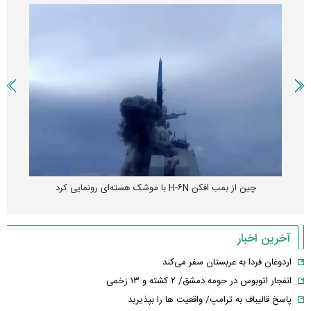
چین از بمب افکن H-۶N با موشک هسته‌ای رونمایی کرد
آخرین اخبار
اردوغان فردا به عربستان سفر می‌کند
انفجار اتوبوس در حومه دمشق/ ۲ کشته و ۱۳ زخمی
پاسخ قالیباف به ترامپ/ واقعیت ها را بپذیرید