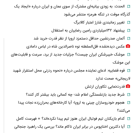
الحدث: به زودی بیانیه‌ای مشترک از سوی عمان و ایران درباره «ایجاد یک
گذرگاه موقت در تنگه هرمز» منتشر می‌شود
تغییر زمانبندی‌ شارژ اعتبار کالابرگ
پیشنهاد ۱۳۲میلیاردی رامین رضاییان به استقلال
آلمان صدرنشین حداقل دستمزد اروپا از نظر قدرت خرید شد
عکس دیده‌نشده ظل‌السلطنه نوه ناصرالدین شاه در لباس دامادی
موشک خیبرشکن ایران چیست؟ جزئیات جدید از برد، سرعت و قابلیت‌های
این موشک
قوه قضاییه: ادعای نماینده مجلس درباره «نحوه ردزنی محل استقرار شهید
لاریجانی» صحت ندارد
قدرت‌نمایی تکاوران ارتش
شرط جدید بازنشستگی اعلام شد؛ چه کسانی باید بیشتر کار کنند؟
هجوم خودروسازان چینی به اروپا؛ آیا کارخانه‌های بحران‌زده نجات پیدا
می‌کنند؟
کدام بازیکنان تیم فوتبال ایران هنوز تیم پیدا نکرده‌اند؟ + فهرست کامل
آیا دکترین اختاپوس در برابر ایران ناکام ماند؟ بررسی یک راهبرد جنجالی