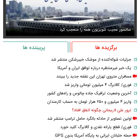
سانسور عجیب تلویزیون همه را متعجب کرد
اس
برگزیده ها
پربیننده ها
جزئیات شوکه‌کننده از موشک خیبرشکن منتشر شد
یک خبر غیرمنتظره درباره توافق ایران و آمریکا
مسافران متروی تهران این نقشه جدید را ببینند
فوری/ کالابرگ ۴ میلیون تومانی واریز شد
آخرین وضعیت ترافیک جاده چالوس و راه‌های کشور
واریز ۴ میلیون و ۲۵۰ هزار تومان به حساب کارمندان
ترور علی لاریجانی چگونه اتفاق افتاد؟
اولین تصاویر از حادثه بالگرد حامل ترامپ منتشر شد
فوری/ قطع یارانه نقدی و کالابرگ کلید خورد
حمله خلبانان ایرانی به پایگاه آمریکا بدون GPS