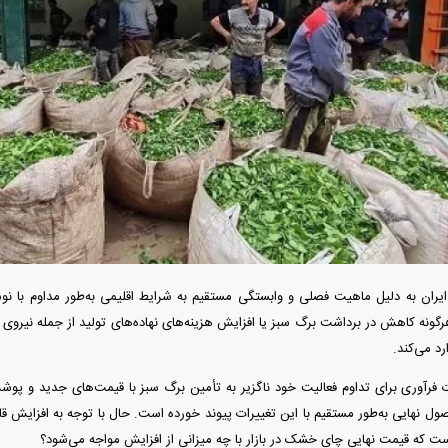
ردات خودرو ۳ میلیارد تومان! / رانت
آغاز فروش فوری تویوتا RAV۴ مدل ۲۰۲۵ +
واردات خودرو گران
رو چیست؟
جزئیات
اسقاط و محدودیت ج
 ایران به دلیل ماهیت فصلی و وابستگی مستقیم به شرایط اقلیمی به‌طور مداوم با نوسا
رگونه کاهش در برداشت برگ سبز یا افزایش هزینه‌های نهاده‌های تولید از جمله نیروی 
رد می‌کند.
هوش مصنوعی»
اپل افزایش قیمت داد؛ خرید iPhone ۱۸ Pro
انتشار نخستین تصاوی
ات فرآوری برای تداوم فعالیت خود ناگزیر به تأمین برگ سبز با قیمت‌های جدید و پو
ا نابود کرد؟
رویا شد؟
۵ + جزئیات
ل نهایی به‌طور مستقیم با این تغییرات پیوند خورده است. حال با توجه به افزایش قاب
که قیمت نهایی چای خشک در بازار با چه میزانی از افزایش مواجه می‌شود؟