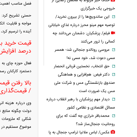
حذف خبر مربوط به محسن رضایی از
فصل مناسب اهمیت تع
خروجی یک خبرگزاری
حسنی تشریح کرد: در
این ساندویچ‌ها را از بیرون نخرید/
مواجه و قابلیت اتک
توصیه مهم مینو محرز درباره غذای خیابانی
آینده را ترسیم کرد،
فیلم/ پزشکیان: دشمنان می‌دانند چه
کسانی را ترور می‌کنند
عروسی رونالدو جنجالی شد؛ همسر
درصد افزایش یاف
مسی دعوت شد، خود مسی نه!
حق انتخاب، نخستین قربانی انحصار
دستمزد کارکنان رسمی حدود ۶۰ درصد افزایش یافته و برای کارکنان غیرر
دکتر فیض: هم‌افزایی و هماهنگی
بالا رفتن قیم
صندوق بازنشستگی مس و شرکت ملی
/ قیمت‌گذاری 
مس یک ضرورت است
دیدار مهم پزشکیان با رهبر انقلاب درباره
وی درباره هزینه ان
مسائل اقتصادی و نظامی کشور
دولت چگونه منابع نا
محمدباقر خرازی چه گفت که برای
شکلی که ملزومات مر
روحانیت جنجال‌ساز شد؟
موضوع مستقیم در قیم
عکس/ لباس ملانیا ترامپ جنجال به پا