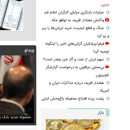
بنزین
جزئیات بازنگری مزایای کارگران اعلام شد
واکنش معنادار ظریف به توافق مکه
جنگ و قطع اینترنت خرید ایرانی‌ها را زیر
و رو کرد
فیلم/پزشکیان گرانی‌های اخیر را اینگونه
ویدئو
توجیه کرد!
سهم ایران از نفت و گاز خزر چقدر است؟
بی‌محلی عراقچی به درخواست گزارشگر
تلویزیون
هشدار ظریف درباره مذاکرات ایران و
آمریکا
پشت پرده افتتاح مخفیانه باغ‌وحش انزلی
بازار
پزشکیان: دشمنان می‌دانند چه کسانی را ترور می‌کنند
ف خبر مربوط به محسن رضایی از خروجی یک خبرگزاری
محموله جدید بابک زن
اشک و دلتنگی ن