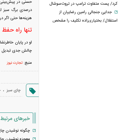
کرد/ پست متفاوت ترامپ در تروث‌سوشال
درصدی برگ سبز از ک
جدایی جنجالی رامین رضاییان از
هزینه‌ها حتی اگر د
استقلال/ بختیاری‌زاده تکلیف را مشخص
تنها راه حفظ 
کرد
عکس‌های عروسی مرتضی پورعلی‌گنجی
او در پایان خاطرنشا
لو رفت
چالش جدی تبدیل شده
پشت پرده قتل جنجالی حمیدرضا
رجب‌زاده؛ ماجرا چگونه سیاسی شد؟
منبع:
تجارت نیوز
قیمت پلی استیشن + جدول
قیمت ماهی امروز + جدول
چرا پول کالابرگ فروشگاه‌ها تسویه
،
چای سبز
چ
نمی‌شود؟
کالابرگ دوباره تغییر می‌کند؟/ جزئیات
تازه درباره اعتبار یک میلیون تومانی
خبرهای مرتبط
خبر جنجالی درباره ساره نتانیاهو؛ پای
یک مرد ۶۰ ساله در میان است
چگونه نوشیدن چای ر
خبر مهم از مذاکرات ایران و آمریکا؛
معجزه نوشیدن چای 