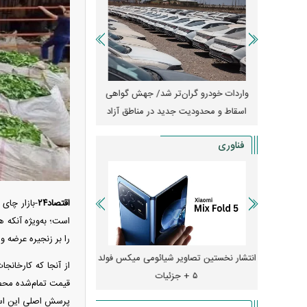
آغاز فروش فوری تویوتا RAV۴ مدل ۲۰۲۵ +
واردات خودرو گران‌تر شد/ جهش گواهی
امتیاز وا
اسقاط و محدودیت جدید در مناطق آزاد
جدید در بازار خود
فناوری
اقتصاد۲۴
-بازار چای
است؛ به‌ویژه آنکه ه
را بر زنجیره عرضه وا
ایش قیمت داد؛ خرید iPhone ۱۸ Pro
انتشار نخستین تصاویر شیائومی میکس فولد
چگونه جنگ معاملات «
از آنجا که کارخانج
۵ + جزئیات
ترامپ در خلیج فارس ر
قیمت تمام‌شده محصو
پرسش اصلی این است 