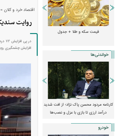
»
اقتصاد خرد و کلان
روایت سندیکای کار
و + جدول
قیمت سکه و طلا + جدول
قیمت دلار، یورو و سایر 
در پ
افزایش چشمگیری روبه
خواندنی‌ها
مله به
کارنامه مردود محسن پاک‌ نژاد؛ از افت شدید
ا طرفداری
درآمد ارزی تا بازی با عزل و نصب‌ها
۱۴۰۵
یکا
خودرو