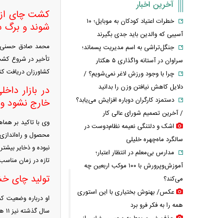
آخرین اخبار
کشت چای از چ
خطرات اعتیاد کودکان به موبایل؛ ۱۰
شوند و برگ سب
آسیبی که والدین باید جدی بگیرند
محمد صادق حسنی، م
جنگل‌تراشی به اسم مدیریت پسماند؛
تأخیر در شروع کشت 
سراوان در آستانه واگذاری ۵ هکتار
کشاورزان دریافت کنن
چرا با وجود ورزش لاغر نمی‌شویم؟ /
دلایل کاهش نیافتن وزن را بدانید
در بازار داخل
دستمزد کارگران دوباره افزایش می‌یابد؟
خارج نشود و 
/ آخرین تصمیم شورای عالی کار
وی با تاکید بر هماه
اشک و دلتنگی نعیمه نظام‌دوست در
محصول و راه‌اندازی
سالگرد ماه‌چهره خلیلی
نبوده و ذخایر بیشتر
مدارس بی‌معلم در انتظار اعتبار؛
تازه در زمان مناسب 
آموزش‌وپرورش با ۱۰۰ موکب اربعین چه
تولید چای خشک در سال ۱۴۰۴
می‌کند؟
عکس/ بهنوش بختیاری با این استوری
همه را به فکر فرو برد
سال