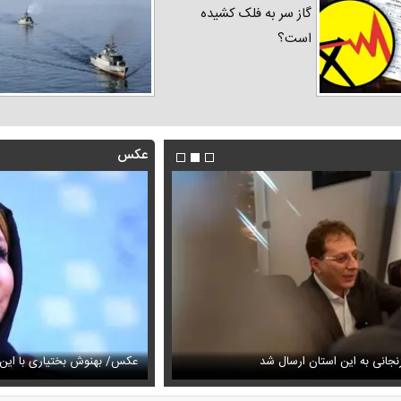
گاز سر به فلک کشیده
است؟
عکس
فیلم/روایت رامین پرچمی از کار ق
جانی به این استان ارسال شد
عیمه نظام‌دوست در سالگرد ماه‌چهره خلیلی
انجام داد
عکس/ بهنوش بختیاری با این ا