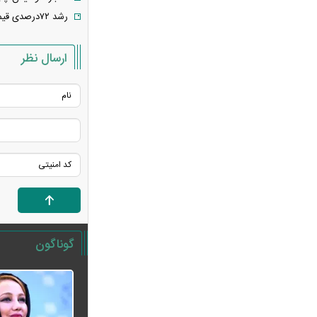
عراقچی پایان مذاکرات مستقیم را اعلام کرد
رشد ۷۲درصدی قیمت برگ سبز چای
جواد نکونام دوباره به استقلال رسید! /
ماجرای یک تقابل جنجالی
ارسال نظر
قیمت طلا ۱۸ عیار امروز چند شد؟ / بازار
طلا وارد مسیر کاهشی شد
خبر مهم از پرونده قتل حمیدرضا
رجب‌زاده؛ متهم اصلی دستگیر شد
قیمت واقعی بنزین مشخص شد؛ دولت
برای هر لیتر چقدر یارانه می‌دهد؟
افزایش نرخ حواله دلار در بازار ارز؛
قیمت دلار امروز چند شد؟
سقوط تاریخی ذخایر نفت آمریکا؛ رکورد
گوناگون
سال ۲۰۲۱ هم شکسته شد
درخواست جنجالی نقدعلی از قالیباف؛ از
مسئولیت مذاکرات کناره‌گیری کنید
خبر مهم برای کارگران؛ زمان بازنگری