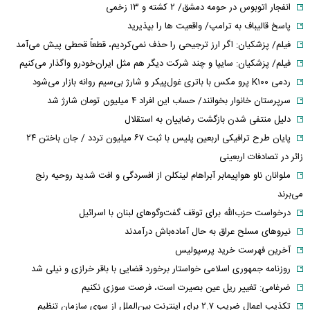
انفجار اتوبوس در حومه دمشق/ ۲ کشته و ۱۳ زخمی
پاسخ قالیباف به ترامپ/ واقعیت ها را بپذیرید
فیلم/ پزشکیان: اگر ارز ترجیحی را حذف نمی‌کردیم، قطعاً قحطی پیش می‌آمد
فیلم/ پزشکیان: سایپا و چند شرکت دیگر هم مثل ایران‌خودرو واگذار می‌کنیم
ردمی K۱۰۰ پرو مکس با باتری غول‌پیکر و شارژ بی‌سیم روانه بازار می‌شود
سرپرستان خانوار بخوانند/ حساب این افراد ۴ میلیون تومان شارژ شد
دلیل منتفی شدن بازگشت رضاییان به استقلال
پایان طرح ترافیکی اربعین پلیس با ثبت ۶۷ میلیون تردد / جان باختن ۲۴
زائر در تصادفات اربعینی
ملوانان ناو هواپیمابر آبراهام لینکلن از افسردگی و افت شدید روحیه رنج
می‌برند
درخواست حزب‌الله برای توقف گفت‌وگوهای لبنان با اسرائیل
نیروهای مسلح عراق به حال آماده‌باش درآمدند
آخرین فهرست خرید پرسپولیس
روزنامه جمهوری اسلامی خواستار برخورد قضایی با باقر خرازی و نیلی شد
ضرغامی: تغییر ریل عین بصیرت است، فرصت سوزی نکنیم
تکذیب اعمال ضریب ۲.۷ برای اینترنت بین‌الملل از سوی سازمان تنظیم