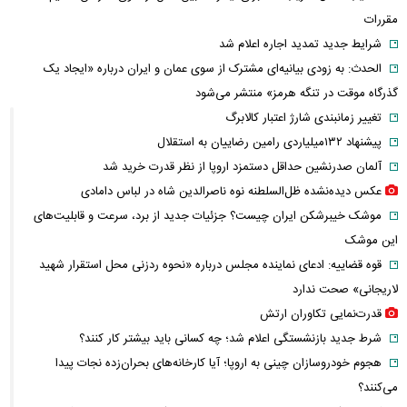
مقررات
شرایط جدید تمدید اجاره اعلام شد
الحدث: به زودی بیانیه‌ای مشترک از سوی عمان و ایران درباره «ایجاد یک
گذرگاه موقت در تنگه هرمز» منتشر می‌شود
تغییر زمانبندی‌ شارژ اعتبار کالابرگ
پیشنهاد ۱۳۲میلیاردی رامین رضاییان به استقلال
آلمان صدرنشین حداقل دستمزد اروپا از نظر قدرت خرید شد
عکس دیده‌نشده ظل‌السلطنه نوه ناصرالدین شاه در لباس دامادی
موشک خیبرشکن ایران چیست؟ جزئیات جدید از برد، سرعت و قابلیت‌های
این موشک
قوه قضاییه: ادعای نماینده مجلس درباره «نحوه ردزنی محل استقرار شهید
لاریجانی» صحت ندارد
قدرت‌نمایی تکاوران ارتش
شرط جدید بازنشستگی اعلام شد؛ چه کسانی باید بیشتر کار کنند؟
هجوم خودروسازان چینی به اروپا؛ آیا کارخانه‌های بحران‌زده نجات پیدا
می‌کنند؟