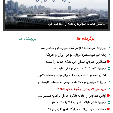
سانسور عجیب تلویزیون همه را متعجب کرد
اس
برگزیده ها
پربیننده ها
جزئیات شوکه‌کننده از موشک خیبرشکن منتشر شد
یک خبر غیرمنتظره درباره توافق ایران و آمریکا
مسافران متروی تهران این نقشه جدید را ببینند
فوری/ کالابرگ ۴ میلیون تومانی واریز شد
آخرین وضعیت ترافیک جاده چالوس و راه‌های کشور
واریز ۴ میلیون و ۲۵۰ هزار تومان به حساب کارمندان
ترور علی لاریجانی چگونه اتفاق افتاد؟
اولین تصاویر از حادثه بالگرد حامل ترامپ منتشر شد
فوری/ قطع یارانه نقدی و کالابرگ کلید خورد
حمله خلبانان ایرانی به پایگاه آمریکا بدون GPS