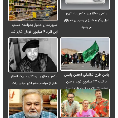
ردمی K۱۰۰ پرو مکس با باتری
غول‌پیکر و شارژ بی‌سیم روانه بازار
سرپرستان خانوار بخوانند/ حساب
می‌شود
این افراد ۴ میلیون تومان شارژ شد
پایان طرح ترافیکی اربعین پلیس
عکس/ مازیار لرستانی با یک اتفاق
با ثبت ۶۷ میلیون تردد / جان
تلخ از مراسم ختم اکبر عبدی رفت
باختن ۲۴ زائر در تصادفات اربعینی