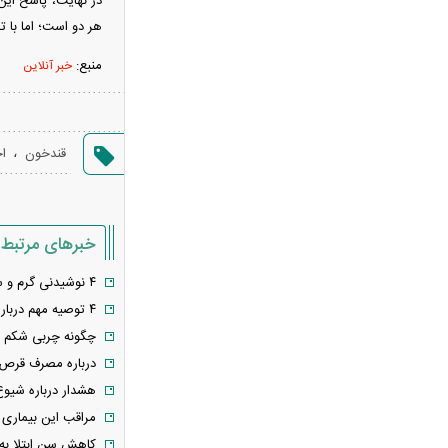
در نهایت، پاسخ ای
مسکن مهر به کجا رسید؟ تصمیم
هر دو است؛ اما با ت
احمدی‌نژاد و ماجرای ۵ وزیر مسکن
منبع:
خبر آنلاین
پشت پرده تلاش تندروها برای استعفای
پزشکیان
پیش بینی آب و هوای تهران ۱۷ مرداد
،
قندخون
اخ
وزیر نفت در عملکرد خود موفق نبوده
است/ پاک نژاد درباره عدم بازگشت ارز
حاصل از فروش نفت پاسخگو نیست
پیش‌بینی قیمت طلا امروز ۱۷ مرداد
خبرهای مرتبط
۱۴۰۵/ افزایش چشمگیر قیمت اونس طلا
۴ نوشیدنی گرم و سرد برای پایین آوردن قند خون
پزشکیان: می‌گفتند فلانی با تهدید
۴ توصیه مهم درباره مصرف سبزیجات
دیگران را وادار به پذیرش توافق کرده، مگر
چگونه چربی شکم را
فرماندهان از تهدید من می‌ترسند؟
درباره مصرف قرص 
فیلم/پزشکیان:از قالیباف خواهش کردیم
هشدار درباره شیوع 
که رئیس تیم مذاکره‌کننده شود
مراقب این بیماری 
تصادف زنجیره‌ای در جاده سلماس -
کاهش سن ابتلا به 