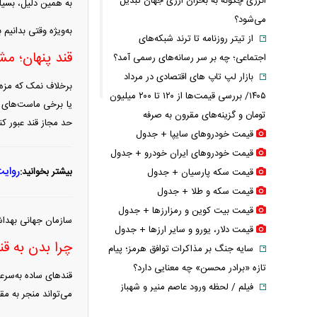
انرژی چگونه به بحران ارزی جهان تبدیل
به همین دلیل، بسیا
می‌شود؟
به‌ویژه وقتی بدانیم
از تیتر روزنامه تا ترند شبکه‌های
قند پنهان؛ م
اجتماعی؛ چه بر سر رسانه‌های رسمی آمد؟
بازار لپ‌ تاپ‌ های اقتصادی در مرداد
۱۴۰۵/ بررسی قیمت‌ها از ۱۲۰ تا ۲۰۰ میلیون
یا برخی ماست‌های ط
تومان و گزینه‌های مقرون‌ به‌ صرفه
حد مجاز قند عبور کنن
قیمت خودرو‌های سایپا + جدول
قیمت خودرو‌های ایران خودرو + جدول
روایت
بیشتر بخوانید:
قیمت سکه پارسیان + جدول
قیمت سکه و طلا + جدول
قیمت بیت کوین و رمزارز‌ها + جدول
سازمان جهانی بهداشت توصیه می‌کند ق
قیمت دلار، یورو و سایر ارز‌ها + جدول
چرا بدن به ق
سایه جنگ بر مذاکرات توافق هرمز؛ پیام
تازه «برادر محسن» چه معنایی دارد؟
قند‌های ساده به‌سر
فیلم / لحظه ورود عاصم منیر و شهباز
می‌تواند منجر به م
شریف به کعبه