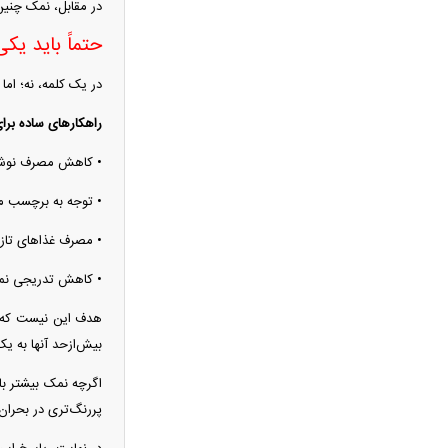
در مقابل، نمک چنین
سدها پر شدند؛ پس چرا ایران هنوز
تشنه است؟/ پشت پرده آمار آب ۱۴۰۵
حتماً باید یک
عکس های زیبای هدیه تهرانی در یک
در یک کلمه، نه؛ اما 
گلخانه
هزینه ساخت مسکن سر به فلک کشید/
راهکار‌های ساده برا
ساخت هر متر خانه چقدر آب می‌خورد؟
• کاهش مصرف نوشی
عکس/پرواز سوخت‌رسان‌های آمریکایی
در خلیج فارس
• توجه به برچسب مو
فیلم/ترامپ نشست خبری خود را به
• مصرف غذا‌های تازه
دلیل جنگ لغو کرد!
• کاهش تدریجی نم
زمان واریز کالابرگ عوض شد؛ این
گروه‌ها باید تا شهریور منتظر بمانند
هدف این نیست که رژ
این ویدئو از گنبد کاووس طی ساعات
بیش‌ازحد آنها به 
اخیر پربازدید شد
اگرچه نمک بیشتر با 
افشای شرط آمریکا برای پایان دادن به
پررنگ‌تری در بحران
محاصره دریایی ایران
وضعیت هواشناسی امروز