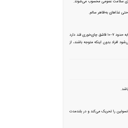
 برای سلامت عمومی محسوب می‌شوند.
تی غذا‌های به‌ظاهر سالم.
برخلاف نمک که مزه‌اش قابل تشخیص است، قند اغلب در غذا‌ها «مخفی» است. برای مثال: یک لیوان نوشابه حدود ۷–۱۰ قاشق چای‌خوری قند دارد
ود افراد بدون اینکه متوجه باشند، از
نسولین را تحریک می‌کند و در بلندمدت