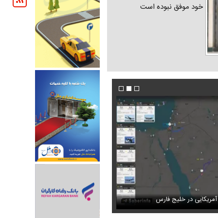
خود موفق نبوده است
ز شریف به کعبه
مریکایی در خلیج فارس
فیلم/ مذاکرات باعث بروز جنگ شد؟
عکس دیده‌نشده ظل‌السلطنه نوه ناصرالدین ش
ران خودرو + جدول
قیمت سکه و طلا + جدول