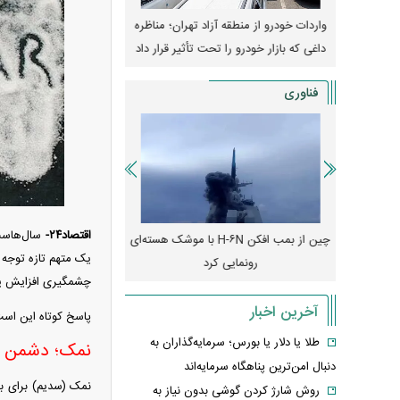
وپا؛ آیا
واردات خودرو از منطقه آزاد تهران؛ مناظره
قیمت خودرو وارد فاز ج
دا می‌کنند؟
داغی که بازار خودرو را تحت تأثیر قرار داد
واکنش بازار به تحولات
فناوری
اقتصاد۲۴-
سال‌هاست 
رونمایی از پوکو M ۸ پاور با باتری ۸۰۰۰
چین از بمب افکن H-۶N با موشک هسته‌ای
پهپاد رهگیر یا موشک پدا
یک متهم تازه توجه د
رونمایی کرد
کدامیک بیشتر
چشمگیری افزایش یا
آخرین اخبار
پاسخ کوتاه این است
طلا یا دلار یا بورس؛ سرمایه‌گذاران به
نمک؛ دشمن ق
دنبال امن‌ترین پناهگاه سرمایه‌اند
نمک (سدیم) برای بد
روش شارژ کردن گوشی بدون نیاز به