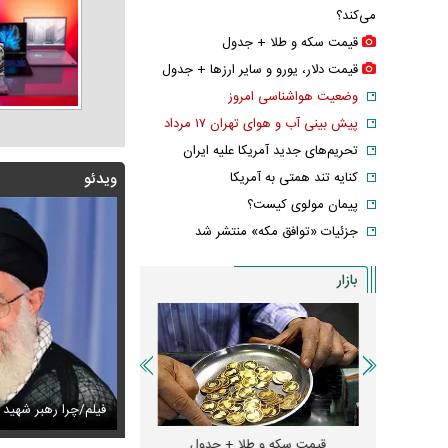
می‌کند؟
قیمت سکه و طلا + جدول
قیمت دلار، یورو و سایر ارز‌ها + جدول
وضعیت هواشناسی امروز
پیش بینی آب و هوای تهران ۱۷ مرداد
تحریم‌های جدید آمریکا علیه ایران
کنایه تند همتی به آمریکا
ویدئو
پیمان مولوی کیست؟
جزئیات «توافق مکه» منتشر شد
بازار
مذاکرات باعث بروز جنگ شد؟
س دیده‌نشده ظل‌السلطنه نوه ناصرالدین شاه در لباس دامادی
فیلم/چرا رهبر شهید ا
عکس های زیبای 
و + جدول
قیمت سکه و طلا + جدول
قیمت دلار، یورو و سایر 