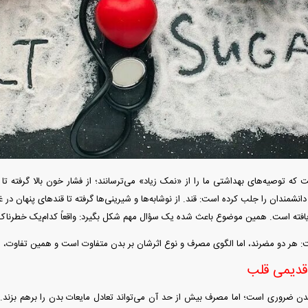
دید شد/ اولین
هجوم خودروسازان چینی به اروپا؛ آیا
واردات خودرو از منطق
 سیاسی + جدول
کارخانه‌های بحران‌زده نجات پیدا می‌کنند؟
داغی که بازار خودرو ر
که توصیه‌های بهداشتی ما را از «نمک زیاد» می‌ترسانند؛ از فشار خون بالا گرفته تا ب
فند؛ قدرت تهدید
رونمایی از پوکو M ۸ پاور با باتری ۸۰۰۰
انشمندان را جلب کرده است: قند. از نوشابه‌ها و شیرینی‌ها گرفته تا قند‌های پنهان در 
 است؟
میلی‌آمپرساعتی
رونمای
فته است. همین موضوع باعث شده یک سؤال مهم شکل بگیرد: واقعاً کدام‌یک خطرناک‌ت
: هر دو مضرند، اما الگوی مصرف و نوع اثرشان بر بدن متفاوت است و همین تفاوت، 
دیمی قلب
ن ضروری است؛ اما مصرف بیش از حد آن می‌تواند تعادل مایعات بدن را برهم بزند. 