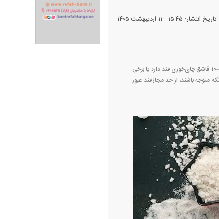
تاریخ انتشار: ۱۵:۴۵ - ۱۱ ارديبهشت ۱۴۰۵
برخلاف نمک که طعم آن قابل تشخیص است، قند اغلب در غذا‌ها «مخفی» است. برای مثال: یک لیوان نوشابه حدود ۷–۱۰ قاشق چای‌خوری قند دارد یا برخی
 متوجه باشند، از حد مجاز قند عبور
پیش‌بینی بورس امروز دوشنبه ۱۲ مرداد ماه
۱۴