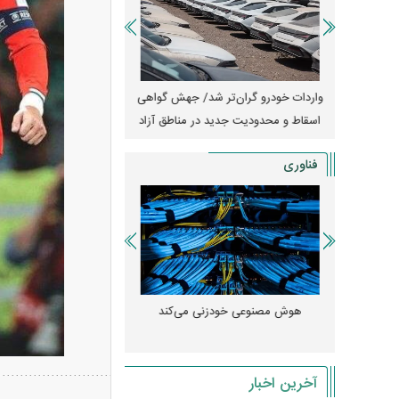
آغاز فروش فوری تویوتا RAV۴ مدل ۲۰۲۵ +
واردات خودرو گران‌تر شد/ جهش گواهی
امتیاز وا
اسقاط و محدودیت جدید در مناطق آزاد
جدید در بازار خود
فناوری
 مصنوعی»
هوش مصنوعی خودزنی می‌کند
ود کرد؟
میلی‌آمپرسا
آخرین اخبار