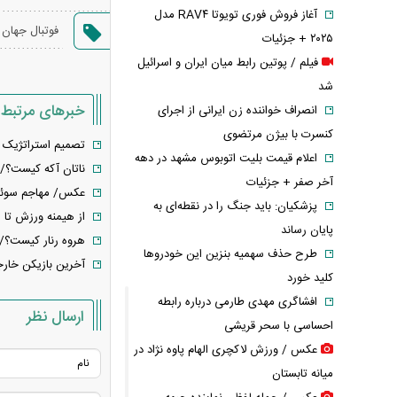
آغاز فروش فوری تویوتا RAV۴ مدل
فوتبال جهان
۲۰۲۵ + جزئیات
فیلم / پوتین رابط میان ایران و اسرائیل
شد
خبرهای مرتبط
انصراف خواننده زن ایرانی از اجرای
کنسرت با بیژن مرتضوی
تصمیم استراتژیک 
اعلام قیمت بلیت اتوبوس مشهد در دهه
ناتان آکه کیست؟/ فوتبالیست هلندی
آخر صفر + جزئیات
عکس/ مهاجم سوئدی لیورپ
پزشکیان: باید جنگ را در نقطه‌ای به
از هیمنه ورزش تا هژمونی سیاست؛ جا
پایان رساند
هروه رنار کیست؟/م
طرح حذف سهمیه بنزین این خودرو‌ها
آخرین بازیکن خارج
کلید خورد
افشاگری مهدی طارمی درباره رابطه
ارسال نظر
احساسی با سحر قریشی
عکس / ورزش لاکچری الهام پاوه نژاد در
میانه تابستان