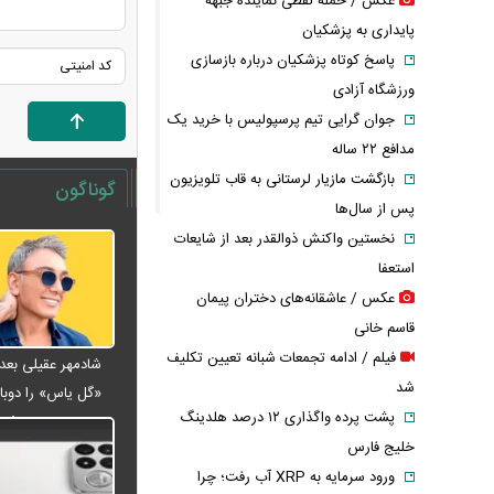
عکس / حمله لفظی نماینده جبهه
پایداری به پزشکیان
پاسخ کوتاه پزشکیان درباره بازسازی
ورزشگاه آزادی
جوان گرایی تیم پرسپولیس با خرید یک
مدافع ۲۲ ساله
بازگشت مازیار لرستانی به قاب تلویزیون
گوناگون
پس از سال‌ها
نخستین واکنش ذوالقدر بعد از شایعات
استعفا
عکس / عاشقانه‌های دختران پیمان
قاسم خانی
فیلم / ادامه تجمعات شبانه تعیین تکلیف
شد
«گل یاس» را دوبار
پشت پرده واگذاری ۱۲ درصد هلدینگ
ویدئو
خلیج فارس
ورود سرمایه به XRP آب رفت؛ چرا