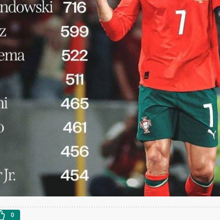
ردات خودرو ۳ میلیارد تومان! / رانت
آغاز فروش فوری تویوتا RAV۴ مدل ۲۰۲۵ +
واردات خودرو گران
رو چیست؟
جزئیات
اسقاط و محدودیت ج
رونمایی از پوکو M ۸ پاور با باتری ۸۰۰۰
چگونه جنگ معاملات «هوش مصنوعی»
هوش مصنوعی خ
عتی
ترامپ در خلیج فارس را نابود کرد؟
0