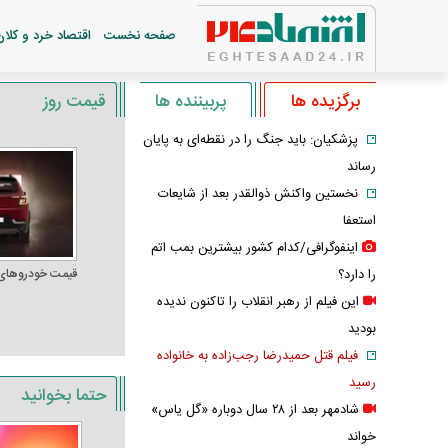
صفحه نخست
اقتصاد خرد و کلان
برگزیده ها
پربیننده ها
قیمت روز
پزشکیان: باید جنگ را در نقطه‌ای به پایان
رساند
نخستین واکنش ذوالقدر بعد از شایعات
استعفا
اینفوگرافی/کدام کشور بیشترین بمب اتم
را دارد؟
قیمت خودرو‌های
این فیلم از رهبر انقلاب را تاکنون ندیده
بودید
فیلم قتل حمیدرضا رجب‌زاده به خانواده
رسید
حتما بخوانید
شادمهر بعد از ۲۸ سال دوباره «گل یاس»
خواند