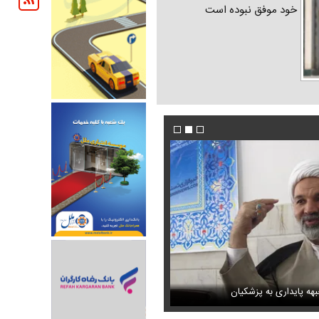
خود موفق نبوده است
ت؟ /تأکید رئیس‌جمهور بر
هه پایداری به پزشکیان
فیلم / پوتین رابط میان ایران و اسرائیل شد
عکس / عاشقانه‌های دختران پیمان قاسم خان