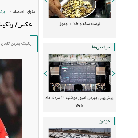
»
منهای اقتصاد
برگ
عکس/ رنکینگ
و + جدول
قیمت سکه و طلا + جدول
قیمت دلار، یورو و سایر 
رنکینگ برترین گلزنان 
خواندنی‌ها
 از افت شدید
پیش‌بینی بورس امروز دوشنبه ۱۲ مرداد ماه
زنگ خطر انباشت نیاز در 
و نصب‌ها
۱۴۰۵
قیمت‌ها فشرده
خودرو