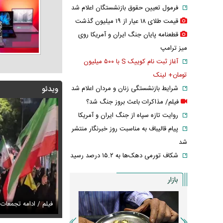
فرمول تعیین حقوق بازنشستگان اعلام شد
قیمت طلای ۱۸ عیار از ۱۹ میلیون گذشت
قطعنامه پایان جنگ ایران و آمریکا روی
میز ترامپ
آغاز ثبت نام کوییک S با ۵۰۰ میلیون
تومان+ لینک
شرایط بازنشستگی زنان و مردان اعلام شد
ویدئو
فیلم/ مذاکرات باعث بروز جنگ شد؟
روایت تازه سپاه از جنگ ایران و آمریکا
پیام قالیباف به مناسبت روز خبرنگار منتشر
شد
شکاف تورمی دهک‌ها به ۱۵.۲ درصد رسید
بازار
 پوتین رابط میان ایران و اسرائیل شد
س / عاشقانه‌های دختران پیمان قاسم خانی
فیلم / ادامه تجمعات
عکس / ورزش لاکچ