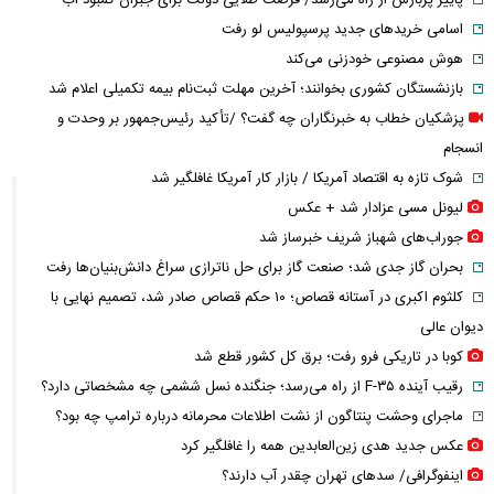
پاییز پربارش از راه می‌رسد/ فرصت طلایی دولت برای جبران کمبود آب
اسامی خریدهای جدید پرسپولیس لو رفت
هوش مصنوعی خودزنی می‌کند
بازنشستگان کشوری بخوانند؛ آخرین مهلت ثبت‌نام بیمه تکمیلی اعلام شد
پزشکیان خطاب به خبرنگاران چه گفت؟ /تأکید رئیس‌جمهور بر وحدت و
انسجام
شوک تازه به اقتصاد آمریکا / بازار کار آمریکا غافلگیر شد
لیونل مسی عزادار شد + عکس
جوراب‌های شهباز شریف خبرساز شد
بحران گاز جدی شد؛ صنعت گاز برای حل ناترازی سراغ دانش‌بنیان‌ها رفت
کلثوم اکبری در آستانه قصاص؛ ۱۰ حکم قصاص صادر شد، تصمیم نهایی با
دیوان عالی
کوبا در تاریکی فرو رفت؛ برق کل کشور قطع شد
رقیب آینده F-۳۵ از راه می‌رسد؛ جنگنده نسل ششمی چه مشخصاتی دارد؟
ماجرای وحشت پنتاگون از نشت اطلاعات محرمانه درباره ترامپ چه بود؟
عکس جدید هدی زین‌العابدین همه را غافلگیر کرد
اینفوگرافی/ سدهای تهران چقدر آب دارند؟