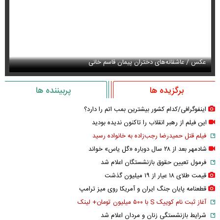
عکس / عاشقانه‌های دختران پیمان قاسم خانی
لی
برگزیده ها
پربیننده ها
اینفوگرافی/کدام کشور بیشترین بمب اتم را دارد؟
این فیلم از رهبر انقلاب را تاکنون ندیده بودید
فیلم قتل حمیدرضا رجب‌زاده به خانواده رسید
شادمهر بعد از ۲۸ سال دوباره «گل یاس» خواند
فرمول تعیین حقوق بازنشستگان اعلام شد
قیمت طلای ۱۸ عیار از ۱۹ میلیون گذشت
قطعنامه پایان جنگ ایران و آمریکا روی میز ترامپ
آغاز ثبت نام کوییک S با ۵۰۰ میلیون تومان+ لینک
شرایط بازنشستگی زنان و مردان اعلام شد