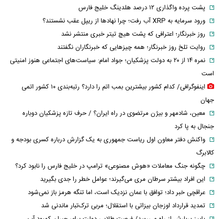
پشت پرده واگذاری ۱۲ درصد هلدینگ خلیج فارس
ورود سرمایه به XRP آب رفت؛ چرا نهادها از ریپل عقب نشستند؟
روز خبرنگار؛ اعترافی که پشت هیچ تیتر خبری منتشر نشد
روایت تلخ روز خبرنگار؛ همه چیزهایی که خبرنگاران نگفتند
نمره ۱۴ از ۲۰ به دولت پزشکیان؛ جواد امام: سیاست‌های اجتماعی هنوز امنیتی
است
اینفوگرافی/ کدام کشور بیشترین بمب اتم را دارد؟ رتبه‌بندی ۱۰ کشور اتمی
جهان
معین، شادمهر و بیژن مرتضوی در راه ایران؟ / حرف تازه پزشکیان دوباره
جنجال به پا کرد
واکنش دفتر معاون اول ریاست جمهوری به یک گزارش درباره کسری بودجه و
کالابرگ
چگونه جنگ معاملات «هوش مصنوعی» ترامپ در خلیج فارس را نابود کرد؟
این افراد بیشتر سرطان مری می‌گیرند؛ عوامل خطر را جدی بگیرید
عراقچی خبر داد؛ توافق با عمان نزدیک است، اما تنگه هرمز باز نمی‌شود
تمدید قرارداد اوزجان بیزاتی با استقلال؛ مربی ترک‌تبار ماندنی شد