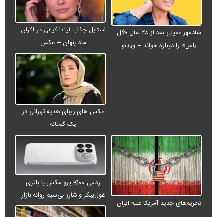
استایل جذاب لیندا کیانی در اکران
شادمهر عقیلی بعد از ۲۸ سال «گل
ماه پنهان + عکس
یاس» را دوباره خواند + ویدئو
عکس های زیبای هدیه تهرانی در
یک گلخانه
ردمی K۱۰۰ پرو مکس با باتری
غول‌پیکر و شارژ بی‌سیم روانه بازار
تحریم‌های جدید آمریکا علیه ایران
می‌شود