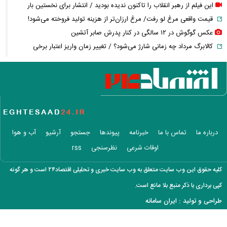
این فیلم از رهبر انقلاب را تاکنون ندیده بودید / انتشار برای نخستین بار
قیمت واقعی مرغ لو رفت/ مرغ ارزان‌تر از هزینه تولید فروخته می‌شود!
عکس گوگوش در ۱۲ سالگی در کنار پدرش صابر آتشین
کالابرگ مرداد چه زمانی شارژ می‌شود؟ / تغییر زمان واریز اعتبار برخی
خانوارها به شهریور
واکنش جنجالی زیدآبادی به اظهارات محمدباقر خرازی درباره بی‌حجابی
قیمت ساعت اپل، سامسونگ و شیائومی + جدول
قیمت گوشت گوسفند، گوساله و مرغ امروز
محمدباقر خرازی کیست؟ + سوابق و حواشی چهره جنجالی خاندان خرازی‌ها
فیلم / وداع تلخ مردم قم با داماد محبوب مبتلا به سندرم داون
درباره ما
تماس با ما
خبرنامه
پیوندها
جستجو
آرشیو
آب و هوا
قوه قضاییه: محمدباقر خرازی به دادگاه ویژه روحانیت احضار شد + ویدئو
اوقات شرعی
نظرسنجی
rss
بمب پرسپولیس خنثی شد؛ قید این بازیکن را بزنید!
خبر خوش برای خبرنگاران؛ ۵۰۰ هزار تومان نقدی و ۲۰۰ گیگ اینترنت هدیه
کلیه حقوق این وب سایت متعلق به وب سایت خبری و تحلیلی اقتصاد۲۴ است و هر گونه
روز خبرنگار ۱۴۰۵
کپی برداری با ذکر منبع بلا مانع است.
قیمت دلار امروز چقدر شد؟ ریزش ۶ هزار تومانی دلار و ۷ هزار تومانی یورو +
طراحی و تولید :
ایران سامانه
جدول
حمیدرضا رجب‌زاده کیست؟ / قتل هولناک مداح سرشناس پس از ربایش/