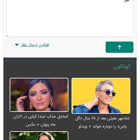
قوانین ارسال نظر
گوناگون
استایل جذاب لیندا کیانی در اکران
شادمهر عقیلی بعد از ۲۸ سال «گل
ماه پنهان + عکس
یاس» را دوباره خواند + ویدئو