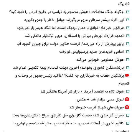
کالابرگ
چگونه جنگ معاملات «هوش مصنوعی» ترامپ در خلیج فارس را نابود کرد؟
این افراد بیشتر سرطان مری می‌گیرند؛ عوامل خطر را جدی بگیرید
عراقچی خبر داد؛ توافق با عمان نزدیک است، اما تنگه هرمز باز نمی‌شود
تمدید قرارداد اوزجان بیزاتی با استقلال؛ مربی ترک‌تبار ماندنی شد
پاییز پربارش از راه می‌رسد/ فرصت طلایی دولت برای جبران کمبود آب
اسامی خریدهای جدید پرسپولیس لو رفت
هوش مصنوعی خودزنی می‌کند
بازنشستگان کشوری بخوانند؛ آخرین مهلت ثبت‌نام بیمه تکمیلی اعلام شد
پزشکیان خطاب به خبرنگاران چه گفت؟ /تأکید رئیس‌جمهور بر وحدت و
انسجام
شوک تازه به اقتصاد آمریکا / بازار کار آمریکا غافلگیر شد
لیونل مسی عزادار شد + عکس
جوراب‌های شهباز شریف خبرساز شد
بحران گاز جدی شد؛ صنعت گاز برای حل ناترازی سراغ دانش‌بنیان‌ها رفت
کلثوم اکبری در آستانه قصاص؛ ۱۰ حکم قصاص صادر شد، تصمیم نهایی با
دیوان عالی