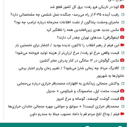
کوبا در تاریکی فرو رفت؛ برق کل کشور قطع شد
رقیب آینده F-۳۵ از راه می‌رسد؛ جنگنده نسل ششمی چه مشخصاتی دارد؟
ماجرای وحشت پنتاگون از نشت اطلاعات محرمانه درباره ترامپ چه بود؟
عکس جدید هدی زین‌العابدین همه را غافلگیر کرد
اینفوگرافی/ سدهای تهران چقدر آب دارند؟
این فیلم از رهبر انقلاب را تاکنون ندیده بودید / انتشار برای نخستین بار
قیمت واقعی مرغ لو رفت/ مرغ ارزان‌تر از هزینه تولید فروخته می‌شود!
عکس گوگوش در ۱۲ سالگی در کنار پدرش صابر آتشین
کالابرگ مرداد چه زمانی شارژ می‌شود؟ / تغییر زمان واریز اعتبار برخی
خانوارها به شهریور
واکنش جنجالی زیدآبادی به اظهارات محمدباقر خرازی درباره بی‌حجابی
قیمت ساعت اپل، سامسونگ و شیائومی + جدول
قیمت گوشت گوسفند، گوساله و مرغ امروز
محمدباقر خرازی کیست؟ + سوابق و حواشی چهره جنجالی خاندان خرازی‌ها
فیلم / وداع تلخ مردم قم با داماد محبوب مبتلا به سندرم داون
قوه قضاییه: محمدباقر خرازی به دادگاه ویژه روحانیت احضار شد + ویدئو