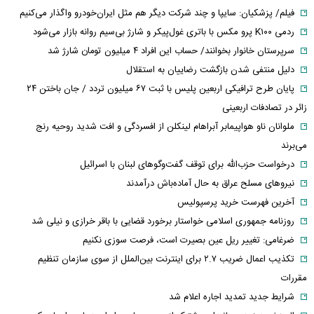
فیلم/ پزشکیان: سایپا و چند شرکت دیگر هم مثل ایران‌خودرو واگذار می‌کنیم
ردمی K۱۰۰ پرو مکس با باتری غول‌پیکر و شارژ بی‌سیم روانه بازار می‌شود
سرپرستان خانوار بخوانند/ حساب این افراد ۴ میلیون تومان شارژ شد
دلیل منتفی شدن بازگشت رضاییان به استقلال
پایان طرح ترافیکی اربعین پلیس با ثبت ۶۷ میلیون تردد / جان باختن ۲۴
زائر در تصادفات اربعینی
ملوانان ناو هواپیمابر آبراهام لینکلن از افسردگی و افت شدید روحیه رنج
می‌برند
درخواست حزب‌الله برای توقف گفت‌وگوهای لبنان با اسرائیل
نیروهای مسلح عراق به حال آماده‌باش درآمدند
آخرین فهرست خرید پرسپولیس
روزنامه جمهوری اسلامی خواستار برخورد قضایی با باقر خرازی و نیلی شد
ضرغامی: تغییر ریل عین بصیرت است، فرصت سوزی نکنیم
تکذیب اعمال ضریب ۲.۷ برای اینترنت بین‌الملل از سوی سازمان تنظیم
مقررات
شرایط جدید تمدید اجاره اعلام شد