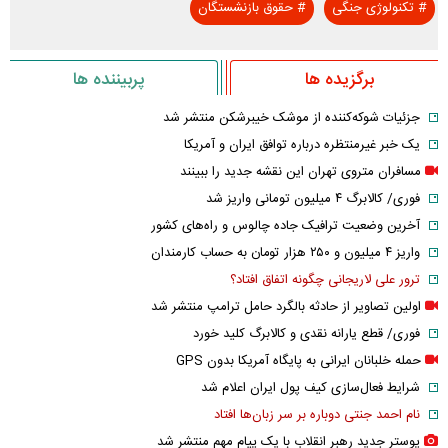
#
تکنولوژی جنگی
#
حقوق بازنشستگان
برگزیده ها
پربیننده ها
جزئیات شوکه‌کننده از موشک خیبرشکن منتشر شد
یک خبر غیرمنتظره درباره توافق ایران و آمریکا
مسافران متروی تهران این نقشه جدید را ببینند
فوری/ کالابرگ ۴ میلیون تومانی واریز شد
آخرین وضعیت ترافیک جاده چالوس و راه‌های کشور
واریز ۴ میلیون و ۲۵۰ هزار تومان به حساب کارمندان
ترور علی لاریجانی چگونه اتفاق افتاد؟
اولین تصاویر از حادثه بالگرد حامل ترامپ منتشر شد
فوری/ قطع یارانه نقدی و کالابرگ کلید خورد
حمله خلبانان ایرانی به پایگاه آمریکا بدون GPS
شرایط فعال‌سازی کیف پول ایران اعلام شد
نام احمد جنتی دوباره بر سر زبان‌ها افتاد
پوستر جدید رهبر انقلاب با یک پیام مهم منتشر شد