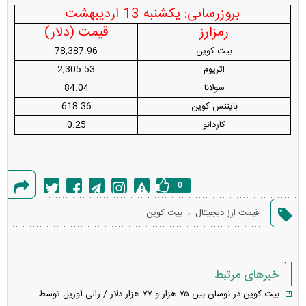
بروزرسانی: یکشنبه 13 اردیبهشت
رمزارز
قیمت (دلار)
بیت کوین
78,387.96
اتریوم
2,305.53
سولانا
84.04
بایننس کوین
618.36
کاردانو
0.25
0
گزارش
،
قیمت ارز دیجیتال
بیت کوین
خطا
خبرهای مرتبط
بیت کوین در نوسان بین ۷۵ هزار و ۷۷ هزار دلار / رالی آوریل توسط