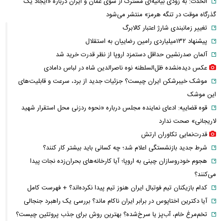
الحدث: به زودی بیانیه‌ای مشترک از سوی عمان و ایران درباره «ایجاد یک
گذرگاه موقت در تنگه هرمز» منتشر می‌شود
تغییر زمانبندی‌ شارژ اعتبار کالابرگ
پیشنهاد ۱۳۲میلیاردی رامین رضاییان به استقلال
آلمان صدرنشین حداقل دستمزد اروپا از نظر قدرت خرید شد
عکس دیده‌نشده ظل‌السلطنه نوه ناصرالدین شاه در لباس دامادی
موشک خیبرشکن ایران چیست؟ جزئیات جدید از برد، سرعت و قابلیت‌های
این موشک
قوه قضاییه: ادعای نماینده مجلس درباره «نحوه ردزنی محل استقرار شهید
لاریجانی» صحت ندارد
قدرت‌نمایی تکاوران ارتش
شرط جدید بازنشستگی اعلام شد؛ چه کسانی باید بیشتر کار کنند؟
هجوم خودروسازان چینی به اروپا؛ آیا کارخانه‌های بحران‌زده نجات پیدا
می‌کنند؟
کدام بازیکنان تیم فوتبال ایران هنوز تیم پیدا نکرده‌اند؟ + فهرست کامل
آیا دکترین اختاپوس در برابر ایران ناکام ماند؟ بررسی یک راهبرد جنجالی
تخم‌مرغ خام، آب‌پز یا سرخ‌شده؟ بهترین روش برای جذب پروتئین چیست؟