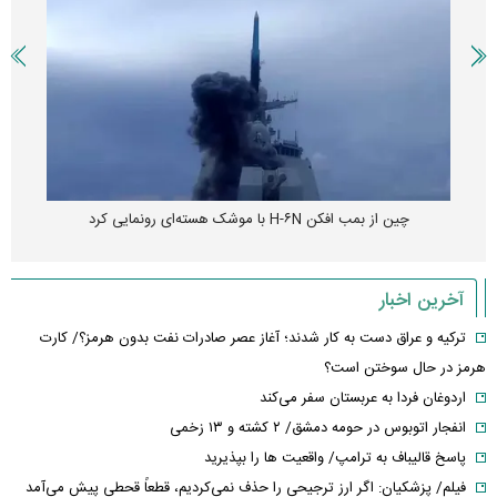
چین از بمب افکن H-۶N با موشک هسته‌ای رونمایی کرد
آخرین اخبار
ترکیه و عراق دست به کار شدند؛ آغاز عصر صادرات نفت بدون هرمز؟/ کارت
هرمز در حال سوختن است؟
اردوغان فردا به عربستان سفر می‌کند
انفجار اتوبوس در حومه دمشق/ ۲ کشته و ۱۳ زخمی
پاسخ قالیباف به ترامپ/ واقعیت ها را بپذیرید
فیلم/ پزشکیان: اگر ارز ترجیحی را حذف نمی‌کردیم، قطعاً قحطی پیش می‌آمد