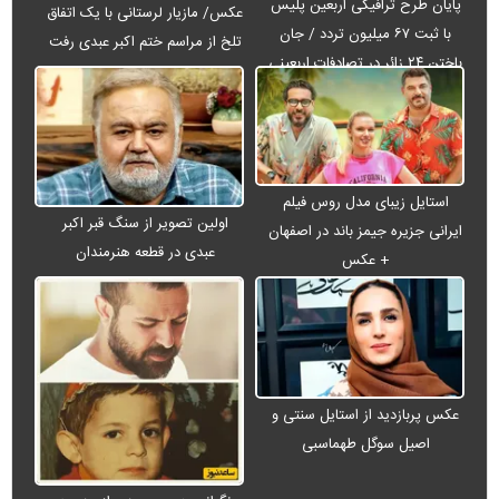
پایان طرح ترافیکی اربعین پلیس
عکس/ مازیار لرستانی با یک اتفاق
با ثبت ۶۷ میلیون تردد / جان
تلخ از مراسم ختم اکبر عبدی رفت
باختن ۲۴ زائر در تصادفات اربعینی
استایل زیبای مدل روس فیلم
اولین تصویر از سنگ قبر اکبر
ایرانی جزیره جیمز باند در اصفهان
عبدی در قطعه هنرمندان
+ عکس
عکس پربازدید از استایل سنتی و
اصیل سوگل طهماسبی