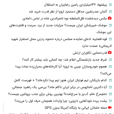
پیشنهاد ۱۳۲میلیاردی رامین رضاییان به استقلال
آلمان صدرنشین حداقل دستمزد اروپا از نظر قدرت خرید شد
عکس دیده‌نشده ظل‌السلطنه نوه ناصرالدین شاه در لباس دامادی
موشک خیبرشکن ایران چیست؟ جزئیات جدید از برد، سرعت و قابلیت‌های
این موشک
قوه قضاییه: ادعای نماینده مجلس درباره «نحوه ردزنی محل استقرار شهید
لاریجانی» صحت ندارد
قدرت‌نمایی تکاوران ارتش
شرط جدید بازنشستگی اعلام شد؛ چه کسانی باید بیشتر کار کنند؟
هجوم خودروسازان چینی به اروپا؛ آیا کارخانه‌های بحران‌زده نجات پیدا
می‌کنند؟
کدام بازیکنان تیم فوتبال ایران هنوز تیم پیدا نکرده‌اند؟ + فهرست کامل
آیا دکترین اختاپوس در برابر ایران ناکام ماند؟ بررسی یک راهبرد جنجالی
تخم‌مرغ خام، آب‌پز یا سرخ‌شده؟ بهترین روش برای جذب پروتئین چیست؟
پشت پرده خودکفایی دارویی؛ چرا واردات همچنان حرف اول را می‌زند؟
حمله خلبانان ایرانی به پایگاه آمریکا بدون GPS