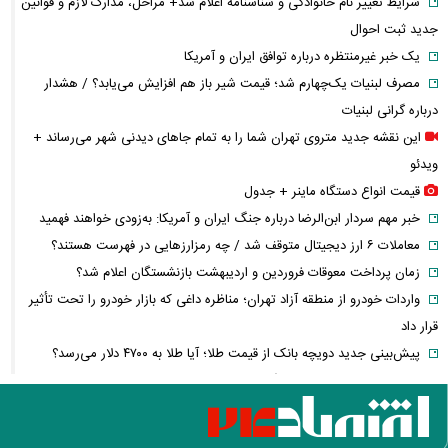
شرایط تغییر نام خانوادگی و شناسنامه اعلام شد+ مراحل، مدارک لازم و قوانین
جدید ثبت احوال
یک خبر غیرمنتظره درباره توافق ایران و آمریکا
مصرف لبنیات یک‌چهارم شد؛ قیمت شیر باز هم افزایش می‌یابد؟ / هشدار
درباره گرانی لبنیات
این نقشه جدید متروی تهران شما را به تمام جاهای دیدنی شهر می‌رساند +
ویدئو
قیمت انواع دستگاه ماینر + جدول
خبر مهم سردار ابن‌الرضا درباره جنگ ایران و آمریکا: به‌زودی خواهند فهمید
معاملات ۶ ارز دیجیتال متوقف شد / چه رمزارزهایی در فهرست هستند؟
زمان پرداخت معوقات فروردین و اردیبهشت بازنشستگان اعلام شد؟
واردات خودرو از منطقه آزاد تهران؛ مناظره داغی که بازار خودرو را تحت تأثیر
قرار داد
پیش‌بینی جدید دویچه‌ بانک از قیمت طلا؛ آیا طلا به ۴۷۰۰ دلار می‌رسد؟
حقوق ۲۷۷۱ یورویی برای کارگران؛ کدام کشور رکورددار حداقل دستمزد شد؟
نگاهی به آخرین وضعیت تنگه هرمز
آغاز حذف یارانه نقدی و کالابرگ از مرداد ۱۴۰۵؛ چه کسانی دیگر یارانه