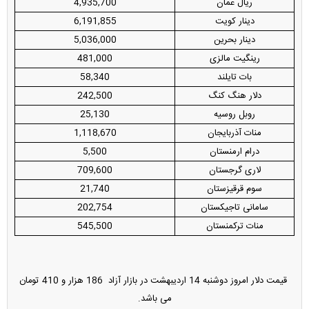
ریال عمان
4,935,700
دینار کویت
6,191,855
دینار بحرین
5,036,000
رینگیت مالزی
481,000
بات تایلند
58,340
دلار هنگ کنگ
242,500
روبل روسیه
25,130
منات آذربایجان
1,118,670
درام ارمنستان
5,500
لاری گرجستان
709,600
سوم قرقیزستان
21,740
سامانی تاجیکستان
202,754
منات ترکمنستان
545,500
قیمت دلار امروز دوشنبه 14 اردیبهشت در بازار آزاد 186 هزار و 410 تومان
می باشد.