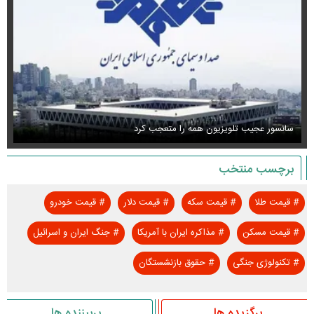
سانسور عجیب تلویزیون همه را متعجب کرد
اس
برچسب منتخب
#
قیمت طلا
#
قیمت سکه
#
قیمت دلار
#
قیمت خودرو
#
قیمت مسکن
#
مذاکره ایران با آمریکا
#
جنگ ایران و اسرائیل
#
تکنولوژی جنگی
#
حقوق بازنشستگان
برگزیده ها
پربیننده ها