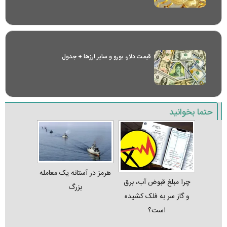
قیمت دلار، یورو و سایر ارز‌ها + جدول
حتما بخوانید
هرمز در آستانه یک معامله
چرا مبلغ قبوض آب، برق
بزرگ
و گاز سر به فلک کشیده
است؟