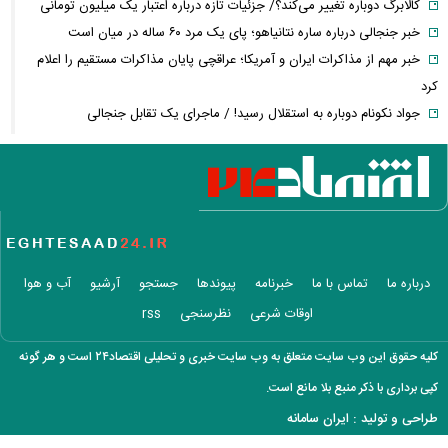
کالابرگ دوباره تغییر می‌کند؟/ جزئیات تازه درباره اعتبار یک میلیون تومانی
خبر جنجالی درباره ساره نتانیاهو؛ پای یک مرد ۶۰ ساله در میان است
خبر مهم از مذاکرات ایران و آمریکا؛ عراقچی پایان مذاکرات مستقیم را اعلام
کرد
جواد نکونام دوباره به استقلال رسید! / ماجرای یک تقابل جنجالی
قیمت طلا ۱۸ عیار امروز چند شد؟ / بازار طلا وارد مسیر کاهشی شد
خبر مهم از پرونده قتل حمیدرضا رجب‌زاده؛ متهم اصلی دستگیر شد
قیمت واقعی بنزین مشخص شد؛ دولت برای هر لیتر چقدر یارانه می‌دهد؟
افزایش نرخ حواله دلار در بازار ارز؛ قیمت دلار امروز چند شد؟
سقوط تاریخی ذخایر نفت آمریکا؛ رکورد سال ۲۰۲۱ هم شکسته شد
درخواست جنجالی نقدعلی از قالیباف؛ از مسئولیت مذاکرات کناره‌گیری کنید
درباره ما
تماس با ما
خبرنامه
پیوندها
جستجو
آرشیو
آب و هوا
خبر مهم برای کارگران؛ زمان بازنگری مزایای کارگران اعلام شد + جزئیات
اوقات شرعی
نظرسنجی
rss
تصمیم جدید
محموله جدید بابک زنجانی به این استان ارسال شد
کلیه حقوق این وب سایت متعلق به وب سایت خبری و تحلیلی اقتصاد۲۴ است و هر گونه
زمان پرداخت معوقات بازنشستگان تأمین اجتماعی؛ معوقات فروردین و
کپی برداری با ذکر منبع بلا مانع است.
اردیبهشت چه زمانی واریز می‌شود؟
طراحی و تولید :
ایران سامانه
بورس و فرابورس سبزپوش شدند؛ بازار سرمایه امروز با قدرت شروع کرد