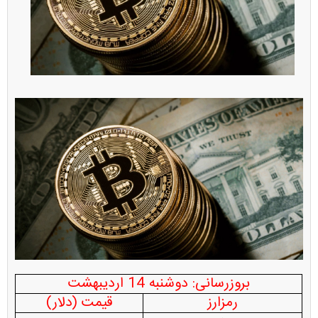
بروزرسانی: دوشنبه 14 اردیبهشت
رمزارز
قیمت (دلار)