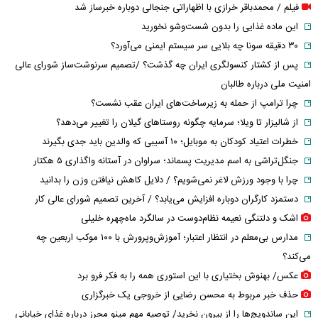
فیلم / محمدباقر خرازی با اظهاراتی جنجالی دوباره خبرساز شد
این ماده غذایی را بدون شست‌وشو نخورید
۳۰ دقیقه سونا چه بلایی سر سیستم ایمنی می‌آورد؟
پس از کشتار کنسولگری ایران چه گذشت؟ /تصمیم سرنوشت‌ساز شورای عالی
امنیت ملی درباره طالبان
چرا ترامپ از حمله به زیرساخت‌های ایران عقب نشست؟
از شالیزار تا ویلا؛ سرمایه چگونه روستاهای گیلان را تغییر می‌دهد؟
خطرات اعتیاد کودکان به موبایل؛ ۱۰ آسیبی که والدین باید جدی بگیرند
جنگل‌تراشی به اسم مدیریت پسماند؛ سراوان در آستانه واگذاری ۵ هکتار
چرا با وجود ورزش لاغر نمی‌شویم؟ / دلایل کاهش نیافتن وزن را بدانید
دستمزد کارگران دوباره افزایش می‌یابد؟ / آخرین تصمیم شورای عالی کار
اشک و دلتنگی نعیمه نظام‌دوست در سالگرد ماه‌چهره خلیلی
مدارس بی‌معلم در انتظار اعتبار؛ آموزش‌وپرورش با ۱۰۰ موکب اربعین چه
می‌کند؟
عکس/ بهنوش بختیاری با این استوری همه را به فکر فرو برد
حذف خبر مربوط به محسن رضایی از خروجی یک خبرگزاری
این ساندویچ‌ها را از بیرون نخرید/ توصیه مهم مینو محرز درباره غذای خیابانی