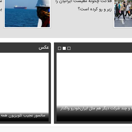
فلاکت چگونه معیشت ایرانیان را
شد
زیر و رو کرده است؟
ب
عکس
ا و چند شرکت دیگر هم مثل ایران‌خودرو واگذار
ظل‌السلطنه نوه ناصرالدین شاه در لباس دامادی
حمله خلبانان ایرانی به پایگاه آمریکا ب
سانسور عجیب تلویزیون همه 