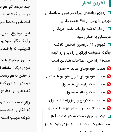
آخرین اخبار
چند درصد کم هم بخش
ردپای نهاد‌های بزرگ در میان سهامداران
در سال گذشته همه ت
بورس با بیش از ۴۰۰ همت دارایی
اختصاص نداده! خب ط
از ماه گذشته واردات نفت آمریکا از
این موضوع بدین م
عربستان به صفر رسید
واردکنندگان خودرو 
کابوس ۹۶ درصدی شاخص فلاکت
اندیشید که با ضمانت
چگونه معیشت ایرانیان را زیر و رو کرده
همین موضوع باعث شد
است؟/ راه حل، اصلاحات بنیادین است
سوی دیگر، سامانه ا
قیمت خودرو‌های سایپا + جدول
قیمت خودرو‌های ایران خودرو + جدول
درصدی! به این گفته‌
قیمت سکه پارسیان + جدول
گفته‌هایی را مطرح م
قیمت سکه و طلا + جدول
قیمت بیت کوین و رمزارز‌ها + جدول
وزارت صمت به ضرس ق
قیمت دلار، یورو و سایر ارز‌ها + جدول
که انگار واردات خو
ترکیه و عراق دست به کار شدند؛ آغاز
شوند؛ عجیب است.
عصر صادرات نفت بدون هرمز؟/ کارت هرمز