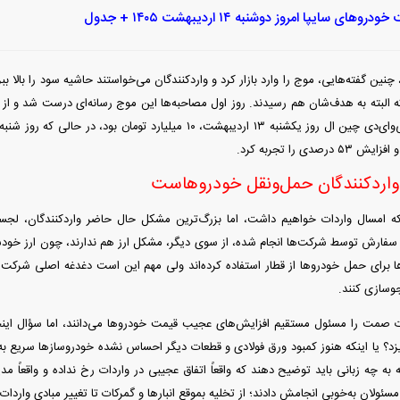
رو‌های سایپا امروز دوشنبه ۱۴ اردیبهشت ۱۴۰۵ + جدول
نین گفته‌هایی، موج را وارد بازار کرد و واردکنندگان می‌خواستند حاشیه سود را بالا ببر
ه البته به هدف‌شان هم رسیدند. روز اول مصاحبه‌ها این موج رسانه‌ای درست شد و از ه
دی را تجربه کرد.
اردکنندگان حمل‌ونقل خودروهاست
ه امسال واردات خواهیم داشت، اما بزرگ‌ترین مشکل حال حاضر واردکنندگان، لج
ت سفارش توسط شرکت‌ها انجام شده، از سوی دیگر، مشکل ارز هم ندارند، چون ارز خو
برای حمل خودرو‌ها از قطار استفاده کرده‌اند ولی مهم این است دغدغه اصلی شرکت
وسازی کنند.
ت صمت را مسئول مستقیم افزایش‌های عجیب قیمت خودرو‌ها می‌دانند، اما سؤال این
م بریزد؟ یا اینکه هنوز کمبود ورق فولادی و قطعات دیگر احساس نشده خودروساز‌ها سری
نه به چه زبانی باید توضیح دهند که واقعاً اتفاق عجیبی در واردات رخ نداده و واقعاً
 مسئولان به‌خوبی انجامش دادند؛ از تخلیه بموقع انبار‌ها و گمرکات تا تغییر مبادی واردات