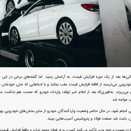
دید شد/ اولین
هجوم خودروسازان چینی به اروپا؛ آیا
واردات خودرو از منطق
 سیاسی + جدول
کارخانه‌های بحران‌زده نجات پیدا می‌کنند؟
داغی که بازار خودرو ر
رداتی‌ها بعد از یک دوره افزایش قیمت، به آرامش رسید. اما گفته‌های برخی در این حو
ویی می‌ترسند از قافله افزایش قیمت عقب بمانند و با ادعا‌هایی که حتی خودشان 
ه‌هم می‌ریزند. به‌طوری‌که بعد از اعلام خبر توقف واردات خودرو که صحت هم نداشت مج
 مواجه شد.
فند؛ قدرت تهدید
رونمایی از پوکو M ۸ پاور با باتری ۸۰۰۰
انجام شود، در حال حاضر وضعیت واردکنندگان خودرو از سایر بخش‌های خودرویی بهتر ا
 است؟
میلی‌آمپرساعتی
رونمای
ران، باعث شد صنعت فولاد و پتروشیمی آسیب‌هایی ببیند.
ارت صمت و خود وزیر تأکید می‌کنند کسری ورق فولاد وجود ندارد و واقعاً افزایش قیمت 