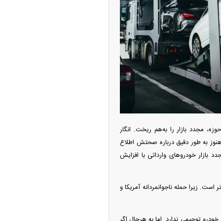
ه آزاد تهران؛ مناظره
ا تحت تأثیر قرار داد
زه، مجدد بازار را به‌هم ریخت. انگار
هنوز به طور دقیق درباره صحتش اطلاع
دد بازار خودرو‌های وارداتی با افزایش
چین از بمب افکن H-۶N با موشک هسته‌ای
ست. زیرا حمله ناجوانمردانه آمریکا و
ی کرد
خودرو توجیهی ندارد. اما به هرحال اگر