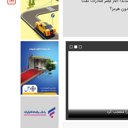
ند؛ آغاز عصر صادرات نفت
دون هرمز؟
فیلم/ پزشکیان: اگر ارز ترجیحی را حذف نمی‌کردی
دون GPS
را متعجب کرد
پیش می‌آمد
استایل جدید صابر ابر در فضای مجازی پرباز