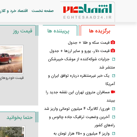
صفحه نخست
اقتصاد خرد و کلان
برگزیده ها
پربیننده ها
قیمت روز
قیمت سکه و طلا + جدول
قیمت دلار، یورو و سایر ارز‌ها + جدول
جزئیات شوکه‌کننده از موشک خیبرشکن
منتشر شد
یک خبر غیرمنتظره درباره توافق ایران و
قیمت خودرو‌های
آمریکا
مسافران متروی تهران این نقشه جدید را
ببینند
فوری/ کالابرگ ۴ میلیون تومانی واریز شد
حتما بخوانید
آخرین وضعیت ترافیک جاده چالوس و
راه‌های کشور
واریز ۴ میلیون و ۲۵۰ هزار تومان به