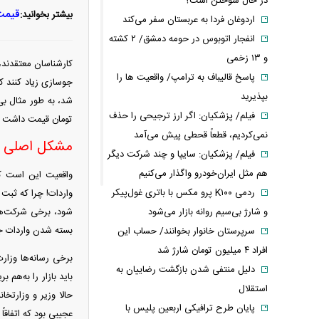
در حال سوختن است؟
قیمت خود
بیشتر بخوانید:
اردوغان فردا به عربستان سفر می‌کند
انفجار اتوبوس در حومه دمشق/ ۲ کشته
و ۱۳ زخمی
کارشناسان معتقدند، چ
پاسخ قالیباف به ترامپ/ واقعیت ها را
جوسازی زیاد کنند ک
بپذیرید
فیلم/ پزشکیان: اگر ارز ترجیحی را حذف
تومان قیمت داشت و افزایش ۵۳ درص
نمی‌کردیم، قطعاً قحطی پیش می‌آمد
مشکل اصلی و
فیلم/ پزشکیان: سایپا و چند شرکت دیگر
هم مثل ایران‌خودرو واگذار می‌کنیم
واقعیت این است ک
ردمی K۱۰۰ پرو مکس با باتری غول‌پیکر
واردات! چرا که ثب
و شارژ بی‌سیم روانه بازار می‌شود
شود، برخی شرکت‌ها 
بسته شدن واردات ج
سرپرستان خانوار بخوانند/ حساب این
افراد ۴ میلیون تومان شارژ شد
برخی رسانه‌ها وزار
دلیل منتفی شدن بازگشت رضاییان به
باید بازار را به‌ه
استقلال
حالا وزیر و وزارتخا
پایان طرح ترافیکی اربعین پلیس با
عجیبی بود که اتفاقاً