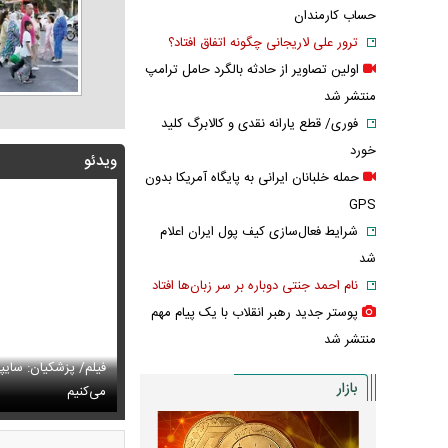
حساب کارمندان
ترور علی لاریجانی چگونه اتفاق افتاد؟
اولین تصاویر از حادثه بالگرد حامل ترامپ
منتشر شد
فوری/ قطع یارانه نقدی و کالابرگ کلید
خورد
ویدئو
حمله خلبانان ایرانی به پایگاه آمریکا بدون
GPS
شرایط فعال‌سازی کیف پول ایران اعلام
شد
نام احمد جنتی دوباره بر سر زبان‌ها افتاد
پوستر جدید رهبر انقلاب با یک پیام مهم
منتشر شد
پزشکیان: اگر ارز ترجیحی را حذف نمی‌کردیم، قطعاً قحطی
فیلم/ پزشکیان: سایپ
بازار
ی‌آمد
تایل جدید صابر ابر در فضای مجازی پربازدید شد
می‌کنیم
عکس دیده‌نشده 