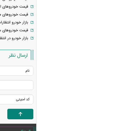
سوی عمان و ایران درباره «ایجاد یک گذرگاه
قیمت خودرو‌های ایران خودرو 
موقت در تنگه هرمز» منتشر می‌شود
قیمت خودرو‌های مد
تغییر زمانبندی‌ شارژ اعتبار کالابرگ
بازار خودرو انتظار
پیشنهاد ۱۳۲میلیاردی رامین رضاییان به
قیمت خودرو‌های سایپا امروز یک
استقلال
بازار خودرو در ان
آلمان صدرنشین حداقل دستمزد اروپا از
نظر قدرت خرید شد
ارسال نظر
عکس دیده‌نشده ظل‌السلطنه نوه
ناصرالدین شاه در لباس دامادی
موشک خیبرشکن ایران چیست؟
جزئیات جدید از برد، سرعت و قابلیت‌های
این موشک
قوه قضاییه: ادعای نماینده مجلس درباره
«نحوه ردزنی محل استقرار شهید لاریجانی»
صحت ندارد
قدرت‌نمایی تکاوران ارتش