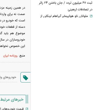
ثبت ۶۷ میلیون تردد / جان باختن ۲۴ زائر
در همین زمینه عزت
در تصادفات اربعینی
ملوانان ناو هواپیمابر آبراهام لینکلن از
است که خودرو در دا
افسردگی و افت شدید روحیه رنج می‌برند
دسته از قطعات خودر
درخواست حزب‌الله برای توقف
موضوع هم باید گفت
گفت‌وگوهای لبنان با اسرائیل
نیروهای مسلح عراق به حال آماده‌باش
این خصوص نخواهن
درآمدند
منبع:
آخرین فهرست خرید پرسپولیس
روزنامه ایران
روزنامه جمهوری اسلامی خواستار
برخورد قضایی با باقر خرازی و نیلی شد
ضرغامی: تغییر ریل عین بصیرت است،
خودروهای وار
فرصت سوزی نکنیم
تکذیب اعمال ضریب ۲.۷ برای اینترنت
بین‌الملل از سوی سازمان تنظیم مقررات
خبرهای مرتبط
شرایط جدید تمدید اجاره اعلام شد
الحدث: به زودی بیانیه‌ای مشترک از
قیمت خودرو‌های ایران خودرو 