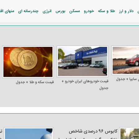
دلار و ارز
طلا و سکه
خودرو
مسکن
بورس
انرژی
چندرسانه ای
منهای اق
 سایپا + جدول
قیمت خودرو‌های ایران خودرو +
قیمت سکه و طلا + جدول
جدول
کابوس ۹۶ درصدی شاخص
تر