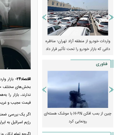
وپا؛ آیا
واردات خودرو از منطقه آزاد تهران؛ مناظره
قیمت خودرو وارد فاز ج
دا می‌کنند؟
داغی که بازار خودرو را تحت تأثیر قرار داد
واکنش بازار به تحولات
فناوری
اقتصاد۲۴-
بازار وا
بخش‌های مختلف خودر
ندارند، بازار را ب
قیمت عجیب و غریب
رونمایی از پوکو M ۸ پاور با باتری ۸۰۰۰
چین از بمب افکن H-۶N با موشک هسته‌ای
پهپاد رهگیر یا موشک پدا
اگر یک بررسی ضمنی 
رونمایی کرد
کدامیک بیشتر
رژیم اسرائیل به ای
اگرچه تمام ارکان وز