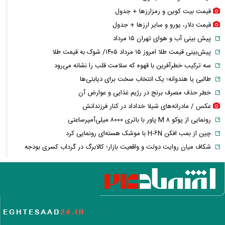
قیمت بیت کوین و رمزارز‌ها + جدول
قیمت دلار، یورو و سایر ارز‌ها + جدول
پیش بینی آب و هوای تهران ۱۵ مرداد
پیش‌بینی قیمت طلا امروز ۱۵ مرداد ۱۴۰۵/ شوک به قیمت طلا
سه ترکیب خطرآفرین با قهوه که سلامت قلب را نشانه می‌رود
طالبی یا هندوانه؛ یک انتخاب سخت برای دیابتی‌ها
خطر حذف مصرف برنج در رژیم غذایی و عوارض آن
عکس / مادرانه‌های شیلا خداداد در کنار فرزندانش
رونمایی از پوکو M ۸ پاور با باتری ۸۰۰۰ میلی‌آمپرساعتی
چین از بمب افکن H-۶N با موشک هسته‌ای رونمایی کرد
شکاف میان روایت دولت و واقعیت بازار؛ کالابرگ در گرداب کسری بودجه
فیلم / روایت پزشکیان از روز حمله به بیت رهبری
فیلم / روایت پزشکیان از دیدار با رهبر شهید پس از بمباران شورای امنیت
ملی
فیلم / پزشکیان: حوادث دی ماه قابل فراموشی نیست
فیلم / پزشکیان: می‌خواستند ایران را ۴۸ ساعته مثل سوریه کنند