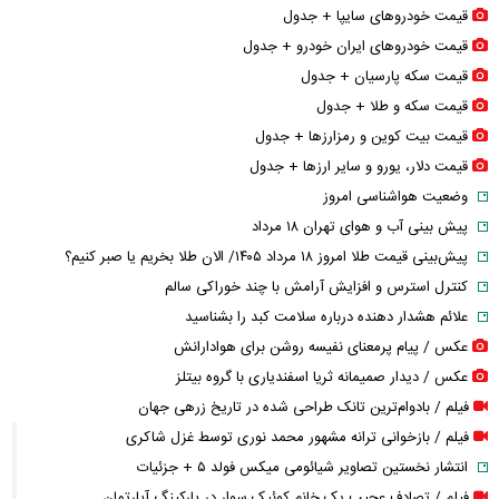
قیمت خودرو‌های سایپا + جدول
قیمت خودرو‌های ایران خودرو + جدول
قیمت سکه پارسیان + جدول
قیمت سکه و طلا + جدول
قیمت بیت کوین و رمزارز‌ها + جدول
قیمت دلار، یورو و سایر ارز‌ها + جدول
وضعیت هواشناسی امروز
پیش بینی آب و هوای تهران ۱۸ مرداد
پیش‌بینی قیمت طلا امروز ۱۸ مرداد ۱۴۰۵/ الان طلا بخریم یا صبر کنیم؟
کنترل استرس و افزایش آرامش با چند خوراکی سالم
علائم هشدار دهنده درباره سلامت کبد را بشناسید
عکس / پیام پرمعنای نفیسه روشن برای هوادارانش
عکس / دیدار صمیمانه ثریا اسفندیاری با گروه بیتلز
فیلم / بادوام‌ترین تانک طراحی شده در تاریخ زرهی جهان
فیلم / بازخوانی ترانه مشهور محمد نوری توسط غزل شاکری
انتشار نخستین تصاویر شیائومی میکس فولد ۵ + جزئیات
فیلم / تصادف عجیب یک خانم کوئیک سوار در پارکینگ آپارتمان