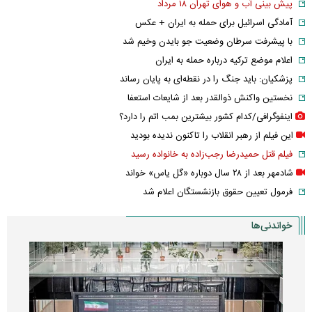
پیش بینی آب و هوای تهران ۱۸ مرداد
آمادگی اسرائیل برای حمله به ایران + عکس
با پیشرفت سرطان وضعیت جو بایدن وخیم شد
اعلام موضع ترکیه درباره حمله به ایران
پزشکیان: باید جنگ را در نقطه‌ای به پایان رساند
نخستین واکنش ذوالقدر بعد از شایعات استعفا
اینفوگرافی/کدام کشور بیشترین بمب اتم را دارد؟
این فیلم از رهبر انقلاب را تاکنون ندیده بودید
فیلم قتل حمیدرضا رجب‌زاده به خانواده رسید
شادمهر بعد از ۲۸ سال دوباره «گل یاس» خواند
فرمول تعیین حقوق بازنشستگان اعلام شد
خواندنی‌ها