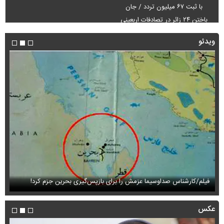
با ثبت ۶۷ میلیون تردد / جان
باختن ۲۴ زائر در تصادفات اربعینی
ویدئو
فیلم/کارشناس صداوسیما عزمش را برای بازپس‌گیری بحرین جزم کرد!
فی
عکس