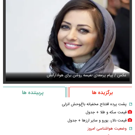
عکس / پیام پرمعنای نفیسه روشن برای هوادارانش
عک
برگزیده ها
پربیننده ها
پشت پرده افتتاح مخفیانه باغ‌وحش انزلی
قیمت سکه و طلا + جدول
قیمت دلار، یورو و سایر ارز‌ها + جدول
وضعیت هواشناسی امروز