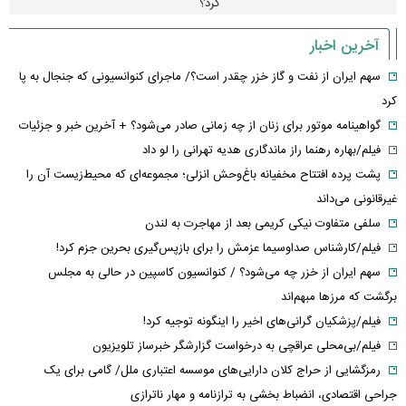
کرد؟
آخرین اخبار
سهم ایران از نفت و گاز خزر چقدر است؟/ ماجرای کنوانسیونی که جنجال به پا
کرد
گواهینامه موتور برای زنان از چه زمانی صادر می‌شود؟ + آخرین خبر و جزئیات
فیلم/بهاره رهنما راز ماندگاری هدیه تهرانی را لو داد
پشت پرده افتتاح مخفیانه باغ‌وحش انزلی؛ مجموعه‌ای که محیط‌زیست آن را
غیرقانونی می‌داند
سلفی متفاوت نیکی کریمی بعد از مهاجرت به لندن
فیلم/کارشناس صداوسیما عزمش را برای بازپس‌گیری بحرین جزم کرد!
سهم ایران از خزر چه می‌شود؟ / کنوانسیون کاسپین در حالی به مجلس
برگشت که مرزها مبهم‌اند
فیلم/پزشکیان گرانی‌های اخیر را اینگونه توجیه کرد!
فیلم/بی‌محلی عراقچی به درخواست گزارشگر خبرساز تلویزیون
رمزگشایی از حراج کلان دارایی‌های موسسه اعتباری ملل/ گامی برای یک
جراحی اقتصادی، انضباط‌ بخشی به ترازنامه و مهار ناترازی