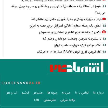
هرمز در آستانه یک معامله بزرگ؛ تهران و واشنگتن بر سر چه چیزی چانه
می‌زنند؟
فیلم / موزیک ویدئوی جدید شروین حاجی‌پور منتشر شد
ادعای یک رسانه درباره آمادگی اسرائیل برای حمله به ایران
عکس / عاشقانه های شاهرخ استخری و همسرش
با پیشرفت سرطان وضعیت جو بایدن وخیم شد
اعلام موضع ترکیه درباره حمله به ایران
آغاز فروش فوری تویوتا RAV۴ مدل ۲۰۲۵ + جزئیات
فیلم / پوتین رابط میان ایران و اسرائیل شد
انصراف خواننده زن ایرانی از اجرای کنسرت با بیژن مرتضوی
اعلام قیمت بلیت اتوبوس مشهد در دهه آخر صفر + جزئیات
پزشکیان: باید جنگ را در نقطه‌ای به پایان رساند
طرح حذف سهمیه بنزین این خودرو‌ها کلید خورد
افشاگری مهدی طارمی درباره رابطه احساسی با سحر قریشی
درباره ما
تماس با ما
خبرنامه
پیوندها
جستجو
آرشیو
آب و هوا
عکس / ورزش لاکچری الهام پاوه نژاد در میانه تابستان
اوقات شرعی
نظرسنجی
rss
عکس / حمله لفظی نماینده جبهه پایداری به پزشکیان