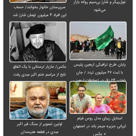
غول‌پیکر و شارژ بی‌سیم روانه بازار
سرپرستان خانوار بخوانند/ حساب
می‌شود
این افراد ۴ میلیون تومان شارژ شد
پایان طرح ترافیکی اربعین پلیس
عکس/ مازیار لرستانی با یک اتفاق
با ثبت ۶۷ میلیون تردد / جان
تلخ از مراسم ختم اکبر عبدی رفت
باختن ۲۴ زائر در تصادفات اربعینی
استایل زیبای مدل روس فیلم
اولین تصویر از سنگ قبر اکبر
ایرانی جزیره جیمز باند در اصفهان
عبدی در قطعه هنرمندان
+ عکس