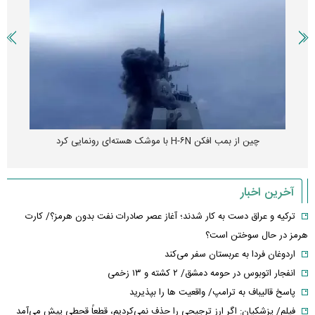
چین از بمب افکن H-۶N با موشک هسته‌ای رونمایی کرد
آخرین اخبار
ترکیه و عراق دست به کار شدند؛ آغاز عصر صادرات نفت بدون هرمز؟/ کارت
هرمز در حال سوختن است؟
اردوغان فردا به عربستان سفر می‌کند
انفجار اتوبوس در حومه دمشق/ ۲ کشته و ۱۳ زخمی
پاسخ قالیباف به ترامپ/ واقعیت ها را بپذیرید
فیلم/ پزشکیان: اگر ارز ترجیحی را حذف نمی‌کردیم، قطعاً قحطی پیش می‌آمد