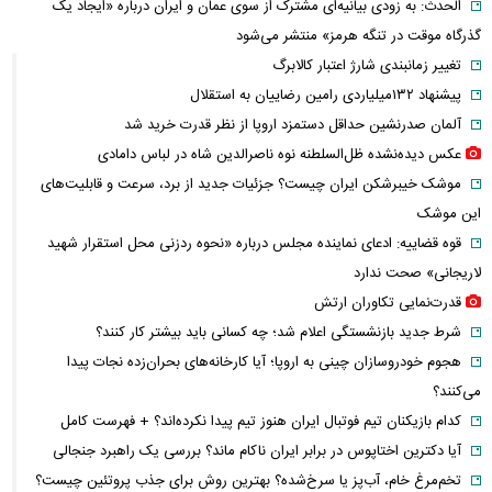
الحدث: به زودی بیانیه‌ای مشترک از سوی عمان و ایران درباره «ایجاد یک
گذرگاه موقت در تنگه هرمز» منتشر می‌شود
تغییر زمانبندی‌ شارژ اعتبار کالابرگ
پیشنهاد ۱۳۲میلیاردی رامین رضاییان به استقلال
آلمان صدرنشین حداقل دستمزد اروپا از نظر قدرت خرید شد
عکس دیده‌نشده ظل‌السلطنه نوه ناصرالدین شاه در لباس دامادی
موشک خیبرشکن ایران چیست؟ جزئیات جدید از برد، سرعت و قابلیت‌های
این موشک
قوه قضاییه: ادعای نماینده مجلس درباره «نحوه ردزنی محل استقرار شهید
لاریجانی» صحت ندارد
قدرت‌نمایی تکاوران ارتش
شرط جدید بازنشستگی اعلام شد؛ چه کسانی باید بیشتر کار کنند؟
هجوم خودروسازان چینی به اروپا؛ آیا کارخانه‌های بحران‌زده نجات پیدا
می‌کنند؟
کدام بازیکنان تیم فوتبال ایران هنوز تیم پیدا نکرده‌اند؟ + فهرست کامل
آیا دکترین اختاپوس در برابر ایران ناکام ماند؟ بررسی یک راهبرد جنجالی
تخم‌مرغ خام، آب‌پز یا سرخ‌شده؟ بهترین روش برای جذب پروتئین چیست؟