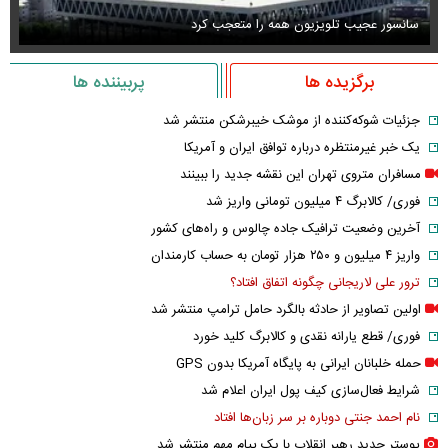
سانسور عجیب تلویزیون همه را متعجب کرد
اس
برگزیده ها
پربیننده ها
جزئیات شوکه‌کننده از موشک خیبرشکن منتشر شد
یک خبر غیرمنتظره درباره توافق ایران و آمریکا
مسافران متروی تهران این نقشه جدید را ببینند
فوری/ کالابرگ ۴ میلیون تومانی واریز شد
آخرین وضعیت ترافیک جاده چالوس و راه‌های کشور
واریز ۴ میلیون و ۲۵۰ هزار تومان به حساب کارمندان
ترور علی لاریجانی چگونه اتفاق افتاد؟
اولین تصاویر از حادثه بالگرد حامل ترامپ منتشر شد
فوری/ قطع یارانه نقدی و کالابرگ کلید خورد
حمله خلبانان ایرانی به پایگاه آمریکا بدون GPS
شرایط فعال‌سازی کیف پول ایران اعلام شد
نام احمد جنتی دوباره بر سر زبان‌ها افتاد
پوستر جدید رهبر انقلاب با یک پیام مهم منتشر شد