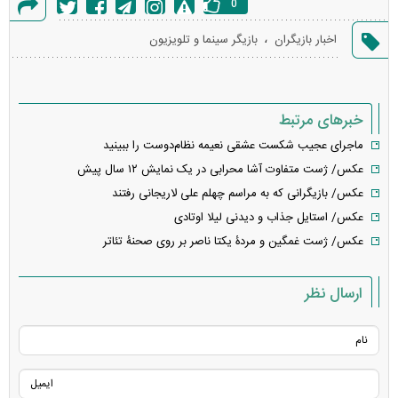
0
گزارش
،
اخبار بازیگران
بازیگر سینما و تلویزیون
خطا
خبرهای مرتبط
ماجرای عجیب شکست عشقی نعیمه نظام‌دوست را ببینید
عکس/ ژست متفاوت آشا محرابی در یک نمایش ۱۲ سال پیش
عکس/ بازیگرانی که به مراسم چهلم علی لاریجانی رفتند
عکس/ استایل جذاب و دیدنی لیلا اوتادی
عکس/ ژست غمگین و مردۀ یکتا ناصر بر روی صحنۀ تئاتر
ارسال نظر