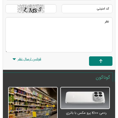
قوانین ارسال نظر
گوناگون
ردمی K۱۰۰ پرو مکس با باتری