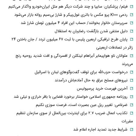
فیلم/ پزشکیان: سایپا و چند شرکت دیگر هم مثل ایران‌خودرو واگذار می‌کنیم
ردمی K۱۰۰ پرو مکس با باتری غول‌پیکر و شارژ بی‌سیم روانه بازار می‌شود
سرپرستان خانوار بخوانند/ حساب این افراد ۴ میلیون تومان شارژ شد
دلیل منتفی شدن بازگشت رضاییان به استقلال
پایان طرح ترافیکی اربعین پلیس با ثبت ۶۷ میلیون تردد / جان باختن ۲۴
زائر در تصادفات اربعینی
ملوانان ناو هواپیمابر آبراهام لینکلن از افسردگی و افت شدید روحیه رنج
می‌برند
درخواست حزب‌الله برای توقف گفت‌وگوهای لبنان با اسرائیل
نیروهای مسلح عراق به حال آماده‌باش درآمدند
آخرین فهرست خرید پرسپولیس
روزنامه جمهوری اسلامی خواستار برخورد قضایی با باقر خرازی و نیلی شد
ضرغامی: تغییر ریل عین بصیرت است، فرصت سوزی نکنیم
تکذیب اعمال ضریب ۲.۷ برای اینترنت بین‌الملل از سوی سازمان تنظیم
مقررات
شرایط جدید تمدید اجاره اعلام شد