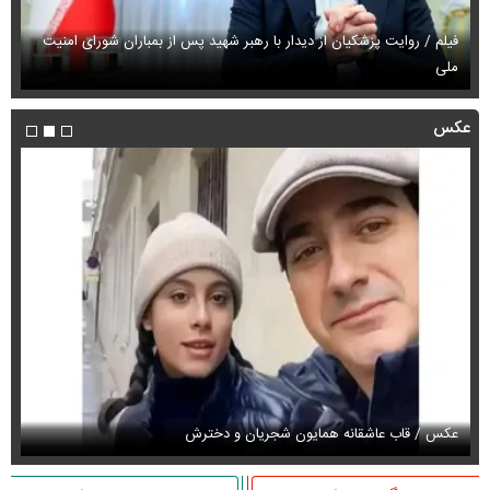
فیلم / روایت پزشکیان از دیدار با رهبر شهید پس از بمباران شورای امنیت
ملی
فی
عکس
عکس / قاب عاشقانه همایون شجریان و دخترش
عک