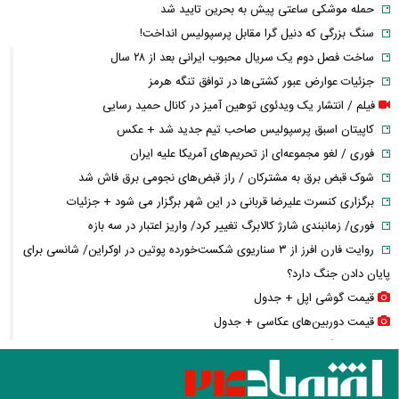
حمله موشکی ساعتی پیش به بحرین تایید شد
سنگ بزرگی که دنیل گرا مقابل پرسپولیس انداخت!
ساخت فصل دوم یک سریال محبوب ایرانی بعد از ۲۸ سال
جزئیات عوارض عبور کشتی‌ها در توافق تنگه هرمز
فیلم / انتشار یک ویدئوی توهین آمیز در کانال حمید رسایی
کاپیتان اسبق پرسپولیس صاحب تیم جدید شد + عکس
فوری / لغو مجموعه‌ای از تحریم‌های آمریکا علیه ایران
شوک قبض برق به مشترکان / راز قبض‌های نجومی برق فاش شد
برگزاری کنسرت علیرضا قربانی در این شهر برگزار می شود + جزئیات
فوری/ زمانبندی شارژ کالابرگ تغییر کرد/ واریز اعتبار در سه بازه
روایت فارن افرز از ۳ سناریوی شکست‌خورده پوتین در اوکراین/ شانسی برای
پایان دادن جنگ دارد؟
قیمت گوشی اپل + جدول
قیمت دوربین‌های عکاسی + جدول
شوک سنگین به بازار مسکن تهران / بازار ملک وارد فاز جدید
یادداشت مهم ظریف/ توازن فراگیر؛ جایگاه چین و روسیه در آینده سیاست
خارجی ایران