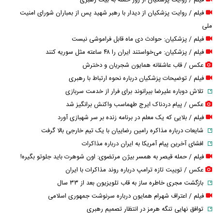
فیلم / روایت پزشکیان از روز حمله به بیت رهبری
فیلم / روایت پزشکیان از دیدار با رهبر شهید پس از بمباران شورای امنیت
ملی
فیلم / پزشکیان: حوادث دی ماه قابل فراموشی نیست
فیلم / پزشکیان: می‌خواستند ایران را ۴۸ ساعته مثل سوریه کنند
عکس / قاب عاشقانه همایون شجریان و دخترش
فیلم / توضیحات پزشکیان درباره نحوه ارتباط با رهبری
تلاش دوباره علیرضا بیرانوند برای فرار از خدمت سربازی
عکس / پیام دردناک ایرج طهماسب واکنش برانگیز شد
فیلم / بلایی که یک معلم در برنامه زنده بر سر شهبازی آورد
شایعات درباره مذاکره رامین رضاییان با یک تیم خارجی بالا گرفت
افشای آخرین پیام آمریکا به ایران درباره مذاکرات
فیلم / حمله قیصر به همسر بیژن مرتضوی: اون شوهرت باید جلوتو بگیره!
عکس / توییت تازه ترامپ درباره روند مذاکرات با ایران
بازگشت مجری خاطره ساز به قاب تلویزیون بعد از ۳۳ سال
فیلم / اعتراف شهرام همایون درباره سرنوشت جمهوری اسلامی
توافق نهایی تنگه هرمز در انتظار تصمیم رهبری