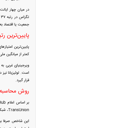
بمب خبری پرسپولیس؛ ۲ خرید جدید
در میان چهار ایالت 
همین امروز رونمایی می‌شوند!
ت
عکس زیرخاکی از گوگوش در دو سالگی
جمعیت یا اقتصاد به
همراه با مادرش
پایین‌ترین رتبه
قیمت طلا پرواز کرد/ طلا سقف ۴۳۵۰
دلار را شکست
پایین‌ترین امتیازها
خبر تلخ برای مستاجران تهرانی ؛ اجاره
کمتر از میانگین ملی
خانه در تهران ۷۰ درصد گران‌تر شد
ویرجینیای غربی به
آغاز ثبت نام سایپا از امروز ۱۷ مرداد
است. لوئیزیانا نیز
۱۴۰۵؛ کوییک S با ۵۰۰ میلیون تومان بخرید
قرار گیرد.
+ لینک ثبت نام
روش محاسبه ا
بالاخره تکلیف بازنشستگی مشخص شد؛
زنان و مردان با این شرایط بازنشسته
می‌شوند
TransUnion، شبکه Sharecare و AmeriCorps تدوین شده است. داده‌های پایه این مطالعه در ۲۳ ژوئن ۲۰۲۵ جمع‌آوری شده است.
فیلم/واکنش نعیمه نظام‌دوست از بغل
این شاخص صرفا بیا
کردن دختری با استایل پسرانه