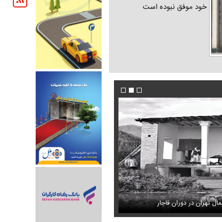
خود موفق نبوده است
ل تهران در دوران قاجار
ل کردن دختری با استایل پسرانه
قیمت طلای ۱۸ عیار از ۱۹ میلیون گذشت
شادمهر عقیلی بعد از ۲۸ سال «گل یاس» را دوباره خواند + ویدئو