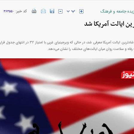
زیده جامعه و فرهنگ
کد خبر:
۳۶۳۵۵۰
ارز‌ها + جدول
قیمت خودرو‌های ایران خودرو + جدول
قیمت خودرو‌های ای
ین ایالت آمریکا شد
هاوایی با امتیاز ۶۵.۵ شادترین ایالت آمریکا معرفی شد، 
بازار مسکن؛ فنر
کارنامه مردود محسن پاک‌ نژاد؛ از افت شدید
 شده
درآمد ارزی تا بازی با عزل و نصب‌ها
۰۵