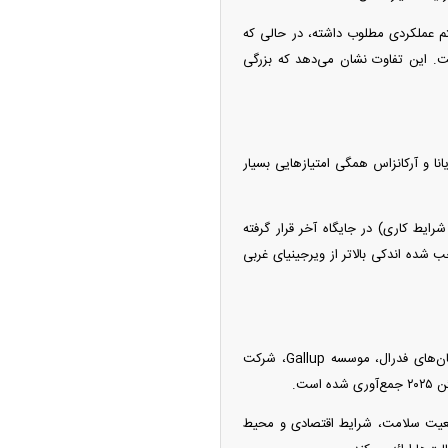
فتم عملکردی مطلوب داشته، در حالی‌ که
زده است. این تفاوت نشان می‌دهد که بزرگی
انا و آرکانزاس همگی امتیازهایی بسیار
یط کاری) در جایگاه آخر قرار گرفته
 شده اندکی بالاتر از ویرجینیای غربی
بر اساس اعلام WalletHub، این رتبه‌بندی با استفاده از ۳۰ شاخص استخراج‌شده از منابعی شامل سازمان‌های فدرال، موسسه Gallup، شرکت
وضعیت سلامت، شرایط اقتصادی و محیط