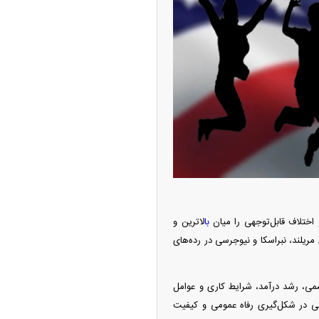
امتیاز واردات خودرو ۳ میلیارد تومان! / رانت
 خودرو چیست؟
با
لاترین و
چین از بمب افکن H-۶N با موشک هسته‌ای
ه و پس از آن ایالت‌های مریلند، نبراسکا و نیوجرسی در رده‌های
ی کرد
 از جمله سلامت روحی و جسمی، رشد درآمد، شرایط کاری و عوامل
ی در شکل‌گیری رفاه عمومی و کیفیت