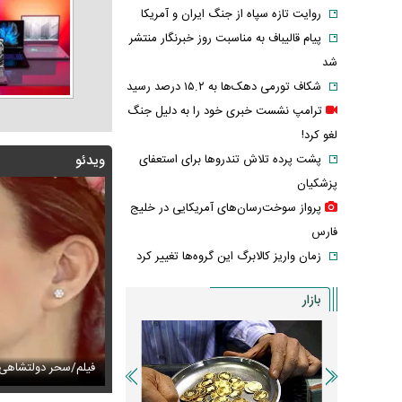
روایت تازه سپاه از جنگ ایران و آمریکا
پیام قالیباف به مناسبت روز خبرنگار منتشر
شد
شکاف تورمی دهک‌ها به ۱۵.۲ درصد رسید
ترامپ نشست خبری خود را به دلیل جنگ
لغو کرد!
پشت پرده تلاش تندروها برای استعفای
ویدئو
پزشکیان
پرواز سوخت‌رسان‌های آمریکایی در خلیج
فارس
زمان واریز کالابرگ این گروه‌ها تغییر کرد
بازار
 طلای ۱۸ عیار از ۱۹ میلیون گذشت
ز ۲۸ سال «گل یاس» را دوباره خواند + ویدئو
فیلم/سحر دولتشاهی 
عکس زیرخاکی از