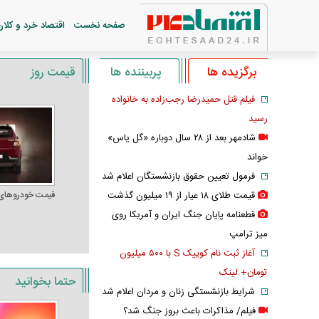
صفحه نخست
اقتصاد خرد و کلان
برگزیده ها
پربیننده ها
قیمت روز
فیلم قتل حمیدرضا رجب‌زاده به خانواده
رسید
شادمهر بعد از ۲۸ سال دوباره «گل یاس»
خواند
فرمول تعیین حقوق بازنشستگان اعلام شد
قیمت طلای ۱۸ عیار از ۱۹ میلیون گذشت
قیمت خودرو‌های
قطعنامه پایان جنگ ایران و آمریکا روی
میز ترامپ
آغاز ثبت نام کوییک S با ۵۰۰ میلیون
تومان+ لینک
حتما بخوانید
شرایط بازنشستگی زنان و مردان اعلام شد
فیلم/ مذاکرات باعث بروز جنگ شد؟