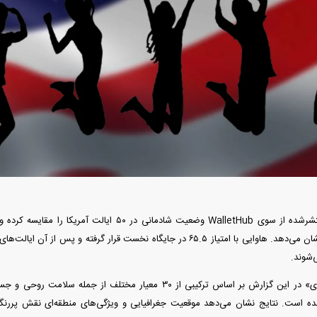
آغاز ثبت نام سایپا از امروز ۱۷ مرداد ۱۴۰۵؛
واردات خودرو گران‌تر شد/ جهش گواهی
میلیون تومان بخرید + لینک
اسقاط و محدودیت جدید در مناطق آزاد
جدید در بازار
دمانی در ۵۰ ایالت آمریکا را مقایسه کرده و اختلاف قابل‌توجهی را میان
فند؛ قدرت تهدید
رونمایی از پوکو M ۸ پاور با باتری ۸۰۰۰
پایین‌ترین رتبه‌ها نشان می‌دهد. هاوایی با امتیاز ۶۵.۵ در جایگاه نخست قرار گرفت
 است؟
میلی‌آمپرساعتی
رونمای
‌شوند.
شاخص «امتیاز شادی» در این گزارش بر اساس ترکیبی از ۳۰ معیار مختلف
ه است. نتایج نشان می‌دهد موقعیت جغرافیایی و ویژگی‌های منطقه‌ای نقش پررنگ