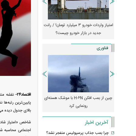
جهش گواهی
امتیاز واردات خودرو ۳ میلیارد تومان! / رانت
ناطق آزاد
جدید در بازار خودرو چیست؟
کوییک S با ۵۰۰ 
ثبت نام
فناوری
اقتصاد۲۴-
نقشه منتشرشده از سوی WalletHub وضعیت شا
رونمایی از پوکو M ۸ پاور با باتری ۸۰۰۰
چین از بمب افکن H-۶N با موشک هسته‌ای
پهپاد رهگیر یا موشک پدا
رونمایی کرد
کدامیک بیشتر
بالای جدول دیده می
آخرین اخبار
اجتماعی محاسبه شد
چرا بمب جذاب پرسپولیس منفجر نشد؟