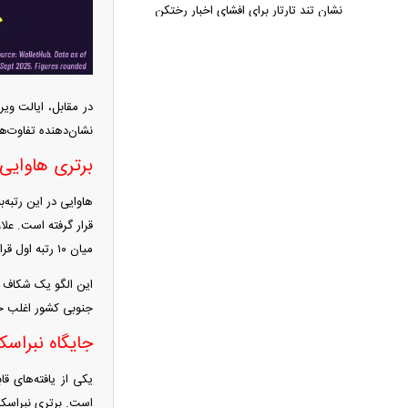
نشان تند تارتار برای افشای اخبار رختکن
آمریکا برای پایان جنگ با ایران قطعنامه
داد؛ تصمیم با ترامپ است + عکس
مرغ ناگهان گران شد! / پشت‌پرده
جهش قیمت مرغ چیست؟
نشان‌دهنده تفاوت‌
امتیاز واردات خودرو ۳ میلیارد تومان! /
رانت جدید در بازار خودرو چیست؟
برتری هاوایی
برنج چند شد؟/ قیمت جدید برنج
هاوایی در این رتبه
ایرانی، هندی و پاکستانی اعلام شد
قرار گرفته است. علا
فیلم/سحر دولتشاهی با این ویدئو بیشتر
میان ۱۰ رتبه اول قرار دارند.
محبوب شد
بورس ترکاند/ شاخص کل ۱۲۴ هزار
این الگو یک شکاف م
واحد جهش کرد و ۵.۵ میلیونی شد
جنوبی کشور اغلب جزو
برکناری ناگهانی فرمانده لشکر پنجم
جایگاه نبراس
ارتش آمریکا
۲۲۸ میلیارد دلار کجا رفت؟ / ردیابی
یکی از یافته‌های قا
است. برتری نبراسکا
دلارهایی که به اقتصاد ایران برنگشتند