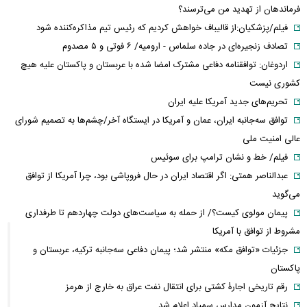
فرماندهان از تهدید من می‌ترسند؟
فیلم/پزشکیان:از قالیباف خواهش کردیم که رئیس تیم مذاکره‌کننده شود
تصادف زنجیره‌ای در جاده سلماس - ارومیه/ ۶ فوتی و ۵ مصدوم
اردوغان: توافقنامه دفاعی مشترک امضا شده با عربستان و پاکستان علیه هیچ
کشوری نیست
تحریم‌های جدید آمریکا علیه ایران
توافق سه‌جانبه ایران، عمان و آمریکا در ایستگاه آخر/چشم‌ها به تصمیم شورای
عالی امنیت ملی
فیلم/ خط و نشان ترامپ برای سوئیس
عبدالناصر همتی: اگر اقتصاد ایران در حال فروپاشی بود، چرا آمریکا از توافق
می‌گوید
پیمان مولوی کیست؟/ از حمله به سیاست‌های دولت چهاردهم تا طرفداری
مشروط از توافق با آمریکا
جزئیات «توافق مکه» منتشر شد؛ پیمان دفاعی سه‌جانبه ترکیه، عربستان و
پاکستان
رقم تاریخی اجارۀ کشتی برای انتقال نفت عراق به خارج از هرمز
نتایج آزمون مدارس سمپاد اعلام شد