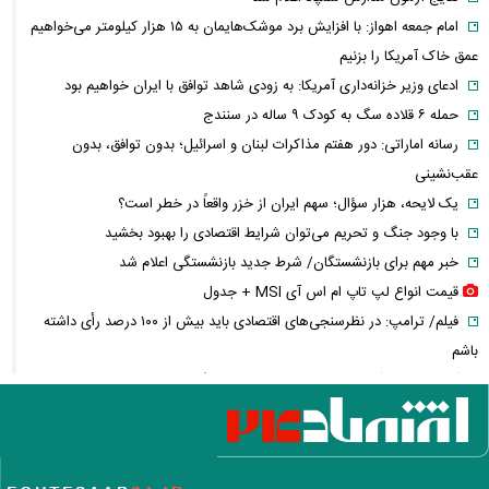
امام‌ جمعه اهواز: با افزایش برد موشک‌هایمان به ۱۵ هزار کیلومتر می‌خواهیم
عمق خاک آمریکا را بزنیم
ادعای وزیر خزانه‌داری آمریکا: به زودی شاهد توافق با ایران خواهیم بود
حمله ۶ قلاده سگ به کودک ۹ ساله در سنندج
رسانه اماراتی: دور هفتم مذاکرات لبنان و اسرائیل؛ بدون توافق، بدون
عقب‌نشینی
یک لایحه، هزار سؤال؛ سهم ایران از خزر واقعاً در خطر است؟
با وجود جنگ و تحریم می‌توان شرایط اقتصادی را بهبود بخشید
خبر مهم برای بازنشستگان/ شرط جدید بازنشستگی اعلام شد
قیمت انواع لپ تاپ ام اس آی MSI + جدول
فیلم/ ترامپ: در نظرسنجی‌های اقتصادی باید بیش از ۱۰۰ درصد رأی داشته
باشم
آتلانتیک: تاب‌آوری ایران دولت ترامپ را غافلگیر کرد
پارادوکس گرانی و تورم در شمال ایران/ هزینه‌های زندگی ۲ برابری
تحلیل و پیش‌بینی بازار خودرو هفته سوم مرداد ۱۴۰۵
ریسک بزرگ استقلال روی آسانی با پنجره بسته