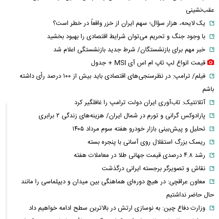
عقب‌نشینی
یک لایحه، هزار سؤال؛ سهم ایران از خزر واقعاً در خطر است؟
با وجود جنگ و تحریم می‌توان شرایط اقتصادی را بهبود بخشید
خبر مهم برای بازنشستگان/ شرط جدید بازنشستگی اعلام شد
قیمت انواع لپ تاپ ام اس آی MSI + جدول
فیلم/ ترامپ: در نظرسنجی‌های اقتصادی باید بیش از ۱۰۰ درصد رأی داشته
باشم
آتلانتیک: تاب‌آوری ایران دولت ترامپ را غافلگیر کرد
پارادوکس گرانی و تورم در شمال ایران/ هزینه‌های زندگی ۲ برابری
تحلیل و پیش‌بینی بازار خودرو هفته سوم مرداد ۱۴۰۵
ریسک بزرگ استقلال روی آسانی با پنجره بسته
رشد ۴.۸ درصدی قیمت جهانی طلا در معاملات هفته
نقاش و تصویرگر برجسته ایرانی درگذشت
معاون عراقچی: در هیچ دوره‌ای هماهنگی بین میدان و دیپلماسی را مانند
حال حاضر نداشتیم
وزارت دفاع چین: به نوسازی ارتش در بالاترین سطح ادامه خواهیم داد