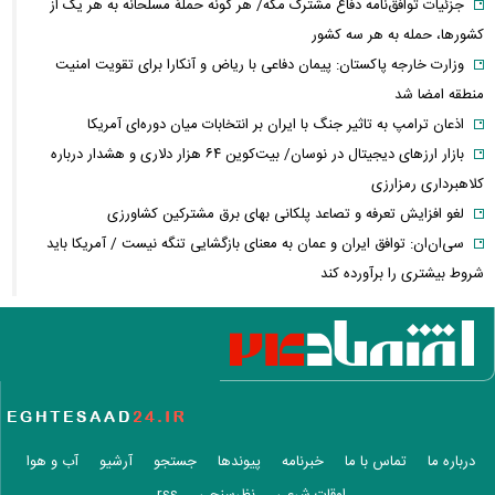
جزئیات توافق‌نامه دفاع مشترک مکه/ هر گونه حملهٔ مسلحانه به هر یک از
کشورها، حمله به هر سه کشور
وزارت خارجه پاکستان: پیمان دفاعی با ریاض و آنکارا برای تقویت امنیت
منطقه امضا شد
اذعان ترامپ به تاثیر جنگ با ایران بر انتخابات میان دوره‌ای آمریکا
بازار ارزهای دیجیتال در نوسان/ بیت‌کوین ۶۴ هزار دلاری و هشدار درباره
کلاهبرداری رمزارزی
لغو افزایش تعرفه و تصاعد پلکانی بهای برق مشترکین کشاورزی
سی‌ان‌ان: توافق ایران و عمان به معنای بازگشایی تنگه نیست / آمریکا باید
شروط بیشتری را برآورده کند
فعال‌سازی کیف پول ایران با یک کد دستوری/ انتقال وجه با شماره تلفن
همراه
فیلم/ سردار کوثری: جلسه بیت رهبری با اصرار شمخانی/ ماجرای غیبت سردار
رادان!
فوری/ جزئیات جدید از مذاکرات تنگه هرمز/ انطباق با حقوق بین‌الملل و
ممنوعیت عبور ناوهای آمریکا
درباره ما
تماس با ما
خبرنامه
پیوندها
جستجو
آرشیو
آب و هوا
سردار آزمون در استقلال؟ / ماجرای تماس بختیاری‌زاده با مهاجم تیم ملی