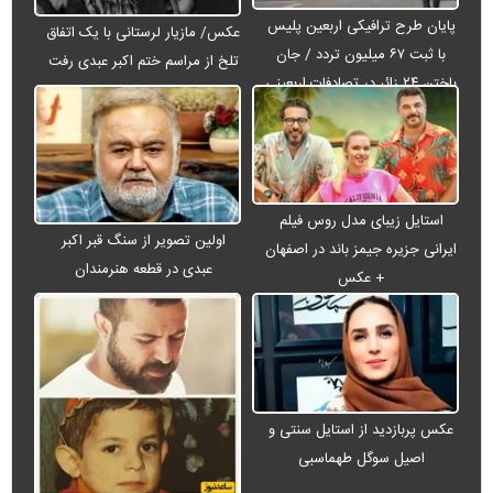
پایان طرح ترافیکی اربعین پلیس
عکس/ مازیار لرستانی با یک اتفاق
با ثبت ۶۷ میلیون تردد / جان
تلخ از مراسم ختم اکبر عبدی رفت
باختن ۲۴ زائر در تصادفات اربعینی
استایل زیبای مدل روس فیلم
اولین تصویر از سنگ قبر اکبر
ایرانی جزیره جیمز باند در اصفهان
عبدی در قطعه هنرمندان
+ عکس
عکس پربازدید از استایل سنتی و
اصیل سوگل طهماسبی