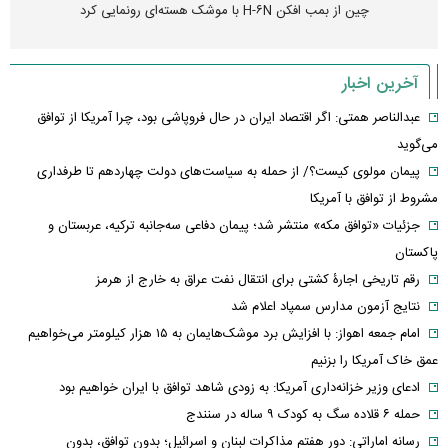
چین از بمب افکن H-۶N با موشک هسته‌ای رونمایی کرد
آخرین اخبار
عبدالناصر همتی: اگر اقتصاد ایران در حال فروپاشی بود، چرا آمریکا از توافق
می‌گوید
پیمان مولوی کیست؟/ از حمله به سیاست‌های دولت چهاردهم تا طرفداری
مشروط از توافق با آمریکا
جزئیات «توافق مکه» منتشر شد؛ پیمان دفاعی سه‌جانبه ترکیه، عربستان و
پاکستان
رقم تاریخی اجارۀ کشتی برای انتقال نفت عراق به خارج از هرمز
نتایج آزمون مدارس سمپاد اعلام شد
امام‌ جمعه اهواز: با افزایش برد موشک‌هایمان به ۱۵ هزار کیلومتر می‌خواهیم
عمق خاک آمریکا را بزنیم
ادعای وزیر خزانه‌داری آمریکا: به زودی شاهد توافق با ایران خواهیم بود
حمله ۶ قلاده سگ به کودک ۹ ساله در سنندج
رسانه اماراتی: دور هفتم مذاکرات لبنان و اسرائیل؛ بدون توافق، بدون