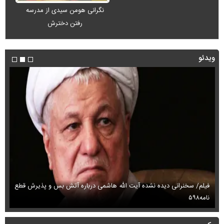
نگرانی هومن سیدی از مدرسه
رفتن دخترش
ویدئو
فیلم/ سخنرانی دیده نشده آیت الله هاشمی درباره آتش بس و پذیرش قطع
فی
نامه۵۹۸
می