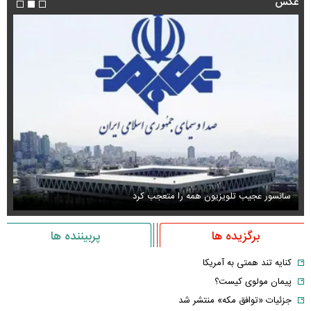
عکس
سانسور عجیب تلویزیون همه را متعجب کرد
اس
برگزیده ها
پربیننده ها
کنایه تند همتی به آمریکا
پیمان مولوی کیست؟
جزئیات «توافق مکه» منتشر شد