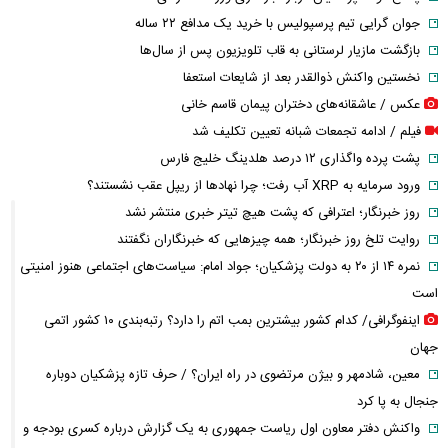
جوان گرایی تیم پرسپولیس با خرید یک مدافع ۲۲ ساله
بازگشت مازیار لرستانی به قاب تلویزیون پس از سال‌ها
نخستین واکنش ذوالقدر بعد از شایعات استعفا
عکس / عاشقانه‌های دختران پیمان قاسم خانی
فیلم / ادامه تجمعات شبانه تعیین تکلیف شد
پشت پرده واگذاری ۱۲ درصد هلدینگ خلیج فارس
ورود سرمایه به XRP آب رفت؛ چرا نهادها از ریپل عقب نشستند؟
روز خبرنگار؛ اعترافی که پشت هیچ تیتر خبری منتشر نشد
روایت تلخ روز خبرنگار؛ همه چیزهایی که خبرنگاران نگفتند
نمره ۱۴ از ۲۰ به دولت پزشکیان؛ جواد امام: سیاست‌های اجتماعی هنوز امنیتی
است
اینفوگرافی/ کدام کشور بیشترین بمب اتم را دارد؟ رتبه‌بندی ۱۰ کشور اتمی
جهان
معین، شادمهر و بیژن مرتضوی در راه ایران؟ / حرف تازه پزشکیان دوباره
جنجال به پا کرد
واکنش دفتر معاون اول ریاست جمهوری به یک گزارش درباره کسری بودجه و