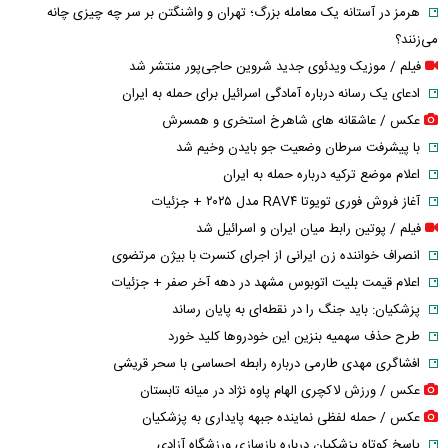
هرمز در آستانه یک معامله بزرگ؛ تهران و واشنگتن بر سر چه چیزی چانه
می‌زنند؟
فیلم / موزیک ویدئوی جدید شروین حاجی‌پور منتشر شد
ادعای یک رسانه درباره آمادگی اسرائیل برای حمله به ایران
عکس / عاشقانه های شاهرخ استخری و همسرش
با پیشرفت سرطان وضعیت جو بایدن وخیم شد
اعلام موضع ترکیه درباره حمله به ایران
آغاز فروش فوری تویوتا RAV۴ مدل ۲۰۲۵ + جزئیات
فیلم / پوتین رابط میان ایران و اسرائیل شد
انصراف خواننده زن ایرانی از اجرای کنسرت با بیژن مرتضوی
اعلام قیمت بلیت اتوبوس مشهد در دهه آخر صفر + جزئیات
پزشکیان: باید جنگ را در نقطه‌ای به پایان رساند
طرح حذف سهمیه بنزین این خودرو‌ها کلید خورد
افشاگری مهدی طارمی درباره رابطه احساسی با سحر قریشی
عکس / ورزش لاکچری الهام پاوه نژاد در میانه تابستان
عکس / حمله لفظی نماینده جبهه پایداری به پزشکیان
پاسخ کوتاه پزشکیان درباره بازسازی ورزشگاه آزادی