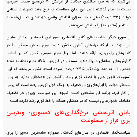
می‌شوند که به طور میانگین حکایت از افزایش ۷۰ درصدی قیمت اجاره‌بها
نسبت به سال گذشته دارد. این بدان معناست که نرخ رشد تسهیلات اعطایی
دولت (۳۳ درصد) حتی نصف میزان افزایش واقعی هزینه‌های تحمیل‌شده به
مستاجر (۷۰ درصد) را پوشش نمی‌دهد.
از سوی دیگر، شاخص‌های کلان اقتصادی عمق این فاجعه را بیشتر نمایان
می‌سازند. با اینکه نهاد‌های آماری تلاش دارند تورم بخش مسکن را در
کانال‌های پایین‌تری ارائه دهند، اما نرخ تورم عمومی کشور که بر اساس
گزارش‌های رسانه‌ای و برآورد‌های مستقل در فروردین ۱۴۰۵ تورم نقطه به نقطه
عمومی آن به عدد چشمگیر ۷۳.۵ درصد رسیده است، نشان می‌دهد که این
تسهیلات ناچیز حتی با نصف تورم رسمی کشور نیز همخوانی ندارد. به زبان
ساده‌تر، دولت با ابزار‌های پولی ضعیف به جنگ غول تورمی رفته است که پیش
از آغاز نبرد، برنده آن مشخص است. نتیجه این سیاست چیزی جز تضعیف
مضاعف خانوار‌هایی نیست که درآمدشان همگام با خط تورم رشد نکرده است.
پایان اثربخشی نرخ‌گذاری‌های دستوری؛ ویترینی
برای فرار از مسئولیت
سیاست‌گذار اقتصادی در سال‌های گذشته، همواره ساده‌ترین مسیر را برای