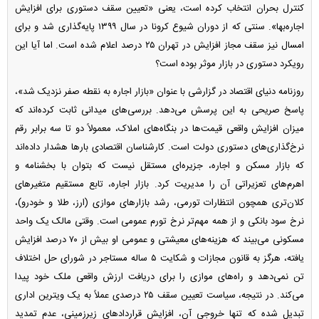
کنترل بحران انتخاب کرده است، یعنی «تعیین سقف دستوری برای افزایش
اجاره‌بها». سنتی که از دوران شیوع کرونا در سال ۱۳۹۹ پایه‌گذاری شد و برای
امسال نیز سقف مجاز افزایش در تهران ۲۵ درصد اعلام شده است. اما آیا این
رویکرد دستوری در بازار موثر بوده است؟
روزنامه دنیای اقتصاد در گزارشی با عنوان «بازار اجاره به نقطه صفر نزدیک شد»،
پاسخ صریحی به این پرسش می‌دهد. بررسی‌های میدانی ثابت کرده‌اند که
میزان افزایش واقعی قیمت‌ها در بنگاه‌های املاک، معمولاً دو تا سه برابر رقم
نرخ‌گذاری‌های دستوری دولت است. کارشناسان اقتصادی بار‌ها هشدار داده‌اند
که بازار مسکن و اجاره، جزیره‌ای مستقل نیست که بتوان با بخشنامه و
اهرم‌های تعزیراتی آن را مدیریت کرد. بازار اجاره، تابع مستقیم متغیر‌های
کلان‌تری همچون انتظارات تورمی، رشد بازار‌های موازی (ارز، طلا و خودرو)،
نرخ سود بانکی و از همه مهم‌تر نرخ تورم عمومی است. وقتی مالک یک واحد
مسکونی می‌بیند که هزینه‌های معیشتی و عمومی او بیش از ۷۰ درصد افزایش
یافته، هرگز به قانون مجازات و شکایت ۵ ساله مستاجر در شورای حل اختلاف
تن نمی‌دهد و راه‌های موازی را برای دریافت ارزش واقعی ملک خود پیدا
می‌کند. در نتیجه، سیاست تعیین سقف ۲۵ درصدی عملاً به یک ویترین اداری
تبدیل شده که تنها خروجی آن، افزایش قرارداد‌های زیرزمینی، عدم تمدید