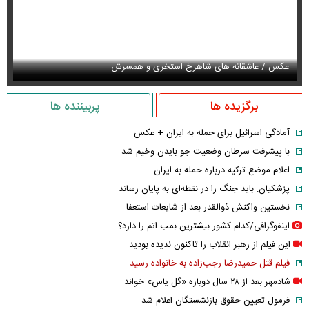
عکس / عاشقانه های شاهرخ استخری و همسرش
عک
برگزیده ها
پربیننده ها
آمادگی اسرائیل برای حمله به ایران + عکس
با پیشرفت سرطان وضعیت جو بایدن وخیم شد
اعلام موضع ترکیه درباره حمله به ایران
پزشکیان: باید جنگ را در نقطه‌ای به پایان رساند
نخستین واکنش ذوالقدر بعد از شایعات استعفا
اینفوگرافی/کدام کشور بیشترین بمب اتم را دارد؟
این فیلم از رهبر انقلاب را تاکنون ندیده بودید
فیلم قتل حمیدرضا رجب‌زاده به خانواده رسید
شادمهر بعد از ۲۸ سال دوباره «گل یاس» خواند
فرمول تعیین حقوق بازنشستگان اعلام شد