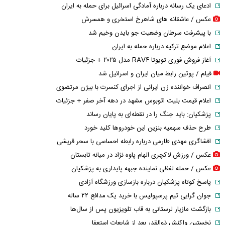
ادعای یک رسانه درباره آمادگی اسرائیل برای حمله به ایران
عکس / عاشقانه های شاهرخ استخری و همسرش
با پیشرفت سرطان وضعیت جو بایدن وخیم شد
اعلام موضع ترکیه درباره حمله به ایران
آغاز فروش فوری تویوتا RAV۴ مدل ۲۰۲۵ + جزئیات
فیلم / پوتین رابط میان ایران و اسرائیل شد
انصراف خواننده زن ایرانی از اجرای کنسرت با بیژن مرتضوی
اعلام قیمت بلیت اتوبوس مشهد در دهه آخر صفر + جزئیات
پزشکیان: باید جنگ را در نقطه‌ای به پایان رساند
طرح حذف سهمیه بنزین این خودرو‌ها کلید خورد
افشاگری مهدی طارمی درباره رابطه احساسی با سحر قریشی
عکس / ورزش لاکچری الهام پاوه نژاد در میانه تابستان
عکس / حمله لفظی نماینده جبهه پایداری به پزشکیان
پاسخ کوتاه پزشکیان درباره بازسازی ورزشگاه آزادی
جوان گرایی تیم پرسپولیس با خرید یک مدافع ۲۲ ساله
بازگشت مازیار لرستانی به قاب تلویزیون پس از سال‌ها
نخستین واکنش ذوالقدر بعد از شایعات استعفا