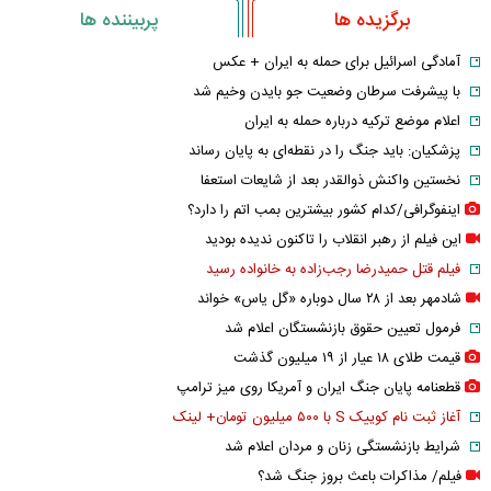
برگزیده ها
پربیننده ها
آمادگی اسرائیل برای حمله به ایران + عکس
با پیشرفت سرطان وضعیت جو بایدن وخیم شد
اعلام موضع ترکیه درباره حمله به ایران
پزشکیان: باید جنگ را در نقطه‌ای به پایان رساند
نخستین واکنش ذوالقدر بعد از شایعات استعفا
اینفوگرافی/کدام کشور بیشترین بمب اتم را دارد؟
این فیلم از رهبر انقلاب را تاکنون ندیده بودید
فیلم قتل حمیدرضا رجب‌زاده به خانواده رسید
شادمهر بعد از ۲۸ سال دوباره «گل یاس» خواند
فرمول تعیین حقوق بازنشستگان اعلام شد
قیمت طلای ۱۸ عیار از ۱۹ میلیون گذشت
قطعنامه پایان جنگ ایران و آمریکا روی میز ترامپ
آغاز ثبت نام کوییک S با ۵۰۰ میلیون تومان+ لینک
شرایط بازنشستگی زنان و مردان اعلام شد
فیلم/ مذاکرات باعث بروز جنگ شد؟