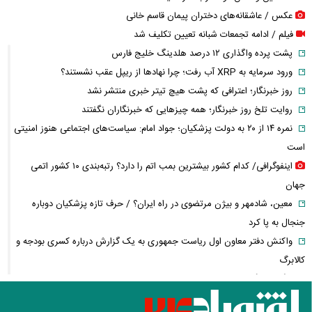
عکس / عاشقانه‌های دختران پیمان قاسم خانی
فیلم / ادامه تجمعات شبانه تعیین تکلیف شد
پشت پرده واگذاری ۱۲ درصد هلدینگ خلیج فارس
ورود سرمایه به XRP آب رفت؛ چرا نهادها از ریپل عقب نشستند؟
روز خبرنگار؛ اعترافی که پشت هیچ تیتر خبری منتشر نشد
روایت تلخ روز خبرنگار؛ همه چیزهایی که خبرنگاران نگفتند
نمره ۱۴ از ۲۰ به دولت پزشکیان؛ جواد امام: سیاست‌های اجتماعی هنوز امنیتی
است
اینفوگرافی/ کدام کشور بیشترین بمب اتم را دارد؟ رتبه‌بندی ۱۰ کشور اتمی
جهان
معین، شادمهر و بیژن مرتضوی در راه ایران؟ / حرف تازه پزشکیان دوباره
جنجال به پا کرد
واکنش دفتر معاون اول ریاست جمهوری به یک گزارش درباره کسری بودجه و
کالابرگ
چگونه جنگ معاملات «هوش مصنوعی» ترامپ در خلیج فارس را نابود کرد؟
این افراد بیشتر سرطان مری می‌گیرند؛ عوامل خطر را جدی بگیرید