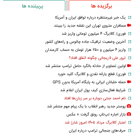
برگزیده ها
پربیننده ها
یک خبر غیرمنتظره درباره توافق ایران و آمریکا
مسافران متروی تهران این نقشه جدید را ببینند
فوری/ کالابرگ ۴ میلیون تومانی واریز شد
آخرین وضعیت ترافیک جاده چالوس و راه‌های کشور
واریز ۴ میلیون و ۲۵۰ هزار تومان به حساب کارمندان
ترور علی لاریجانی چگونه اتفاق افتاد؟
اولین تصاویر از حادثه بالگرد حامل ترامپ منتشر شد
فوری/ قطع یارانه نقدی و کالابرگ کلید خورد
حمله خلبانان ایرانی به پایگاه آمریکا بدون GPS
شرایط فعال‌سازی کیف پول ایران اعلام شد
نام احمد جنتی دوباره بر سر زبان‌ها افتاد
پوستر جدید رهبر انقلاب با یک پیام مهم منتشر شد
بازار اجاره لپ‌تاپ رونق گرفت + عکس
اعتبار کالابرگ مرداد ۱۴۰۵ امروز شارژ شد
حرف‌های جنجالی ترامپ درباره ایران