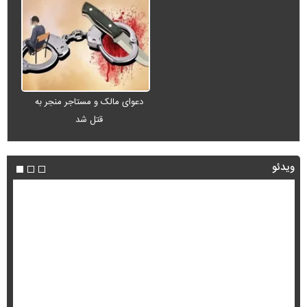
دعوای مالک و مستاجر منجر به
قتل شد
ویدئو