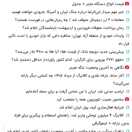
قیمت انواع دستگاه ماینر + جدول
خبر مهم سردار ابن‌الرضا درباره جنگ ایران و آمریکا: به‌زودی خواهند فهمید
معاملات ۶ ارز دیجیتال متوقف شد / چه رمزارزهایی در فهرست هستند؟
زمان پرداخت معوقات فروردین و اردیبهشت بازنشستگان اعلام شد؟
واردات خودرو از منطقه آزاد تهران؛ مناظره داغی که بازار خودرو را تحت تأثیر
قرار داد
پیش‌بینی جدید دویچه‌ بانک از قیمت طلا؛ آیا طلا به ۴۷۰۰ دلار می‌رسد؟
حقوق ۲۷۷۱ یورویی برای کارگران؛ کدام کشور رکورددار حداقل دستمزد شد؟
نگاهی به آخرین وضعیت تنگه هرمز
آغاز حذف یارانه نقدی و کالابرگ از مرداد ۱۴۰۵؛ چه کسانی دیگر یارانه
نمی‌گیرند؟
ترامپ مدعی شد: ایران با من تماس گرفت و برای حمله آماده‌ایم
سانسور عجیب تلویزیون همه را متعجب کرد
شرایط فعال‌سازی کیف پول ایران اعلام شد
کالابرگ ۴ میلیون تومانی واریز شد؛ راهنمای استعلام و پیگیری برای افراد
بدون یارانه + اینفوگرافی
ترافیک سنگین در جاده چالوس؛ آخرین وضعیت راه‌های کشور امروز اعلام شد