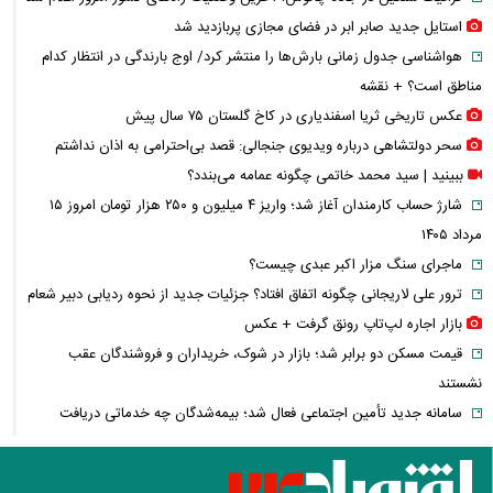
استایل جدید صابر ابر در فضای مجازی پربازدید شد
هواشناسی جدول زمانی بارش‌ها را منتشر کرد/ اوج بارندگی در انتظار کدام
مناطق است؟ + نقشه
عکس تاریخی ثریا اسفندیاری در کاخ گلستان ۷۵ سال پیش
سحر دولتشاهی درباره ویدیوی جنجالی: قصد بی‌احترامی به اذان نداشتم
ببینید | سید محمد خاتمی چگونه عمامه می‌بندد؟
شارژ حساب کارمندان آغاز شد؛ واریز ۴ میلیون و ۲۵۰ هزار تومان امروز ۱۵
مرداد ۱۴۰۵
ماجرای سنگ مزار اکبر عبدی چیست؟
ترور علی لاریجانی چگونه اتفاق افتاد؟ جزئیات جدید از نحوه ردیابی دبیر شعام
بازار اجاره لپ‌تاپ رونق گرفت + عکس
قیمت مسکن دو برابر شد؛ بازار در شوک، خریداران و فروشندگان عقب
نشستند
سامانه جدید تأمین اجتماعی فعال شد؛ بیمه‌شدگان چه خدماتی دریافت
می‌کنند؟
اولین تصاویر از حادثه بالگرد حامل ترامپ منتشر شد