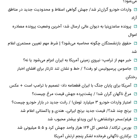
می‌شود؟
واردات خودرو گران‌تر شد/ جهش گواهی اسقاط و محدودیت جدید در مناطق
آزاد
پرونده ساعدی‌نیا به دیوان عالی ارسال شد؛ آخرین وضعیت پرونده مصادره
اموال
حقوق بازنشستگان چگونه محاسبه می‌شود؟ | شرط مهم تعیین مستمری اعلام
شد
خبر مهم از ترامپ؛ نیروی زمینی آمریکا به ایران اعزام می‌شود یا نه؟
جاسوس پرسپولیس لو رفت؟ / خط و نشان تند تارتار برای افشای اخبار
رختکن
آمریکا برای پایان جنگ با ایران قطعنامه داد؛ تصمیم با ترامپ است + عکس
مرغ ناگهان گران شد! / پشت‌پرده جهش قیمت مرغ چیست؟
امتیاز واردات خودرو ۳ میلیارد تومان! / رانت جدید در بازار خودرو چیست؟
برنج چند شد؟/ قیمت جدید برنج ایرانی، هندی و پاکستانی اعلام شد
فیلم/سحر دولتشاهی با این ویدئو بیشتر محبوب شد
بورس ترکاند/ شاخص کل ۱۲۴ هزار واحد جهش کرد و ۵.۵ میلیونی شد
برکناری ناگهانی فرمانده لشکر پنجم ارتش آمریکا