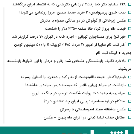
۲۲۸ میلیارد دلار کجا رفت؟ / ردیابی دلارهایی که به اقتصاد ایران برنگشتند
بمب خبری پرسپولیس؛ ۲ خرید جدید همین امروز رونمایی می‌شوند!
عکس زیرخاکی از گوگوش در دو سالگی همراه با مادرش
قیمت طلا پرواز کرد/ طلا سقف ۴۳۵۰ دلار را شکست
خبر تلخ برای مستاجران تهرانی ؛ اجاره خانه در تهران ۷۰ درصد گران‌تر شد
آغاز ثبت نام سایپا از امروز ۱۷ مرداد ۱۴۰۵؛ کوییک S با ۵۰۰ میلیون تومان
بخرید + لینک ثبت نام
بالاخره تکلیف بازنشستگی مشخص شد؛ زنان و مردان با این شرایط بازنشسته
می‌شوند
فیلم/واکنش نعیمه نظام‌دوست از بغل کردن دختری با استایل پسرانه
بازداشت دو جراح زیبایی قلابی که حوصله درس خواندن نداشتند!
سپاه بیانیه جدید داد؛ روایت شکست ترامپ در جنگ با ایران
سنتکام درباره محاصره دریایی ایران چه نقشه‌ای دارد؟
عکس عاشقانه سپند امیرسلیمانی با پسرش
استایل جذاب لیندا کیانی در اکران ماه پنهان + عکس
پیام روز خبرنگار قالیباف؛ دشمن در میدان رسانه و تحریف فعال شده است
تورم به کدام خانوارها بیشتر فشار می‌آورد؟ شکاف ۱۵.۲ درصدی دهک‌ها