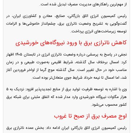
از مهم‌ترین راهکار‌های مدیریت مصرف تبدیل شده است.
رئیس کمیسیون انرژی اتاق بازرگانی، صنایع، معادن و کشاورزی ایران، در
گفت‌وگویی به تشریح وضعیت ناترازی برق، چشم‌انداز خاموشی‌ها و الزامات
توسعه زیرساخت‌های انرژی پرداخت.
کاهش ناترازی برق با ورود نیروگاه‌های خورشیدی
نجفی در پاسخ به پرسشی درباره وضعیت ناترازی انرژی در تابستان ۱۴۰۵ اظهار
کرد: امسال برخلاف سال گذشته، شرایط اقلیمی به‌صورت طبیعی و در زمان
مناسب خود در حال تغییر است. سال گذشته موج گرما از اواخر فروردین آغاز
شد، اما امسال تا نیمه خرداد شرایط جوی متعادل‌تر بوده است.
وی با اشاره به توسعه ظرفیت تولید برق از منابع تجدیدپذیر افزود: نزدیک به ۵
هزار مگاوات نیروگاه خورشیدی وارد مدار شده که اتفاق مثبتی برای شبکه برق
کشور محسوب می‌شود.
اوج مصرف برق از صبح تا غروب
رئیس کمیسیون انرژی اتاق بازرگانی ایران ادامه داد: بخش عمده ناترازی برق