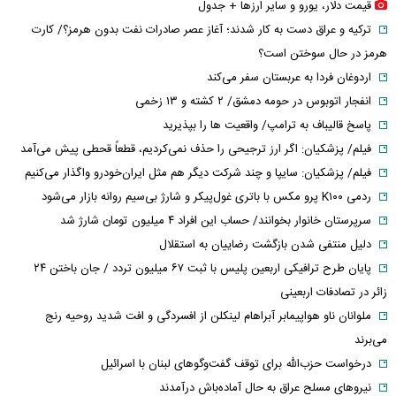
قیمت دلار، یورو و سایر ارز‌ها + جدول
ترکیه و عراق دست به کار شدند؛ آغاز عصر صادرات نفت بدون هرمز؟/ کارت
هرمز در حال سوختن است؟
اردوغان فردا به عربستان سفر می‌کند
انفجار اتوبوس در حومه دمشق/ ۲ کشته و ۱۳ زخمی
پاسخ قالیباف به ترامپ/ واقعیت ها را بپذیرید
فیلم/ پزشکیان: اگر ارز ترجیحی را حذف نمی‌کردیم، قطعاً قحطی پیش می‌آمد
فیلم/ پزشکیان: سایپا و چند شرکت دیگر هم مثل ایران‌خودرو واگذار می‌کنیم
ردمی K۱۰۰ پرو مکس با باتری غول‌پیکر و شارژ بی‌سیم روانه بازار می‌شود
سرپرستان خانوار بخوانند/ حساب این افراد ۴ میلیون تومان شارژ شد
دلیل منتفی شدن بازگشت رضاییان به استقلال
پایان طرح ترافیکی اربعین پلیس با ثبت ۶۷ میلیون تردد / جان باختن ۲۴
زائر در تصادفات اربعینی
ملوانان ناو هواپیمابر آبراهام لینکلن از افسردگی و افت شدید روحیه رنج
می‌برند
درخواست حزب‌الله برای توقف گفت‌وگوهای لبنان با اسرائیل
نیروهای مسلح عراق به حال آماده‌باش درآمدند