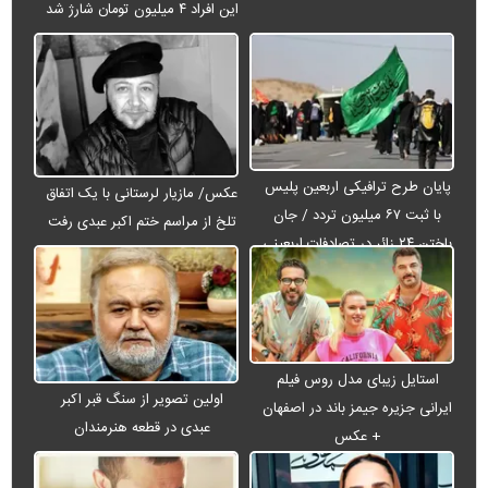
این افراد ۴ میلیون تومان شارژ شد
پایان طرح ترافیکی اربعین پلیس
عکس/ مازیار لرستانی با یک اتفاق
با ثبت ۶۷ میلیون تردد / جان
تلخ از مراسم ختم اکبر عبدی رفت
باختن ۲۴ زائر در تصادفات اربعینی
استایل زیبای مدل روس فیلم
اولین تصویر از سنگ قبر اکبر
ایرانی جزیره جیمز باند در اصفهان
عبدی در قطعه هنرمندان
+ عکس