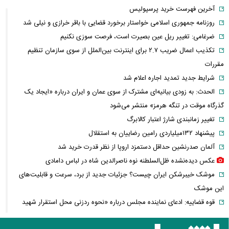
آخرین فهرست خرید پرسپولیس
روزنامه جمهوری اسلامی خواستار برخورد قضایی با باقر خرازی و نیلی شد
ضرغامی: تغییر ریل عین بصیرت است، فرصت سوزی نکنیم
تکذیب اعمال ضریب ۲.۷ برای اینترنت بین‌الملل از سوی سازمان تنظیم
مقررات
شرایط جدید تمدید اجاره اعلام شد
الحدث: به زودی بیانیه‌ای مشترک از سوی عمان و ایران درباره «ایجاد یک
گذرگاه موقت در تنگه هرمز» منتشر می‌شود
تغییر زمانبندی‌ شارژ اعتبار کالابرگ
پیشنهاد ۱۳۲میلیاردی رامین رضاییان به استقلال
آلمان صدرنشین حداقل دستمزد اروپا از نظر قدرت خرید شد
عکس دیده‌نشده ظل‌السلطنه نوه ناصرالدین شاه در لباس دامادی
موشک خیبرشکن ایران چیست؟ جزئیات جدید از برد، سرعت و قابلیت‌های
این موشک
قوه قضاییه: ادعای نماینده مجلس درباره «نحوه ردزنی محل استقرار شهید
لاریجانی» صحت ندارد