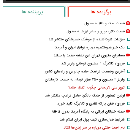
برگزیده ها
پربیننده ها
قیمت سکه و طلا + جدول
قیمت دلار، یورو و سایر ارز‌ها + جدول
جزئیات شوکه‌کننده از موشک خیبرشکن منتشر شد
یک خبر غیرمنتظره درباره توافق ایران و آمریکا
مسافران متروی تهران این نقشه جدید را ببینند
فوری/ کالابرگ ۴ میلیون تومانی واریز شد
آخرین وضعیت ترافیک جاده چالوس و راه‌های کشور
واریز ۴ میلیون و ۲۵۰ هزار تومان به حساب کارمندان
ترور علی لاریجانی چگونه اتفاق افتاد؟
اولین تصاویر از حادثه بالگرد حامل ترامپ منتشر شد
فوری/ قطع یارانه نقدی و کالابرگ کلید خورد
حمله خلبانان ایرانی به پایگاه آمریکا بدون GPS
شرایط فعال‌سازی کیف پول ایران اعلام شد
نام احمد جنتی دوباره بر سر زبان‌ها افتاد