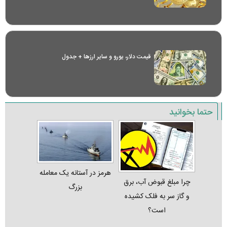
قیمت دلار، یورو و سایر ارز‌ها + جدول
حتما بخوانید
هرمز در آستانه یک معامله
چرا مبلغ قبوض آب، برق
بزرگ
و گاز سر به فلک کشیده
است؟