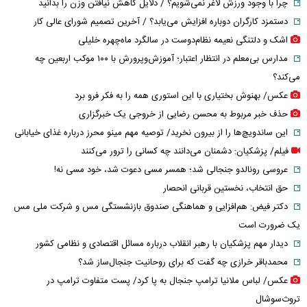
چرا با وجود ورزش لاغر نمی‌شویم؟ / دلایل کاهش نیافتن وزن را بدانید
دستمزد کارگران دوباره افزایش می‌یابد؟ / آخرین تصمیم شورای عالی کار
اشک و دلتنگی نعیمه نظام‌دوست در سالگرد ماه‌چهره خلیلی
مدارس بی‌معلم در انتظار اعتبار؛ آموزش‌وپرورش با ۱۰۰ موکب اربعین چه
می‌کند؟
عکس/ بهنوش بختیاری با این استوری همه را به فکر فرو برد
حذف خبر مربوط به محسن رضایی از خروجی یک خبرگزاری
این ساندویچ‌ها را از بیرون نخرید/ توصیه مهم مینو محرز درباره غذای خیابانی
فیلم/ پزشکیان: دشمنان می‌دانند چه کسانی را ترور می‌کنند
عروسی رونالدو جنجالی شد؛ همسر مسی دعوت شد، خود مسی نه!
حق انتخاب، نخستین قربانی انحصار
دکتر فیض: هم‌افزایی و هماهنگی صندوق بازنشستگی مس و شرکت ملی مس
یک ضرورت است
دیدار مهم پزشکیان با رهبر انقلاب درباره مسائل اقتصادی و نظامی کشور
محمدباقر خرازی چه گفت که برای روحانیت جنجال‌ساز شد؟
عکس/ لباس ملانیا ترامپ جنجال به پا کرد/ پست متفاوت ترامپ در
تروث‌سوشال