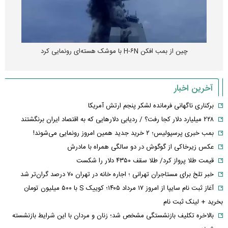
چین از بمب افکن H-۶N با موشک هسته‌ای رونمایی کرد
آخرین اخبار
برکناری ناگهانی فرمانده لشکر پنجم ارتش آمریکا
۲۲۸ میلیارد دلار کجا رفت؟ / ردیابی دلارهایی که به اقتصاد ایران برنگشتند
بمب خبری پرسپولیس؛ ۲ خرید جدید همین امروز رونمایی می‌شوند!
عکس زیرخاکی از گوگوش در دو سالگی همراه با مادرش
قیمت طلا پرواز کرد/ طلا سقف ۴۳۵۰ دلار را شکست
خبر تلخ برای مستاجران تهرانی ؛ اجاره خانه در تهران ۷۰ درصد گران‌تر شد
آغاز ثبت نام سایپا از امروز ۱۷ مرداد ۱۴۰۵؛ کوییک S با ۵۰۰ میلیون تومان
بخرید + لینک ثبت نام
بالاخره تکلیف بازنشستگی مشخص شد؛ زنان و مردان با این شرایط بازنشسته