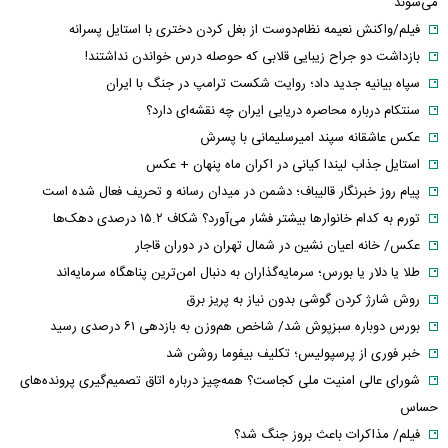
می‌شوند
فیلم/واکنش نعیمه نظام‌دوست از بغل کردن دختری با استایل پسرانه
بازداشت دو جراح زیبایی قلابی که حوصله درس خواندن نداشتند!
سپاه بیانیه جدید داد؛ روایت شکست ترامپ در جنگ با ایران
سنتکام درباره محاصره دریایی ایران چه نقشه‌ای دارد؟
عکس عاشقانه سپند امیرسلیمانی با پسرش
استایل جذاب لیندا کیانی در اکران ماه پنهان + عکس
پیام روز خبرنگار قالیباف؛ دشمن در میدان رسانه و تحریف فعال شده است
تورم به کدام خانوارها بیشتر فشار می‌آورد؟ شکاف ۱۵.۲ درصدی دهک‌ها
عکس/ خانه اعیان نشین در شمال تهران در دوران قاجار
طلا یا دلار یا بورس؛ سرمایه‌گذاران به دنبال امن‌ترین پناهگاه سرمایه‌اند
روش شارژ کردن گوشی بدون نیاز به پریز برق
بورس دوباره سبزپوش شد/ شاخص هم‌وزن به بازدهی ۶۱ درصدی رسید
خبر فوری از پرسپولیس؛ تکلیف بیفوما روشن شد
شورای عالی امنیت ملی کجاست؟ همه‌چیز درباره اتاق تصمیم‌گیری پرونده‌های
حساس
فیلم/ مذاکرات باعث بروز جنگ شد؟