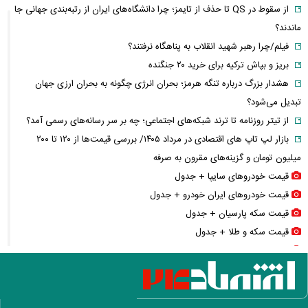
از سقوط در QS تا حذف از تایمز؛ چرا دانشگاه‌های ایران از رتبه‌بندی جهانی جا
ماندند؟
فیلم/چرا رهبر شهید انقلاب به پناهگاه نرفتند؟
بریز و بپاش ترکیه برای خرید ۲۰ جنگنده
هشدار بزرگ درباره تنگه هرمز؛ بحران انرژی چگونه به بحران ارزی جهان
تبدیل می‌شود؟
از تیتر روزنامه تا ترند شبکه‌های اجتماعی؛ چه بر سر رسانه‌های رسمی آمد؟
بازار لپ‌ تاپ‌ های اقتصادی در مرداد ۱۴۰۵/ بررسی قیمت‌ها از ۱۲۰ تا ۲۰۰
میلیون تومان و گزینه‌های مقرون‌ به‌ صرفه
قیمت خودرو‌های سایپا + جدول
قیمت خودرو‌های ایران خودرو + جدول
قیمت سکه پارسیان + جدول
قیمت سکه و طلا + جدول
قیمت بیت کوین و رمزارز‌ها + جدول
قیمت دلار، یورو و سایر ارز‌ها + جدول
سایه جنگ بر مذاکرات توافق هرمز؛ پیام تازه «برادر محسن» چه معنایی دارد؟
فیلم / لحظه ورود عاصم منیر و شهباز شریف به کعبه