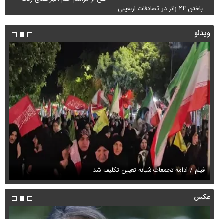
باختن ۲۴ زائر در تصادفات اربعینی
ویدئو
پز
فیلم / ادامه تجمعات شبانه تعیین تکلیف شد
ان
عکس