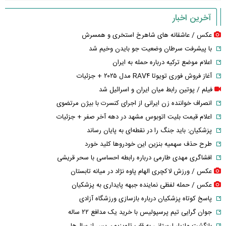
آخرین اخبار
عکس / عاشقانه های شاهرخ استخری و همسرش
با پیشرفت سرطان وضعیت جو بایدن وخیم شد
اعلام موضع ترکیه درباره حمله به ایران
آغاز فروش فوری تویوتا RAV۴ مدل ۲۰۲۵ + جزئیات
فیلم / پوتین رابط میان ایران و اسرائیل شد
انصراف خواننده زن ایرانی از اجرای کنسرت با بیژن مرتضوی
اعلام قیمت بلیت اتوبوس مشهد در دهه آخر صفر + جزئیات
پزشکیان: باید جنگ را در نقطه‌ای به پایان رساند
طرح حذف سهمیه بنزین این خودرو‌ها کلید خورد
افشاگری مهدی طارمی درباره رابطه احساسی با سحر قریشی
عکس / ورزش لاکچری الهام پاوه نژاد در میانه تابستان
عکس / حمله لفظی نماینده جبهه پایداری به پزشکیان
پاسخ کوتاه پزشکیان درباره بازسازی ورزشگاه آزادی
جوان گرایی تیم پرسپولیس با خرید یک مدافع ۲۲ ساله
بازگشت مازیار لرستانی به قاب تلویزیون پس از سال‌ها