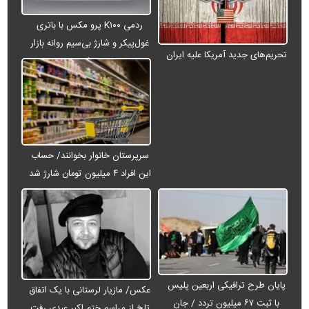
ردمی K۱۰۰ پرو مکس با باتری
غول‌پیکر و شارژ بی‌سیم روانه بازار
تحریم‌های جدید آمریکا علیه ایران
می‌شود
سرپرستان خانوار بخوانند/ حساب
این افراد ۴ میلیون تومان شارژ شد
پایان طرح ترافیکی اربعین پلیس
عکس/ مازیار لرستانی با یک اتفاق
با ثبت ۶۷ میلیون تردد / جان
تلخ از مراسم ختم اکبر عبدی رفت