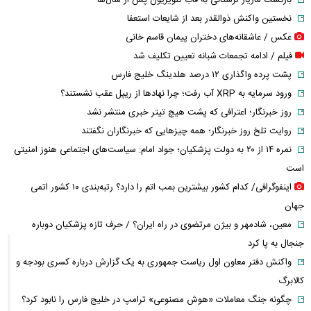
نخستین واکنش ذوالقدر بعد از شایعات استعفا
عکس / عاشقانه‌های دختران پیمان قاسم خانی
فیلم / ادامه تجمعات شبانه تعیین تکلیف شد
پشت پرده واگذاری ۱۲ درصد هلدینگ خلیج فارس
ورود سرمایه به XRP آب رفت؛ چرا نهادها از ریپل عقب نشستند؟
روز خبرنگار؛ اعترافی که پشت هیچ تیتر خبری منتشر نشد
روایت تلخ روز خبرنگار؛ همه چیزهایی که خبرنگاران نگفتند
نمره ۱۴ از ۲۰ به دولت پزشکیان؛ جواد امام: سیاست‌های اجتماعی هنوز امنیتی
است
اینفوگرافی/ کدام کشور بیشترین بمب اتم را دارد؟ رتبه‌بندی ۱۰ کشور اتمی
جهان
معین، شادمهر و بیژن مرتضوی در راه ایران؟ / حرف تازه پزشکیان دوباره
جنجال به پا کرد
واکنش دفتر معاون اول ریاست جمهوری به یک گزارش درباره کسری بودجه و
کالابرگ
چگونه جنگ معاملات «هوش مصنوعی» ترامپ در خلیج فارس را نابود کرد؟