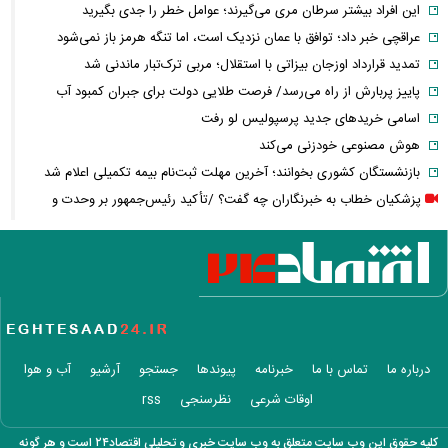
این افراد بیشتر سرطان مری می‌گیرند؛ عوامل خطر را جدی بگیرید
عراقچی خبر داد؛ توافق با عمان نزدیک است، اما تنگه هرمز باز نمی‌شود
تمدید قرارداد اوزجان بیزاتی با استقلال؛ مربی ترک‌تبار ماندنی شد
پاییز پربارش از راه می‌رسد/ فرصت طلایی دولت برای جبران کمبود آب
اسامی خریدهای جدید پرسپولیس لو رفت
هوش مصنوعی خودزنی می‌کند
بازنشستگان کشوری بخوانند؛ آخرین مهلت ثبت‌نام بیمه تکمیلی اعلام شد
پزشکیان خطاب به خبرنگاران چه گفت؟ /تأکید رئیس‌جمهور بر وحدت و
انسجام
شوک تازه به اقتصاد آمریکا / بازار کار آمریکا غافلگیر شد
لیونل مسی عزادار شد + عکس
جوراب‌های شهباز شریف خبرساز شد
بحران گاز جدی شد؛ صنعت گاز برای حل ناترازی سراغ دانش‌بنیان‌ها رفت
کلثوم اکبری در آستانه قصاص؛ ۱۰ حکم قصاص صادر شد، تصمیم نهایی با
درباره ما
تماس با ما
خبرنامه
پیوندها
جستجو
آرشیو
آب و هوا
دیوان عالی
اوقات شرعی
نظرسنجی
rss
کوبا در تاریکی فرو رفت؛ برق کل کشور قطع شد
رقیب آینده F-۳۵ از راه می‌رسد؛ جنگنده نسل ششمی چه مشخصاتی دارد؟
کلیه حقوق این وب سایت متعلق به وب سایت خبری و تحلیلی اقتصاد۲۴ است و هر گونه