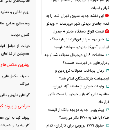
باز هم افزایش می‌یابد؟ / هشدار درباره
فعالیت‌های بدنی ام
گرانی لبنیات
رژیم غذایی و تغذیه
این نقشه جدید متروی تهران شما را به
وعده‌های غذایی سالم
تمام جاهای دیدنی شهر می‌رساند + ویدئو
قیمت انواع دستگاه ماینر + جدول
کنترل دیابت
خبر مهم سردار ابن‌الرضا درباره جنگ
دیابت از عوامل انب
ایران و آمریکا: به‌زودی خواهند فهمید
همچنین از غذا‌های 
معاملات ۶ ارز دیجیتال متوقف شد / چه
رمزارزهایی در فهرست هستند؟
بهترین مکمل‌های 
زمان پرداخت معوقات فروردین و
اردیبهشت بازنشستگان اعلام شد؟
می‌کند.
واردات خودرو از منطقه آزاد تهران؛
مناظره داغی که بازار خودرو را تحت تأثیر
گیاهان دارویی نظیر 
قرار داد
جراحی و پیوند کب
پیش‌بینی جدید دویچه‌ بانک از قیمت
طلا؛ آیا طلا به ۴۷۰۰ دلار می‌رسد؟
پیوند کبد به این مع
کار ببندید و همیشه 
حقوق ۲۷۷۱ یورویی برای کارگران؛ کدام