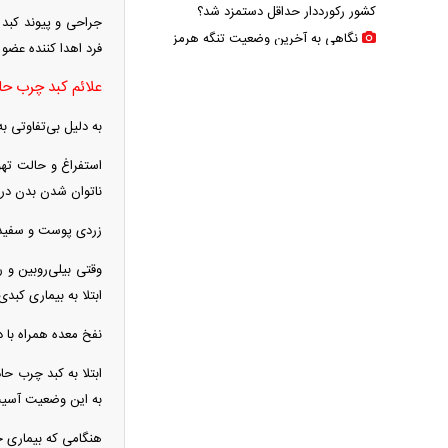
کشور رکورددار حداقل دستمزد شد؟
جراحی و پیوند کبد 
نگاهی به آخرین وضعیت تنگه هرمز
فرد اهدا کننده عضو
آغاز حذف یارانه نقدی و کالابرگ از مرداد
علائم کبد چرب حا
۱۴۰۵؛ چه کسانی دیگر یارانه نمی‌گیرند؟
ترامپ مدعی شد: ایران با من تماس
به دلیل بی‌تفاوتی 
گرفت و برای حمله آماده‌ایم
استفراغ و حالت ته
سانسور عجیب تلویزیون همه را متعجب
ناتوان شدن بدن در د
کرد
شرایط فعال‌سازی کیف پول ایران اعلام
زردی پوست و سفید
شد
وقتی بیلی‌روبین و ر
کالابرگ ۴ میلیون تومانی واریز شد؛
ابتلا به بیماری کبد
راهنمای استعلام و پیگیری برای افراد بدون
نفخ معده همراه با د
یارانه + اینفوگرافی
ترافیک سنگین در جاده چالوس؛ آخرین
ابتلا به کبد چرب حا
وضعیت راه‌های کشور امروز اعلام شد
به این وضعیت آسیت 
استایل جدید صابر ابر در فضای مجازی
هنگامی که بیماری حا
پربازدید شد