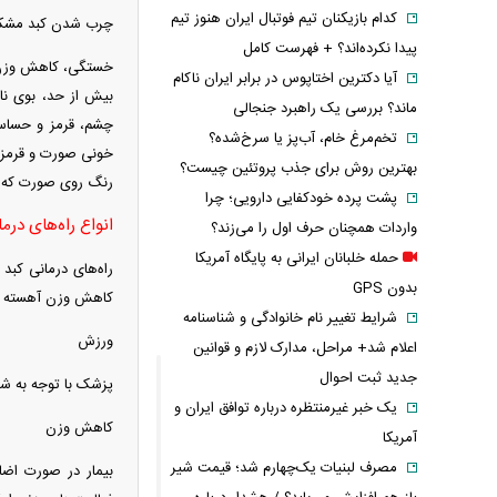
کدام بازیکنان تیم فوتبال ایران هنوز تیم
چرب شدن کبد مشکلاتی 
پیدا نکرده‌اند؟ + فهرست کامل
خستگی، کاهش وزن، 
آیا دکترین اختاپوس در برابر ایران ناکام
بیش از حد، بوی ن
ماند؟ بررسی یک راهبرد جنجالی
چشم، قرمز و حساس 
تخم‌مرغ خام، آب‌پز یا سرخ‌شده؟
خونی صورت و قرمز و
بهترین روش برای جذب پروتئین چیست؟
رنگ روی صورت که ب
پشت پرده خودکفایی دارویی؛ چرا
انواع راه‌های درم
واردات همچنان حرف اول را می‌زند؟
حمله خلبانان ایرانی به پایگاه آمریکا
راه‌های درمانی کب
بدون GPS
کاهش وزن آهسته یه
شرایط تغییر نام خانوادگی و شناسنامه
ورزش
اعلام شد+ مراحل، مدارک لازم و قوانین
جدید ثبت احوال
پزشک با توجه به شرا
یک خبر غیرمنتظره درباره توافق ایران و
کاهش وزن
آمریکا
مصرف لبنیات یک‌چهارم شد؛ قیمت شیر
بیمار در صورت اضاف