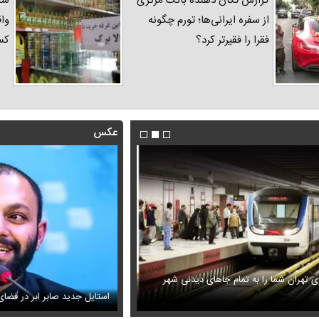
گزارش تکان‌ دهنده بانک مرکزی
شک
از سفره ایرانی‌ها؛ تورم چگونه
واق
فقرا را فقیرتر کرد؟
کس
عکس
 تهران شما را به تمام جاهای دیدنی شهر
ویزیون همه را متعجب کرد
ببینید | سید محمد خاتمی چگونه عم
استایل جدید صابر ابر در فضا