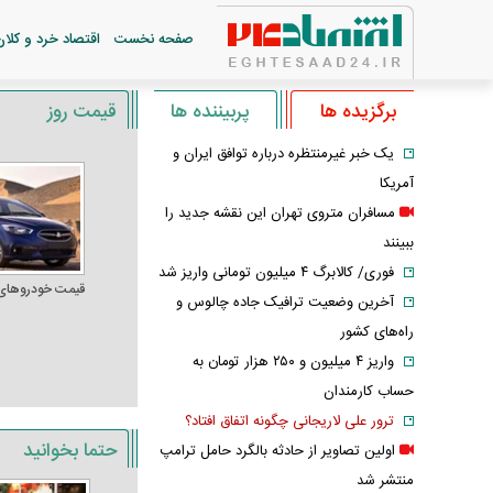
صفحه نخست
اقتصاد خرد و کلان
برگزیده ها
پربیننده ها
قیمت روز
یک خبر غیرمنتظره درباره توافق ایران و
آمریکا
مسافران متروی تهران این نقشه جدید را
ببینند
فوری/ کالابرگ ۴ میلیون تومانی واریز شد
قیمت خودرو‌های
آخرین وضعیت ترافیک جاده چالوس و
راه‌های کشور
واریز ۴ میلیون و ۲۵۰ هزار تومان به
حساب کارمندان
ترور علی لاریجانی چگونه اتفاق افتاد؟
حتما بخوانید
اولین تصاویر از حادثه بالگرد حامل ترامپ
منتشر شد