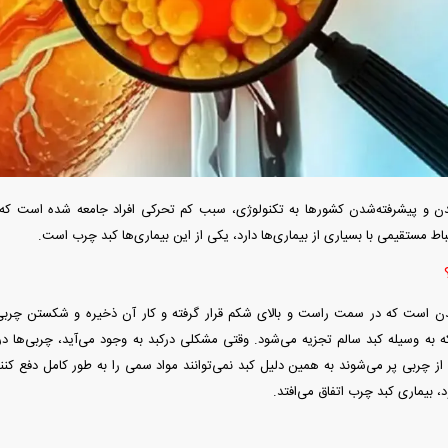
 فوری بهمن دیزل
واردات خودرو از منطقه آزاد تهران؛ مناظره
قیمت خودرو وارد ف
داغی که بازار خودرو را تحت تأثیر قرار داد
واکنش بازار به تح
 و پیشرفته‌شدن کشور‌ها به تکنولوژی، سبب کم تحرکی افراد جامعه شده است که م
اط مستقیمی با بسیاری از بیماری‌ها دارد، یکی از این بیماری‌ها کبد چرب است.
بدن است که در سمت راست و بالای شکم قرار گرفته و کار آن ذخیره و شکستن چربی
که به وسیله کبد سالم تجزیه می‌شود. وقتی مشکلی درکبد به وجود می‌آید، چربی‌ها د
فند؛ قدرت تهدید
رونمایی از پوکو M ۸ پاور با باتری ۸۰۰۰
 از چربی پر می‌شوند به همین دلیل کبد نمی‌توانند مواد سمی را به طور کامل دفع کنن
 است؟
میلی‌آمپرساعتی
رونمای
 بیماری کبد چرب اتفاق می‌افتد.