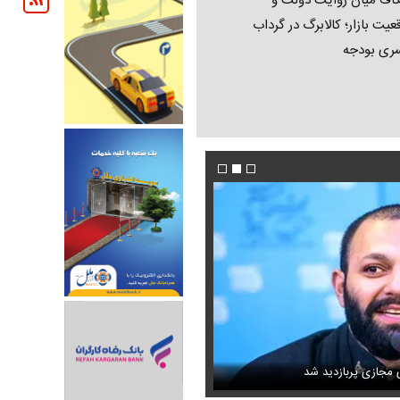
اف میان روایت دولت و
عیت بازار؛ کالابرگ در گرداب
ری بودجه
امه می‌بندد؟
ی مجازی پربازدید شد
حمله خلبانان ایرانی به پایگاه آمریکا بدون GPS
عکس تاریخی ثریا اسفندیاری در کاخ گلستان ۷۵ سال پی