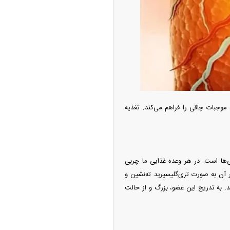
از جدید شد/ اولین
ولات سیاسی + جدول
وجبات چاقی را فراهم می‌کند. تغذیه
‌ها است. در هر وعده غذایی ما چربی
ر آن به صورت تری‌گلیسیرید ته‌نشین و
چین از بمب افکن H-۶N با موشک هسته‌ای
د. به تدریج این عضو، بزرگ و از حالت
ی کرد