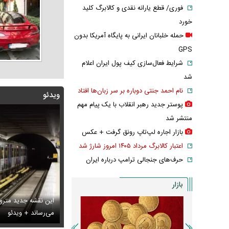
فوری/ قطع یارانه نقدی و کالابرگ کلید
خورد
حمله خلبانان ایرانی به پایگاه آمریکا بدون
GPS
شرایط فعال‌سازی کیف پول ایران اعلام
شد
نام احمد جنتی دوباره بر سر زبان‌ها افتاد
ویدئو
پوستر جدید رهبر انقلاب با یک پیام مهم
منتشر شد
بازار اجاره لپ‌تاپ رونق گرفت + عکس
اعتبار کالابرگ مرداد ۱۴۰۵ امروز شارژ شد
حرف‌های جنجالی ترامپ درباره ایران
بازار
این نقشه جدید متروی
بانان ایرانی به پایگاه آمریکا بدون GPS
س تاریخی ثریا اسفندیاری در کاخ گلستان ۷۵ سال پیش
می‌رساند + ویدئو
سانسور عجیب تل