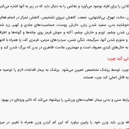
را برای افراد بوجود می‌آورد و علائمی را به دنبال دارد که در زیر به آنها اشاره می‌کنیم
حالت تهوع، بی‌اشتهایی، ضعف، کاهش نیروی تشخیص، کاهش تمرکز در انجام فعالیت‌
اخوشایند بدن، سفید شدن زبان، خارش پوست، حساسیت‌های جلدی و کهیر، زرد شدن
شدن چشم، تورم و خارش چشم، آکنه و جوش قرمز روی چانه‌ها و گونه‌ها و اطراف 
 متورم شدن آنها، سرگیجه، تنگی نفس، سردرد‌های مزمن، قرمزی کف پا همراه با الته
ه خال‌های کبدی معروف است و مهمترین علامت ظاهری در بدن که بزرگ شدن کبد و 
انی کبد چرب
د چرب توسط پزشک متخصص تعیین می‌شود. پزشک به بیمار اقدامات لازم را توصیه می
 قاتل اصلی کبد چرب هستند.
یط سنی و بدنی بیمار، فعالیت‌های ورزشی را پیشنهاد می‌کند که تاثیر ویژه‌ای در بهبود ش
ه وزن باید وزن خود را پایین بیاورد که این کم کردن وزن همراه با تغییر در می