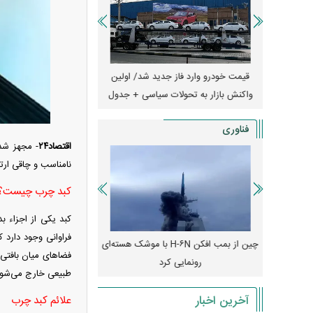
ران؛ مناظره
قیمت خودرو وارد فاز جدید شد/ اولین
آغاز فروش نقدی با تحویل
یر قرار داد
واکنش بازار به تحولات سیاسی + جدول
+ جزئیات
فناوری
اقتصاد۲۴
- مجهز شدن
نامناسب و چاقی ارتب
کبد چرب چیست؟
کبد یکی از اجزاء 
فراوانی وجود دارد 
رونمایی از پوکو M ۸ پاور با باتری ۸۰۰۰
چین از بمب افکن H-۶N با موشک هسته‌ای
پهپاد رهگیر یا موشک پدا
فضا‌های میان بافتی
رونمایی کرد
کدامیک بیشتر
طبیعی خارج می‌شود،
آخرین اخبار
علائم کبد چرب