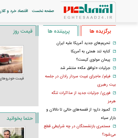
صفحه نخست
اقتصاد خرد و کلان
برگزیده ها
پربیننده ها
قیمت روز
تحریم‌های جدید آمریکا علیه ایران
کنایه تند همتی به آمریکا
پیمان مولوی کیست؟
جزئیات «توافق مکه» منتشر شد
فیلم/ ماجرای غیبت سردار رادان در جلسه
قیمت خودرو‌های
بیت رهبری
فوری/ جزئیات جدید از مذاکرات تنگه
هرمز
کمبود دارو؛ از قفسه‌های خالی تا دلالان و
حتما بخوانید
بازار سیاه
مستمری بازنشستگان در چه شرایطی قطع
می‌شود؟