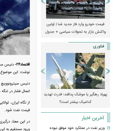
ران؛ مناظره
قیمت خودرو وارد فاز جدید شد/ اولین
هجوم خودروسازان چینی 
یر قرار داد
واکنش بازار به تحولات سیاسی + جدول
کارخانه‌های بحران‌زده نجا
فناوری
اقتصاد۲۴-
دنیس سیتر
نوشت: این موضوع بس
دنیس سیترونوویچ در
اعمال فشار در تنگه ه
فکن H-۶N با موشک هسته‌ای
پهپاد رهگیر یا موشک پدافند؛ قدرت تهدید
کدامیک بیشتر است؟
میلی‌آمپرسا
از نگاه ایران، توان
قیمت نفت شود.
آخرین اخبار
در این معنا، درگیر
وزیر نفت در عملکرد خود موفق نبوده
ورود مستقیم به این