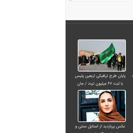
پایان طرح ترافیکی اربعین پلیس
با ثبت ۶۷ میلیون تردد / جان
باختن ۲۴ زائر در تصادفات
اربعینی
عکس پربازدید از استایل سنتی و