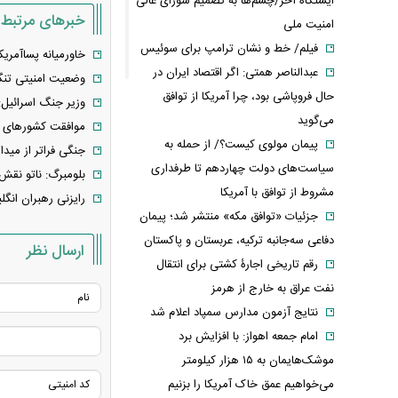
ایستگاه آخر/چشم‌ها به تصمیم شورای عالی
خبرهای مرتبط
امنیت ملی
فیلم/ خط و نشان ترامپ برای سوئیس
خاورمیانه پساآمری
عبدالناصر همتی: اگر اقتصاد ایران در
وضعیت امنیتی تنگه هر
حال فروپاشی بود، چرا آمریکا از توافق
وزیر جنگ اسرائیل: 
می‌گوید
موافقت کشورهای ار
پیمان مولوی کیست؟/ از حمله به
جنگی فراتر از میدا
سیاست‌های دولت چهاردهم تا طرفداری
بلومبرگ: ناتو نقش 
مشروط از توافق با آمریکا
رایزنی رهبران انگل
جزئیات «توافق مکه» منتشر شد؛ پیمان
دفاعی سه‌جانبه ترکیه، عربستان و پاکستان
ارسال نظر
رقم تاریخی اجارۀ کشتی برای انتقال
نفت عراق به خارج از هرمز
نتایج آزمون مدارس سمپاد اعلام شد
امام‌ جمعه اهواز: با افزایش برد
موشک‌هایمان به ۱۵ هزار کیلومتر
می‌خواهیم عمق خاک آمریکا را بزنیم