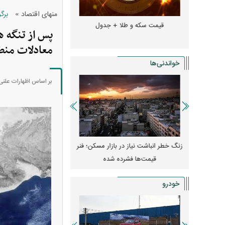
»
منهای اقتصاد
برگ
و + جدول
قیمت سکه و طلا + جدول
قیمت دلار، یورو و سایر 
پس از تنگه ه
معادلات منط
خواندنی‌ها
بر اساس اظهارات علنی 
پیش‌بینی بورس امروز دوشنبه ۱۲ مرداد ماه
زنگ خطر انباشت نیاز در بازار مسکن؛ فنر
کارنامه مردود محسن پاک‌ ن
قیمت‌ها فشرده شده
درآمد ارزی تا بازی با 
خودرو