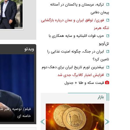
ترکیه، عربستان و پاکستان در آستانه
پیمان دفاعی
فوری/ توافق ایران و عمان درباره بازگشایی
تنگه هرمز
حزب قوات اللبنانیه و سایه همکاری با
تل‌آویو
ویدئو
ایران در جنگ، چگونه امنیت غذایی را
تامین کرد؟
بیشترین تورم تاریخ ایران برای دهک دوم
افزایش اعتبار کالابرگ جدی شد
قیمت سکه و طلا + جدول
بازار
فیلم/ توصیه رهبر ش
خط و نشان ترامپ برای سوئیس
س دیده‌نشده ظل‌السلطنه نوه ناصرالدین شاه در لباس دامادی
خامنه ای
سانسور عجیب تل