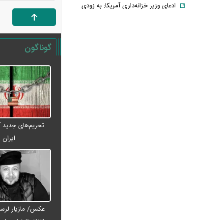
ادعای وزیر خزانه‌داری آمریکا: به زودی
شاهد توافق با ایران خواهیم بود
حمله ۶ قلاده سگ به کودک ۹ ساله در
سنندج
گوناگون
رسانه اماراتی: دور هفتم مذاکرات لبنان
و اسرائیل؛ بدون توافق، بدون عقب‌نشینی
یک لایحه، هزار سؤال؛ سهم ایران از خزر
واقعاً در خطر است؟
با وجود جنگ و تحریم می‌توان شرایط
اقتصادی را بهبود بخشید
تحریم‌های جدید آم
خبر مهم برای بازنشستگان/ شرط جدید
ایران
بازنشستگی اعلام شد
قیمت انواع لپ تاپ ام اس آی MSI +
جدول
فیلم/ ترامپ: در نظرسنجی‌های اقتصادی
باید بیش از ۱۰۰ درصد رأی داشته باشم
عکس/ مازیار لرست
آتلانتیک: تاب‌آوری ایران دولت ترامپ