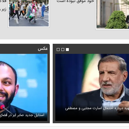
خود موفق نبوده است
فلاک
زیر 
عکس
هید درباره احتمال اسارت مجتبی و مصطفی
فیلم/پزشکیان:از قالیباف خواهش کر
ویزیون همه را متعجب کرد
شود
استایل جدید صابر ابر در فضا