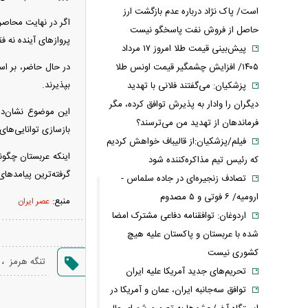
است/ پاک نژاد درباره عدم بازگشت ارز
اگر در نهایت محاص
حاصل از فروش نفت پاسخگو نیست
پرواز‌های آینده نه 
پیش‌بینی قیمت طلا امروز ۱۷ مرداد
۱۴۰۵/ افزایش چشمگیر قیمت اونس طلا
در حال حاضر، بر اس
بپذیرند.
پزشکیان: می‌گفتند فلانی با تهدید
دیگران را وادار به پذیرش توافق کرده، مگر
این موضوع نشان‌د
فرماندهان از تهدید من می‌ترسند؟
بازسازی توانایی‌های
فیلم/پزشکیان:از قالیباف خواهش کردیم
اینکه عربستان چگون
که رئیس تیم مذاکره‌کننده شود
گرفته‌ترین پیامد‌ها
تصادف زنجیره‌ای در جاده سلماس -
ارومیه/ ۶ فوتی و ۵ مصدوم
منبع:
عصر ایران
اردوغان: توافقنامه دفاعی مشترک امضا
شده با عربستان و پاکستان علیه هیچ
کشوری نیست
،
تنگه هرمز
تحریم‌های جدید آمریکا علیه ایران
توافق سه‌جانبه ایران، عمان و آمریکا در