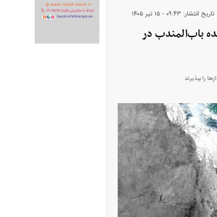
تاریخ انتشار: ۰۹:۴۳ - ۱۵ تير ۱۴۰۵
ران خودرو + جدول
قیمت سکه و طلا + جدول
ده باب‌المندب در
ا را بپذیرند.