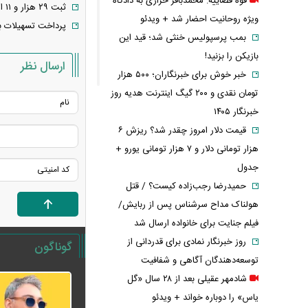
قوه قضاییه: محمدباقر خرازی به دادگاه
ثبت ۲۹ هزار و ۱۱ ازدواج در جنگ تحمیلی اخیر
ویژه روحانیت احضار شد + ویدئو
پرداخت تسهیلات ب
بمب پرسپولیس خنثی شد؛ قید این
بازیکن را بزنید!
ارسال نظر
خبر خوش برای خبرنگاران؛ ۵۰۰ هزار
تومان نقدی و ۲۰۰ گیگ اینترنت هدیه روز
خبرنگار ۱۴۰۵
قیمت دلار امروز چقدر شد؟ ریزش ۶
هزار تومانی دلار و ۷ هزار تومانی یورو +
جدول
حمیدرضا رجب‌زاده کیست؟ / قتل
هولناک مداح سرشناس پس از ربایش/
فیلم جنایت برای خانواده ارسال شد
روز خبرنگار نمادی برای قدردانی از
گوناگون
توسعه‌دهندگان آگاهی و شفافیت
شادمهر عقیلی بعد از ۲۸ سال «گل
یاس» را دوباره خواند + ویدئو