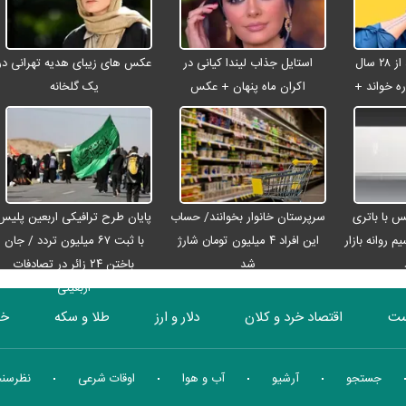
شادمهر عقیلی بعد از ۲۸ سال
استایل جذاب لیندا کیانی در
عکس های زیبای هدیه تهرانی در
ه خواند +
اکران ماه پنهان + عکس
یک گلخانه
رو مکس با باتری
سرپرستان خانوار بخوانند/ حساب
پایان طرح ترافیکی اربعین پلیس
م روانه بازار
این افراد ۴ میلیون تومان شارژ
با ثبت ۶۷ میلیون تردد / جان
شد
باختن ۲۴ زائر در تصادفات
اربعینی
ست
اقتصاد خرد و کلان
دلار و ارز
طلا و سکه
خو
بورس
انرژی
چندرسانه ای
منهای اقتصاد
جستجو
آرشیو
آب و هوا
اوقات شرعی
نظرسن