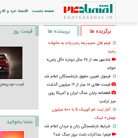
صفحه نخست
اقتصاد خرد و کلان
برگزیده ها
پربیننده ها
قیمت روز
فیلم قتل حمیدرضا رجب‌زاده به خانواده
رسید
شادمهر بعد از ۲۸ سال دوباره «گل یاس»
خواند
فرمول تعیین حقوق بازنشستگان اعلام شد
قیمت طلای ۱۸ عیار از ۱۹ میلیون گذشت
قیمت خودرو‌های
قطعنامه پایان جنگ ایران و آمریکا روی
میز ترامپ
آغاز ثبت نام کوییک S با ۵۰۰ میلیون
تومان+ لینک
حتما بخوانید
شرایط بازنشستگی زنان و مردان اعلام شد
فیلم/ مذاکرات باعث بروز جنگ شد؟