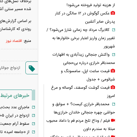
برخلاف نسل‌های گذ
از هزینه تولید فروخته می‌شود!
شده مسیر سنتی آشنا
عکس گوگوش در ۱۲ سالگی در کنار
پدرش صابر آتشین
روندی که کارشناسان
کالابرگ مرداد چه زمانی شارژ می‌شود؟ /
تغییر زمان واریز اعتبار برخی خانوارها به
منبع:
اقتصاد نیوز
شهریور
واکنش جنجالی زیدآبادی به اظهارات
محمدباقر خرازی درباره بی‌حجابی
ازدواج جوانا
قیمت ساعت اپل، سامسونگ و
شیائومی + جدول
قیمت گوشت گوسفند، گوساله و مرغ
خبرهای مرتبط
امروز
محمدباقر خرازی کیست؟ + سوابق و
ماجرای عدد بحث‌برانگیز ۱۸ میلیون مجرد در ایران؛کارشناسان درباره صحت 
حواشی چهره جنجالی خاندان خرازی‌ها
ازدواج در ایرانِ ۱۴۰۵ چند میلیارد آب می‌خورد؟
فیلم / وداع تلخ مردم قم با داماد محبوب
سقوط آرام جمعیت ا
مبتلا به سندرم داون
از «جامعه امید» ت