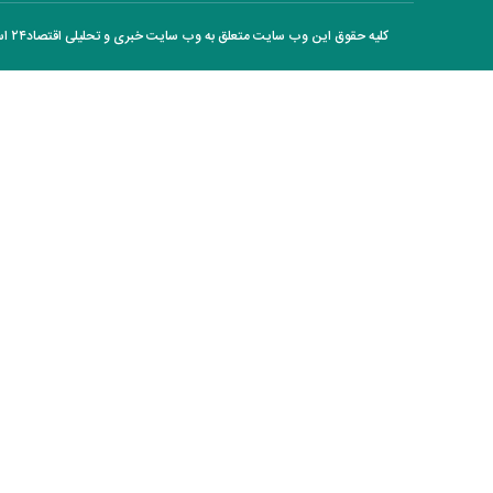
خبر مهم از ترامپ؛ نیروی زمینی آمریکا
کلیه حقوق این وب سایت متعلق به وب سایت خبری و تحلیلی اقتصاد۲۴ است و هر گونه کپی برداری با ذکر منبع بلا مانع است.
به ایران اعزام می‌شود یا نه؟
جاسوس پرسپولیس لو رفت؟ / خط و
نشان تند تارتار برای افشای اخبار رختکن
آمریکا برای پایان جنگ با ایران قطعنامه
داد؛ تصمیم با ترامپ است + عکس
مرغ ناگهان گران شد! / پشت‌پرده
جهش قیمت مرغ چیست؟
امتیاز واردات خودرو ۳ میلیارد تومان! /
رانت جدید در بازار خودرو چیست؟
برنج چند شد؟/ قیمت جدید برنج
ایرانی، هندی و پاکستانی اعلام شد
فیلم/سحر دولتشاهی با این ویدئو بیشتر
محبوب شد
بورس ترکاند/ شاخص کل ۱۲۴ هزار
واحد جهش کرد و ۵.۵ میلیونی شد