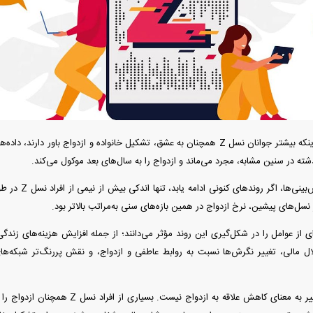
آغاز ثبت نام سایپا از امروز ۱۷ مرداد ۱۴۰۵؛
واردات خودرو گران‌تر شد/ جهش گواهی
میلیون تومان بخرید + لینک
اسقاط و محدودیت جدید در مناطق آزاد
جدید در بازار
با وجود اینکه بیشتر جوانان نسل Z همچنان به عشق، تشکیل خانواده و ازدواج باو
ته در سنین مشابه، مجرد می‌ماند و ازدواج را به سال‌های بعد موکول می‌کند.
بر اساس برخی پیش‌ب
سل‌های پیشین، نرخ ازدواج در همین بازه‌های سنی به‌مراتب بالاتر بود.
فند؛ قدرت تهدید
رونمایی از پوکو M ۸ پاور با باتری ۸۰۰۰
ی از عوامل را در شکل‌گیری این روند مؤثر می‌دانند؛ از جمله افزایش هزینه‌های زندگ
 است؟
میلی‌آمپرساعتی
رونمای
لال مالی، تغییر نگرش‌ها نسبت به روابط عاطفی و ازدواج، و نقش پررنگ‌تر شبکه‌ه
با این حال، این تغییر به معنای کاهش علاقه به