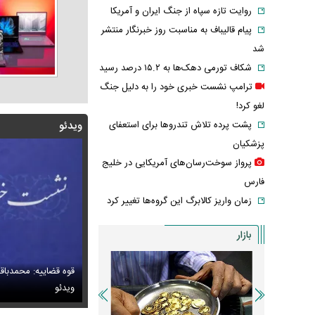
روایت تازه سپاه از جنگ ایران و آمریکا
پیام قالیباف به مناسبت روز خبرنگار منتشر
شد
شکاف تورمی دهک‌ها به ۱۵.۲ درصد رسید
ترامپ نشست خبری خود را به دلیل جنگ
لغو کرد!
پشت پرده تلاش تندروها برای استعفای
ویدئو
پزشکیان
پرواز سوخت‌رسان‌های آمریکایی در خلیج
فارس
زمان واریز کالابرگ این گروه‌ها تغییر کرد
بازار
قوه قضاییه: محمدباق
س/ خانه اعیان نشین در شمال تهران در دوران قاجار
 وداع تلخ مردم قم با داماد محبوب مبتلا به سندرم داون
ویدئو
عکس گوگوش در ۱۲ سالگی در کنار پدرش صابر 