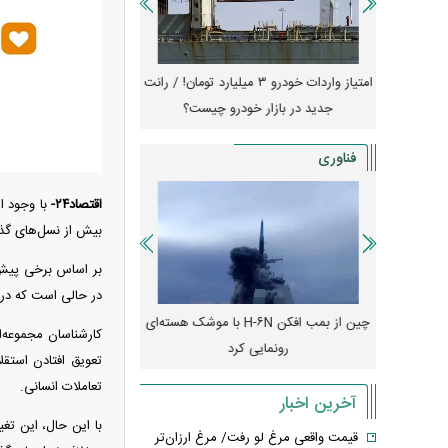
جهش گواهی
امتیاز واردات خودرو ۳ میلیارد تومان! / رانت
ناطق آزاد
جدید در بازار خودرو چیست؟
کوییک S با ۵۰۰ 
ثبت نام
فناوری
اقتصاد۲۴-
بیش از نسل‌های گذش
در حالی است که در ن
رونمایی از پوکو M ۸ پاور با باتری ۸۰۰۰
چین از بمب افکن H-۶N با موشک هسته‌ای
پهپاد رهگیر یا موشک پدا
کارشناسان مجموعه‌ا
رونمایی کرد
کدامیک بیشتر
تعویق افتادن استق
تعاملات انسانی.
آخرین اخبار
قیمت واقعی مرغ لو رفت/ مرغ ارزان‌تر