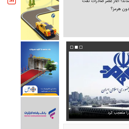
ند؛ آغاز عصر صادرات نفت
دون هرمز؟
 حذف نمی‌کردیم، قطعاً قحطی
فیلم/ توصیه رهبر شهید درباره احتمال اسارت م
را متعجب کرد
خامنه ای
استایل جدید صابر ابر در فضای مجازی پرباز