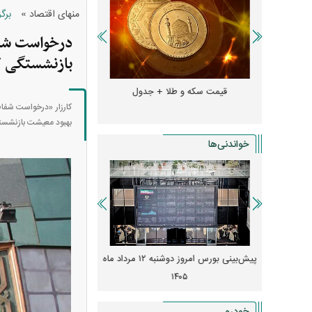
»
منهای اقتصاد
برگ
بازنشستگی 
و + جدول
قیمت سکه و طلا + جدول
قیمت دلار، یورو و سایر 
بهبود معیشت بازنشست
خواندنی‌ها
 از افت شدید
پیش‌بینی بورس امروز دوشنبه ۱۲ مرداد ماه
زنگ خطر انباشت نیاز در 
و نصب‌ها
۱۴۰۵
قیمت‌ها فشرده