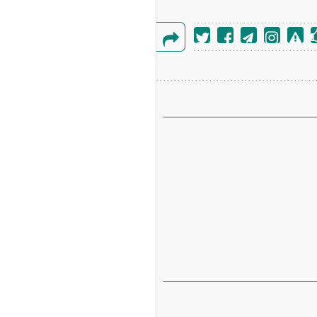
گزارش
خطا