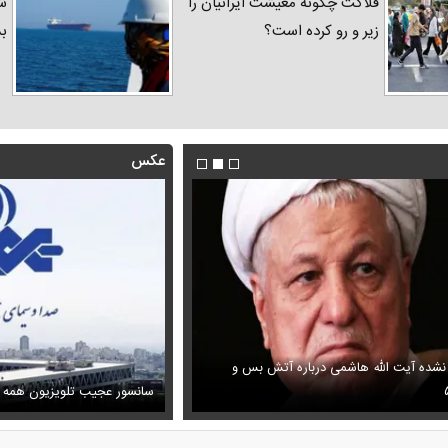
فلاکت چگونه معیشت ایرانیان را
شد
زیر و رو کرده است؟
ب
عکس
 نشده آیت الله هاشمی درباره آتش بس و
فیلم/ پزشکیان: اگر ارز ترجیحی را
ظل‌السلطنه نوه ناصرالدین شاه در لباس دامادی
پیش می‌آمد
سانسور عجیب تلویزیون همه 