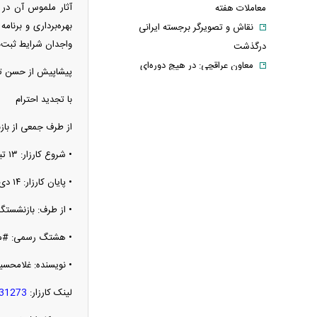
آثار ملموس آن در ز
معاملات هفته
بهره‌برداری و برنا
نقاش و تصویرگر برجسته ایرانی
واجدان شرایط ثبت‌نا
درگذشت
معاون عراقچی: در هیچ دوره‌ای
پیشاپیش از حسن توج
هماهنگی بین میدان و دیپلماسی را مانند
با تجدید احترام
حال حاضر نداشتیم
وزارت دفاع چین: به نوسازی ارتش در
از طرف جمعی از با
بالاترین سطح ادامه خواهیم داد
• شروع کارزار: ۱۳ تیر ۱۴۰۵
جزئیات توافق‌نامه دفاع مشترک مکه/ هر
گونه حملهٔ مسلحانه به هر یک از کشورها،
• پایان کارزار: ۱۴ دی ۱۴۰۵
حمله به هر سه کشور
• از طرف: بازنشستگ
وزارت خارجه پاکستان: پیمان دفاعی با
ریاض و آنکارا برای تقویت امنیت منطقه
• هشتگ رسمی: #مط
امضا شد
• نویسنده: غلامحسی
اذعان ترامپ به تاثیر جنگ با ایران بر
لینک کارزار:
331273
انتخابات میان دوره‌ای آمریکا
بازار ارزهای دیجیتال در نوسان/