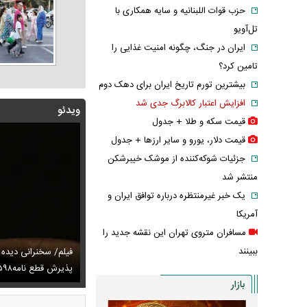
حزب قوات اللبنانیه و سایه همکاری با
تل‌آویو
ایران در جنگ، چگونه امنیت غذایی را
تامین کرد؟
بیشترین تورم تاریخ ایران برای دهک دوم
افزایش اعتبار کالابرگ جدی شد
ویدئو
قیمت سکه و طلا + جدول
قیمت دلار، یورو و سایر ارز‌ها + جدول
جزئیات شوکه‌کننده از موشک خیبرشکن
منتشر شد
یک خبر غیرمنتظره درباره توافق ایران و
آمریکا
مسافران متروی تهران این نقشه جدید را
ببینند
توصیه رهبر شهید درباره احتمال اسارت مجتبی و مصطفی
فیلم/ سخنرانی دیده
ای
تایل جدید صابر ابر در فضای مجازی پربازدید شد
پذیرش قطع نامه۵۹۸
عکس دیده‌نشده 
بازار