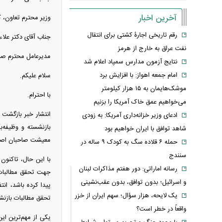
آخرین اخبار
وزیر محترم تعاون، ک
رقم تاریخی اجارۀ کشتی برای انتقال
جناب آقای دکتر علاء
نفت عراق به خارج از هرمز
مدیرعامل محترم ص
نتایج آزمون مدارس سمپاد اعلام شد
امام‌ جمعه اهواز: با افزایش برد
سلام علیکم.
موشک‌هایمان به ۱۵ هزار کیلومتر
با احترام.
می‌خواهیم عمق خاک آمریکا را بزنیم
ادعای وزیر خزانه‌داری آمریکا: به زودی
بازنشسته و وظیفه‌
شاهد توافق با ایران خواهیم بود
معیشت صاحبان اصل
حمله ۶ قلاده سگ به کودک ۹ ساله در
سنندج
با این حال، تاکنون
رسانه اماراتی: دور هفتم مذاکرات لبنان
جهت تحقق مطالبات ب
و اسرائیل؛ بدون توافق، بدون عقب‌نشینی
پیدا کرده باشد، ان
یک لایحه، هزار سؤال؛ سهم ایران از خزر
تحقق مطالبات بازنش
واقعاً در خطر است؟