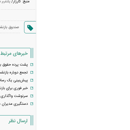
منبع:
کارزار/
پلتفرم 
بیت‌کوین ۶۴ هزار دلاری و هشدار درباره
کلاهبرداری رمزارزی
لغو افزایش تعرفه و تصاعد پلکانی بهای
صندوق بازن
برق مشترکین کشاورزی
سی‌ان‌ان: توافق ایران و عمان به معنای
بازگشایی تنگه نیست / آمریکا باید شروط
خبرهای مرتبط
بیشتری را برآورده کند
فعال‌سازی کیف پول ایران با یک کد
پشت پرده حقوق باز
دستوری/ انتقال وجه با شماره تلفن همراه
تجمع دوباره بازنش
فیلم/ سردار کوثری: جلسه بیت رهبری
پیش‌بینی یک رسانه از سرنوشت 
با اصرار شمخانی/ ماجرای غیبت سردار
خبر فوری برای بازنشستگان / نتی
رادان!
سرنوشت واگذاری ۲ شرکت صندوق‌های بازنشستگی؛ گزارش دیوان محاسبات منتشر ش
فوری/ جزئیات جدید از مذاکرات تنگه
دستگیری مدیران م
هرمز/ انطباق با حقوق بین‌الملل و ممنوعیت
عبور ناوهای آمریکا
ارسال نظر
سردار آزمون در استقلال؟ / ماجرای