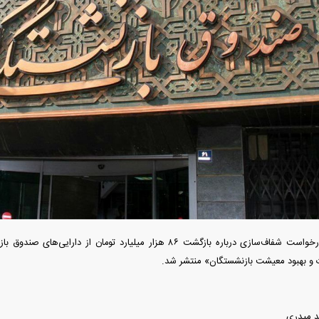
دید شد/ اولین
هجوم خودروسازان چینی به اروپا؛ آیا
واردات خودرو از منطق
 سیاسی + جدول
کارخانه‌های بحران‌زده نجات پیدا می‌کنند؟
داغی که بازار خودرو ر
کارزار «درخواست شفاف‌سازی درباره بازگشت ۸۶ هزار میلیارد تومان از
و بهبود معیشت بازنشستگان» منتشر شد.
فند؛ قدرت تهدید
رونمایی از پوکو M ۸ پاور با باتری ۸۰۰۰
 است؟
میلی‌آمپرساعتی
رونمای
د میدری