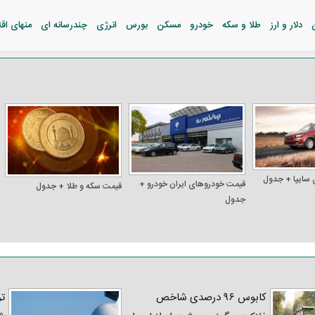
دلار و ارز
طلا و سکه
خودرو
مسکن
بورس
انرژی
چندرسانه ای
منهای اق
 سایپا + جدول
قیمت خودرو‌های ایران خودرو +
قیمت سکه و طلا + جدول
جدول
کابوس ۹۶ درصدی شاخص
تر