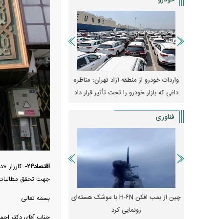
خودرو
وپا؛ آیا
واردات خودرو از منطقه آزاد تهران؛ مناظره
قیمت خودرو وارد فاز ج
دا می‌کنند؟
داغی که بازار خودرو را تحت تأثیر قرار داد
واکنش بازار به تحولات
فناوری
اقتصاد۲۴-
جهت تحقق مطالبات 
رونمایی از پوکو M ۸ پاور با باتری ۸۰۰۰
چین از بمب افکن H-۶N با موشک هسته‌ای
پهپاد رهگیر یا موشک پدا
بسمه تعالی
رونمایی کرد
کدامیک بیشتر
جناب آقای دکتر احم