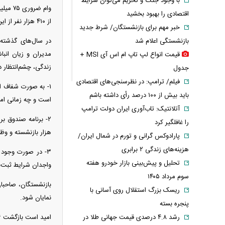
با وجود جنگ و تحریم می‌توان شرایط
اقتصادی را بهبود بخشید
از ۴۱۰ هزار نفر از این تسهیلات محروم مانده‌اند.
خبر مهم برای بازنشستگان/ شرط جدید
بازنشستگی اعلام شد
در سال‌های گذشته،
مدیران و زیان انب
قیمت انواع لپ تاپ ام اس آی MSI +
زندگی، چشم‌انتظار
جدول
فیلم/ ترامپ: در نظرسنجی‌های اقتصادی
باید بیش از ۱۰۰ درصد رأی داشته باشم
است و چه زمانی امک
آتلانتیک: تاب‌آوری ایران دولت ترامپ
را غافلگیر کرد
هزار بازنشسته و وظی
پارادوکس گرانی و تورم در شمال ایران/
هزینه‌های زندگی ۲ برابری
۳- در صورت وجود ا
تحلیل و پیش‌بینی بازار خودرو هفته
واجدان شرایط ثبت‌نا
سوم مرداد ۱۴۰۵
بازنشستگان، صاحبان
ریسک بزرگ استقلال روی آسانی با
نمایان شود.
پنجره بسته
رشد ۴.۸ درصدی قیمت جهانی طلا در