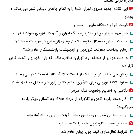
درباره گرانی لبنیات
این نقشه جدید متروی تهران شما را به تمام جاهای دیدنی شهر می‌رساند +
ویدئو
قیمت انواع دستگاه ماینر + جدول
خبر مهم سردار ابن‌الرضا درباره جنگ ایران و آمریکا: به‌زودی خواهند فهمید
معاملات ۶ ارز دیجیتال متوقف شد / چه رمزارزهایی در فهرست هستند؟
زمان پرداخت معوقات فروردین و اردیبهشت بازنشستگان اعلام شد؟
واردات خودرو از منطقه آزاد تهران؛ مناظره داغی که بازار خودرو را تحت تأثیر
قرار داد
پیش‌بینی جدید دویچه‌ بانک از قیمت طلا؛ آیا طلا به ۴۷۰۰ دلار می‌رسد؟
حقوق ۲۷۷۱ یورویی برای کارگران؛ کدام کشور رکورددار حداقل دستمزد شد؟
نگاهی به آخرین وضعیت تنگه هرمز
آغاز حذف یارانه نقدی و کالابرگ از مرداد ۱۴۰۵؛ چه کسانی دیگر یارانه
نمی‌گیرند؟
ترامپ مدعی شد: ایران با من تماس گرفت و برای حمله آماده‌ایم
سانسور عجیب تلویزیون همه را متعجب کرد
شرایط فعال‌سازی کیف پول ایران اعلام شد