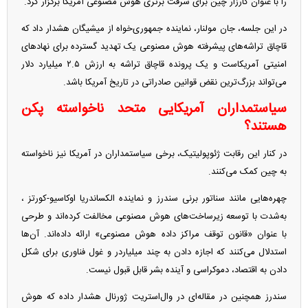
را با عنوان کارزار چین برای سرقت برتری هوش مصنوعی آمریکا برگزار کرد.
در این جلسه، جان مولنار، نماینده جمهوری‌خواه از میشیگان هشدار داد که
قاچاق تراشه‌های پیشرفته هوش مصنوعی یک تهدید گسترده برای نهادهای
امنیتی آمریکاست و یک پرونده قاچاق تراشه به ارزش ۲.۵ میلیارد دلار
می‌تواند بزرگ‌ترین نقض قوانین صادراتی در تاریخ آمریکا باشد.
سیاستمداران آمریکایی متحد ناخواسته پکن
هستند؟
در کنار این رقابت ژئوپولیتیک، برخی سیاستمداران در آمریکا نیز ناخواسته
به چین کمک می‌کنند.
چهره‌هایی مانند سناتور برنی سندرز و نماینده الکساندریا اوکاسیو-کورتز ،
به‌شدت با توسعه زیرساخت‌های هوش مصنوعی مخالفت کرده‌اند و طرحی
با عنوان «قانون توقف مراکز داده هوش مصنوعی» ارائه داده‌اند. آن‌ها
استدلال می‌کنند که اجازه دادن به چند میلیاردر و غول فناوری برای شکل
دادن به اقتصاد، دموکراسی و آینده بشر قابل قبول نیست.
سندرز همچنین در مقاله‌ای در وال‌استریت ژورنال هشدار داده که هوش