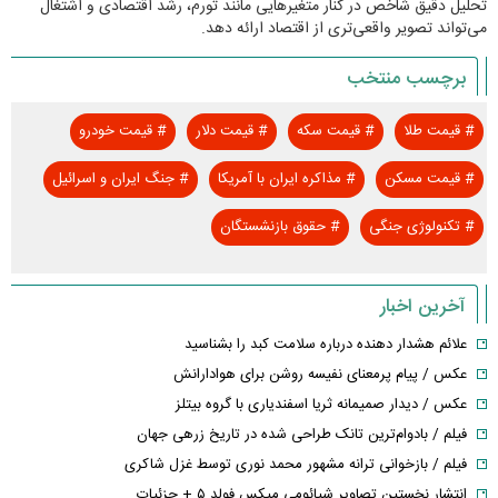
تحلیل دقیق شاخص در کنار متغیرهایی مانند تورم، رشد اقتصادی و اشتغال
می‌تواند تصویر واقعی‌تری از اقتصاد ارائه دهد.
برچسب منتخب
#
قیمت طلا
#
قیمت سکه
#
قیمت دلار
#
قیمت خودرو
#
قیمت مسکن
#
مذاکره ایران با آمریکا
#
جنگ ایران و اسرائیل
#
تکنولوژی جنگی
#
حقوق بازنشستگان
آخرین اخبار
علائم هشدار دهنده درباره سلامت کبد را بشناسید
عکس / پیام پرمعنای نفیسه روشن برای هوادارانش
عکس / دیدار صمیمانه ثریا اسفندیاری با گروه بیتلز
فیلم / بادوام‌ترین تانک طراحی شده در تاریخ زرهی جهان
فیلم / بازخوانی ترانه مشهور محمد نوری توسط غزل شاکری
انتشار نخستین تصاویر شیائومی میکس فولد ۵ + جزئیات