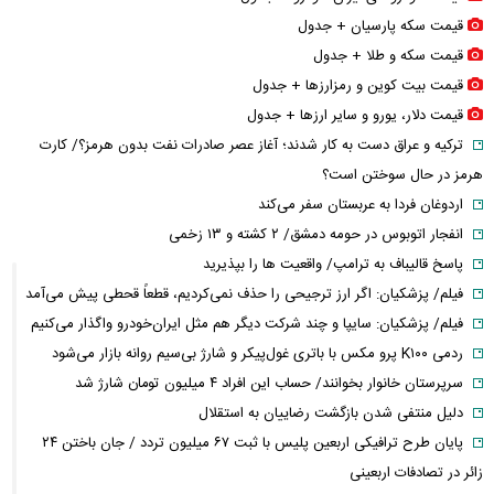
قیمت سکه پارسیان + جدول
قیمت سکه و طلا + جدول
قیمت بیت کوین و رمزارز‌ها + جدول
قیمت دلار، یورو و سایر ارز‌ها + جدول
ترکیه و عراق دست به کار شدند؛ آغاز عصر صادرات نفت بدون هرمز؟/ کارت
هرمز در حال سوختن است؟
اردوغان فردا به عربستان سفر می‌کند
انفجار اتوبوس در حومه دمشق/ ۲ کشته و ۱۳ زخمی
پاسخ قالیباف به ترامپ/ واقعیت ها را بپذیرید
فیلم/ پزشکیان: اگر ارز ترجیحی را حذف نمی‌کردیم، قطعاً قحطی پیش می‌آمد
فیلم/ پزشکیان: سایپا و چند شرکت دیگر هم مثل ایران‌خودرو واگذار می‌کنیم
ردمی K۱۰۰ پرو مکس با باتری غول‌پیکر و شارژ بی‌سیم روانه بازار می‌شود
سرپرستان خانوار بخوانند/ حساب این افراد ۴ میلیون تومان شارژ شد
دلیل منتفی شدن بازگشت رضاییان به استقلال
پایان طرح ترافیکی اربعین پلیس با ثبت ۶۷ میلیون تردد / جان باختن ۲۴
زائر در تصادفات اربعینی