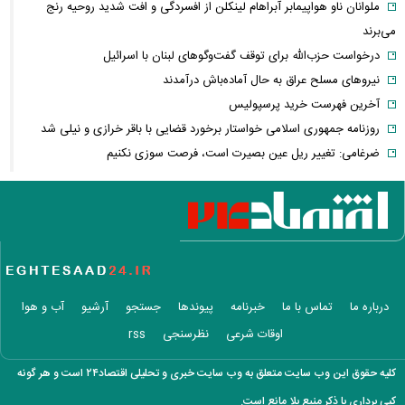
ملوانان ناو هواپیمابر آبراهام لینکلن از افسردگی و افت شدید روحیه رنج
می‌برند
درخواست حزب‌الله برای توقف گفت‌وگوهای لبنان با اسرائیل
نیروهای مسلح عراق به حال آماده‌باش درآمدند
آخرین فهرست خرید پرسپولیس
روزنامه جمهوری اسلامی خواستار برخورد قضایی با باقر خرازی و نیلی شد
ضرغامی: تغییر ریل عین بصیرت است، فرصت سوزی نکنیم
تکذیب اعمال ضریب ۲.۷ برای اینترنت بین‌الملل از سوی سازمان تنظیم
مقررات
شرایط جدید تمدید اجاره اعلام شد
الحدث: به زودی بیانیه‌ای مشترک از سوی عمان و ایران درباره «ایجاد یک
گذرگاه موقت در تنگه هرمز» منتشر می‌شود
تغییر زمانبندی‌ شارژ اعتبار کالابرگ
درباره ما
تماس با ما
خبرنامه
پیوندها
جستجو
آرشیو
آب و هوا
پیشنهاد ۱۳۲میلیاردی رامین رضاییان به استقلال
اوقات شرعی
نظرسنجی
rss
آلمان صدرنشین حداقل دستمزد اروپا از نظر قدرت خرید شد
عکس دیده‌نشده ظل‌السلطنه نوه ناصرالدین شاه در لباس دامادی
کلیه حقوق این وب سایت متعلق به وب سایت خبری و تحلیلی اقتصاد۲۴ است و هر گونه
موشک خیبرشکن ایران چیست؟ جزئیات جدید از برد، سرعت و قابلیت‌های
کپی برداری با ذکر منبع بلا مانع است.