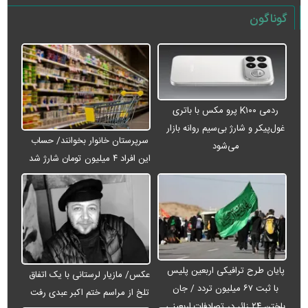
گوناگون
ردمی K۱۰۰ پرو مکس با باتری
غول‌پیکر و شارژ بی‌سیم روانه بازار
سرپرستان خانوار بخوانند/ حساب
می‌شود
این افراد ۴ میلیون تومان شارژ شد
پایان طرح ترافیکی اربعین پلیس
عکس/ مازیار لرستانی با یک اتفاق
با ثبت ۶۷ میلیون تردد / جان
تلخ از مراسم ختم اکبر عبدی رفت
باختن ۲۴ زائر در تصادفات اربعینی