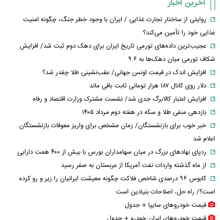
آخرین اخبار
روایتی از ساختار تجارت غذایی / ایران با وجود خطر جنگ، چگونه امنیت
غذایی خود را تأمین می‌کند؟
عجیب‌ترین داده‌های تورمی تاریخ ایران برای دهک دوم ثبت شد/ افزایش
شکاف تورمی میان دهک‌ها به ۹.۶
افزایش اندک در قیمت اونس جهانی/ عقب‌نشینی طلا چقدر شد؟
دلار روی کانال ۱۸۷ هزار تومانی ثابت باقی ماند
افزایش اعتبار کالابرگ جدی شد/ نشست مشترک وزارت اقتصاد و رفاه
بازدهی منفی طلا و سکه در هفته دوم مرداد ۱۴۰۵
خبر خوب برای بازنشستگان/ زمان مشخص برای واریز معوقات بازنشستگان
اعلام شد
ردپای نهاد‌های بزرگ در میان سهامداران بورس با بیش از ۴۰۰ همت دارایی
از ماه گذشته واردات نفت آمریکا از عربستان به صفر رسید
کابوس ۹۶ درصدی شاخص فلاکت چگونه معیشت ایرانیان را زیر و رو کرده
است؟/ راه حل، اصلاحات بنیادین است
قیمت خودرو‌های سایپا + جدول
قیمت خودرو‌های ایران خودرو + جدول