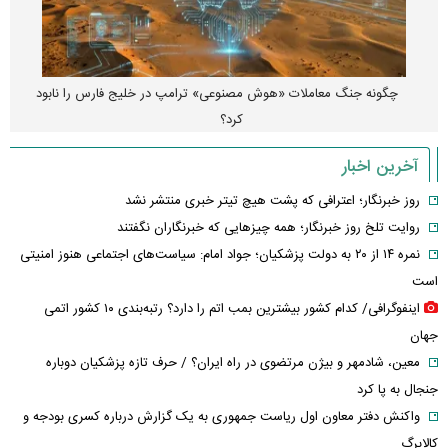
چگونه جنگ معاملات «هوش مصنوعی» ترامپ در خلیج فارس را نابود
کرد؟
آخرین اخبار
روز خبرنگار؛ اعترافی که پشت هیچ تیتر خبری منتشر نشد
روایت تلخ روز خبرنگار؛ همه چیزهایی که خبرنگاران نگفتند
نمره ۱۴ از ۲۰ به دولت پزشکیان؛ جواد امام: سیاست‌های اجتماعی هنوز امنیتی
است
اینفوگرافی/ کدام کشور بیشترین بمب اتم را دارد؟ رتبه‌بندی ۱۰ کشور اتمی
جهان
معین، شادمهر و بیژن مرتضوی در راه ایران؟ / حرف تازه پزشکیان دوباره
جنجال به پا کرد
واکنش دفتر معاون اول ریاست جمهوری به یک گزارش درباره کسری بودجه و
کالابرگ