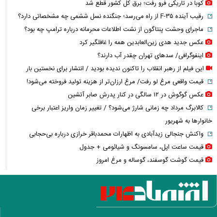
کوبا در تاریکی فرو رفت؛ برق کل کشور قطع شد
رقیب آینده F-۳۵ از راه می‌رسد؛ جنگنده نسل ششمی چه مشخصاتی دارد؟
ماجرای وحشت پنتاگون از نشت اطلاعات محرمانه درباره ترامپ چه بود؟
عکس جدید هدی زین‌العابدین همه را غافلگیر کرد
اینفوگرافی/ سدهای تهران چقدر آب دارند؟
این فیلم از رهبر انقلاب را تاکنون ندیده بودید / انتشار برای نخستین بار
قیمت واقعی مرغ لو رفت/ مرغ ارزان‌تر از هزینه تولید فروخته می‌شود!
عکس گوگوش در ۱۲ سالگی در کنار پدرش صابر آتشین
کالابرگ مرداد چه زمانی شارژ می‌شود؟ / تغییر زمان واریز اعتبار برخی
خانوارها به شهریور
واکنش جنجالی زیدآبادی به اظهارات محمدباقر خرازی درباره بی‌حجابی
قیمت ساعت اپل، سامسونگ و شیائومی + جدول
قیمت گوشت گوسفند، گوساله و مرغ امروز
محمدباقر خرازی کیست؟ + سوابق و حواشی چهره جنجالی خاندان خرازی‌ها
فیلم / وداع تلخ مردم قم با داماد محبوب مبتلا به سندرم داون
قوه قضاییه: محمدباقر خرازی به دادگاه ویژه روحانیت احضار شد + ویدئو
بمب پرسپولیس خنثی شد؛ قید این بازیکن را بزنید!