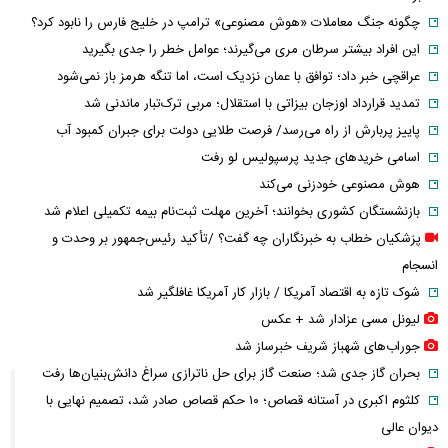
چگونه جنگ معاملات «هوش مصنوعی» ترامپ در خلیج فارس را نابود کرد؟
این افراد بیشتر سرطان مری می‌گیرند؛ عوامل خطر را جدی بگیرید
عراقچی خبر داد؛ توافق با عمان نزدیک است، اما تنگه هرمز باز نمی‌شود
تمدید قرارداد اوزجان بیزاتی با استقلال؛ مربی ترک‌تبار ماندنی شد
پاییز پربارش از راه می‌رسد/ فرصت طلایی دولت برای جبران کمبود آب
اسامی خریدهای جدید پرسپولیس لو رفت
هوش مصنوعی خودزنی می‌کند
بازنشستگان کشوری بخوانند؛ آخرین مهلت ثبت‌نام بیمه تکمیلی اعلام شد
پزشکیان خطاب به خبرنگاران چه گفت؟ /تأکید رئیس‌جمهور بر وحدت و
انسجام
شوک تازه به اقتصاد آمریکا / بازار کار آمریکا غافلگیر شد
لیونل مسی عزادار شد + عکس
جوراب‌های شهباز شریف خبرساز شد
بحران گاز جدی شد؛ صنعت گاز برای حل ناترازی سراغ دانش‌بنیان‌ها رفت
کلثوم اکبری در آستانه قصاص؛ ۱۰ حکم قصاص صادر شد، تصمیم نهایی با
دیوان عالی