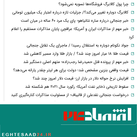
چرا پول کالابرگ فروشگاه‌ها تسویه نمی‌شود؟
کالابرگ دوباره تغییر می‌کند؟/ جزئیات تازه درباره اعتبار یک میلیون تومانی
خبر جنجالی درباره ساره نتانیاهو؛ پای یک مرد ۶۰ ساله در میان است
خبر مهم از مذاکرات ایران و آمریکا؛ عراقچی پایان مذاکرات مستقیم را اعلام
کرد
جواد نکونام دوباره به استقلال رسید! / ماجرای یک تقابل جنجالی
قیمت طلا ۱۸ عیار امروز چند شد؟ / بازار طلا وارد مسیر کاهشی شد
خبر مهم از پرونده قتل حمیدرضا رجب‌زاده؛ متهم اصلی دستگیر شد
قیمت واقعی بنزین مشخص شد؛ دولت برای هر لیتر چقدر یارانه می‌دهد؟
افزایش نرخ حواله دلار در بازار ارز؛ قیمت دلار امروز چند شد؟
سقوط تاریخی ذخایر نفت آمریکا؛ رکورد سال ۲۰۲۱ هم شکسته شد
درخواست جنجالی نقدعلی از قالیباف؛ از مسئولیت مذاکرات کناره‌گیری کنید
خبر مهم برای کارگران؛ زمان بازنگری مزایای کارگران اعلام شد + جزئیات
تصمیم جدید
محموله جدید بابک زنجانی به این استان ارسال شد
زمان پرداخت معوقات بازنشستگان تأمین اجتماعی؛ معوقات فروردین و
اردیبهشت چه زمانی واریز می‌شود؟