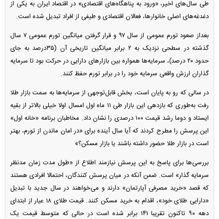
طی سال‌های اخیر، «ورود به پناهگاه‌های اقتصادی» در اقتصاد ایران به یکی از
دغدغه‌های اصلی خانوارها، فعالان اقتصادی و طیفی از افراد تبدیل شده است.
بعداز صعود تورم عمومی از سال ۹۷ و قرار گرفتن میانگین تورم عمومی ۷ سال
گذشته در سطحی نزدیک به ۲ برابر میانگین تاریخی آن (۳۵‌درصد به جای
حدود ۲۰ درصد)، سرمایه‌ها همواره بین بازار‌های دارایی در حرکت بود تا سرمایه
گذاران ارزش واقعی سرمایه خود را در برابر تورم حفظ کنند.
در سالی که رو به پایان است، بخش قابل‌توجهی از سرمایه‌ها به سمت بازار طلا
رفت به‌طوری که بازدهی این بازار طی ۱۱ ماه اول امسال اولا خیلی بالاتر از بقیه
ایستاد و دوما رشد قیمت ۱۰۰ درصدی را نشان داد. مخاطبان برنامه «خانه اول»
این پرسش را مطرح کردند که آیا سال آینده برای «در امان ماندن از تورم، بهتر
است در بازار طلا حضور داشته باشند یا بازار مسکن؟»
بررسی‌ها برای پاسخ به این پرسش نیازمند اطلاع از «طول مدت زمان مدنظر
سرمایه گذار» است. ضمن آنکه در میان پرسش کنندگان، احتمالا افرادی هستند
که قصد «خرید مصرفی آپارتمان» دارند و می‌خواهند در سال جدید با تبدیل
«دارایی طلای خود»، اقدام به خرید مسکن کنند. قیمت طلای ۱۸ عیار از ابتدای
دهه ۹۰ تاکنون تقریبا ۱۴۱ برابر شده است در حالی که متوسط قیمت یک