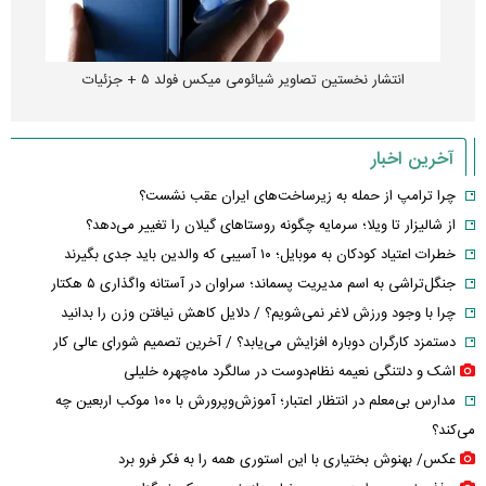
انتشار نخستین تصاویر شیائومی میکس فولد ۵ + جزئیات
آخرین اخبار
چرا ترامپ از حمله به زیرساخت‌های ایران عقب نشست؟
از شالیزار تا ویلا؛ سرمایه چگونه روستاهای گیلان را تغییر می‌دهد؟
خطرات اعتیاد کودکان به موبایل؛ ۱۰ آسیبی که والدین باید جدی بگیرند
جنگل‌تراشی به اسم مدیریت پسماند؛ سراوان در آستانه واگذاری ۵ هکتار
چرا با وجود ورزش لاغر نمی‌شویم؟ / دلایل کاهش نیافتن وزن را بدانید
دستمزد کارگران دوباره افزایش می‌یابد؟ / آخرین تصمیم شورای عالی کار
اشک و دلتنگی نعیمه نظام‌دوست در سالگرد ماه‌چهره خلیلی
مدارس بی‌معلم در انتظار اعتبار؛ آموزش‌وپرورش با ۱۰۰ موکب اربعین چه
می‌کند؟
عکس/ بهنوش بختیاری با این استوری همه را به فکر فرو برد