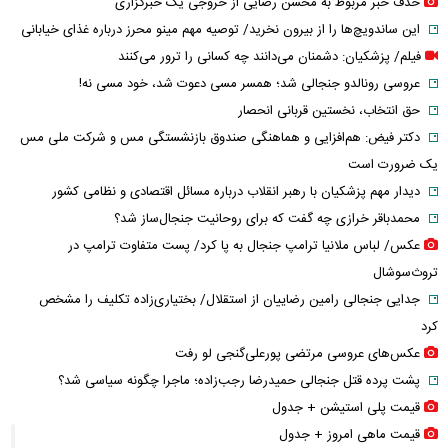
حذف خبر مربوط به محسن رضایی از خروجی یک خبرگزاری
این ساندویچ‌ها را از بیرون نخرید/ توصیه مهم مینو محرز درباره غذای خیابانی
فیلم/ پزشکیان: دشمنان می‌دانند چه کسانی را ترور می‌کنند
عروسی رونالدو جنجالی شد؛ همسر مسی دعوت شد، خود مسی نه!
حق انتخاب، نخستین قربانی انحصار
دکتر فیض: هم‌افزایی و هماهنگی صندوق بازنشستگی مس و شرکت ملی مس
یک ضرورت است
دیدار مهم پزشکیان با رهبر انقلاب درباره مسائل اقتصادی و نظامی کشور
محمدباقر خرازی چه گفت که برای روحانیت جنجال‌ساز شد؟
عکس/ لباس ملانیا ترامپ جنجال به پا کرد/ پست متفاوت ترامپ در
تروث‌سوشال
جدایی جنجالی رامین رضاییان از استقلال/ بختیاری‌زاده تکلیف را مشخص
کرد
عکس‌های عروسی مرتضی پورعلی‌گنجی لو رفت
پشت پرده قتل جنجالی حمیدرضا رجب‌زاده؛ ماجرا چگونه سیاسی شد؟
قیمت پلی استیشن + جدول
قیمت ماهی امروز + جدول