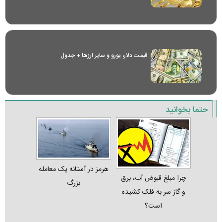
قیمت دلار، یورو و سایر ارز‌ها + جدول
حتما بخوانید
هرمز در آستانه یک معامله
چرا مبلغ قبوض آب، برق
بزرگ
و گاز سر به فلک کشیده
است؟