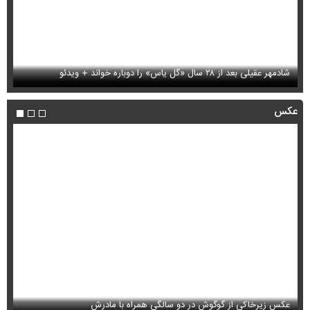
شادمهر عقیلی بعد از ۲۸ سال «گل یاس» را دوباره خواند + ویدئو
فی
عکس
عکس زیرخاکی از گوگوش در دو سالگی همراه با مادرش
عک