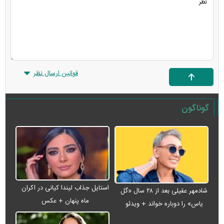
قوانین ارسال نظر
گوناگون
استایل جذاب لیندا کیانی در اکران
شادمهر عقیلی بعد از ۲۸ سال «گل
ماه پنهان + عکس
یاس» را دوباره خواند + ویدئو