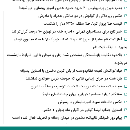
۲۲۸ میلیارد دلار کجا رفت؟ / ردیابی دلارهایی که به اقتصاد ایران برنگشتند
بمب خبری پرسپولیس؛ ۲ خرید جدید همین امروز رونمایی می‌شوند!
عکس زیرخاکی از گوگوش در دو سالگی همراه با مادرش
قیمت طلا پرواز کرد/ طلا سقف ۴۳۵۰ دلار را شکست
خبر تلخ برای مستاجران تهرانی ؛ اجاره خانه در تهران ۷۰ درصد گران‌تر شد
آغاز ثبت نام سایپا از امروز ۱۷ مرداد ۱۴۰۵؛ کوییک S با ۵۰۰ میلیون تومان
بخرید + لینک ثبت نام
بالاخره تکلیف بازنشستگی مشخص شد؛ زنان و مردان با این شرایط بازنشسته
می‌شوند
فیلم/واکنش نعیمه نظام‌دوست از بغل کردن دختری با استایل پسرانه
بازداشت دو جراح زیبایی قلابی که حوصله درس خواندن نداشتند!
سپاه بیانیه جدید داد؛ روایت شکست ترامپ در جنگ با ایران
سنتکام درباره محاصره دریایی ایران چه نقشه‌ای دارد؟
عکس عاشقانه سپند امیرسلیمانی با پسرش
استایل جذاب لیندا کیانی در اکران ماه پنهان + عکس
پیام روز خبرنگار قالیباف؛ دشمن در میدان رسانه و تحریف فعال شده است
تورم به کدام خانوارها بیشتر فشار می‌آورد؟ شکاف ۱۵.۲ درصدی دهک‌ها